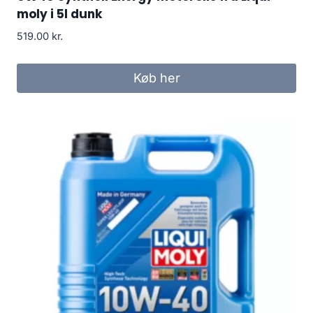
moly i 5l dunk
519.00
kr.
Køb her