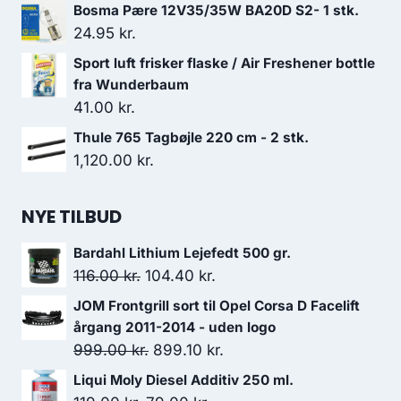
oprindelige
aktuelle
Bosma Pære 12V35/35W BA20D S2- 1 stk.
pris
pris
24.95
kr.
var:
er:
Sport luft frisker flaske / Air Freshener bottle
179.95 kr..
130.00 kr..
fra Wunderbaum
41.00
kr.
Thule 765 Tagbøjle 220 cm - 2 stk.
1,120.00
kr.
NYE TILBUD
Bardahl Lithium Lejefedt 500 gr.
Den
Den
116.00
kr.
104.40
kr.
oprindelige
aktuelle
JOM Frontgrill sort til Opel Corsa D Facelift
pris
pris
årgang 2011-2014 - uden logo
var:
er:
Den
Den
999.00
kr.
899.10
kr.
116.00 kr..
104.40 kr..
oprindelige
aktuelle
Liqui Moly Diesel Additiv 250 ml.
pris
pris