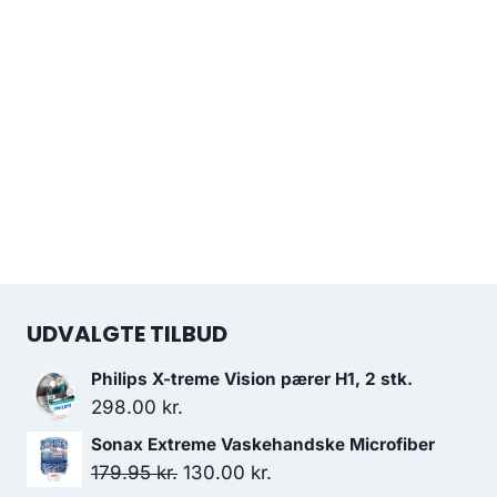
UDVALGTE TILBUD
Philips X-treme Vision pærer H1, 2 stk.
298.00
kr.
Sonax Extreme Vaskehandske Microfiber
Den
Den
179.95
kr.
130.00
kr.