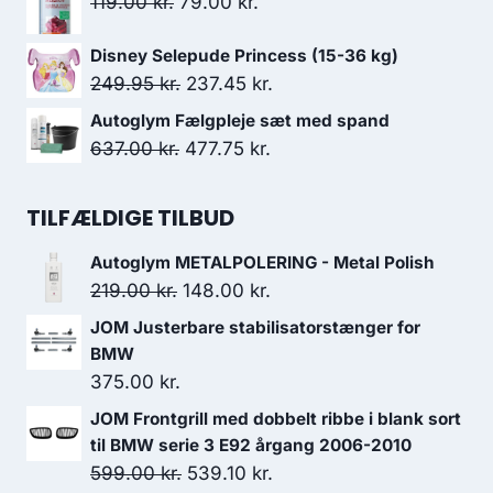
Den
Den
119.00
kr.
79.00
kr.
var:
er:
oprindelige
aktuelle
999.00 kr..
899.10 kr..
Disney Selepude Princess (15-36 kg)
pris
pris
Den
Den
249.95
kr.
237.45
kr.
var:
er:
oprindelige
aktuelle
119.00 kr..
79.00 kr..
Autoglym Fælgpleje sæt med spand
pris
pris
Den
Den
637.00
kr.
477.75
kr.
var:
er:
oprindelige
aktuelle
249.95 kr..
237.45 kr..
pris
pris
TILFÆLDIGE TILBUD
var:
er:
Autoglym METALPOLERING - Metal Polish
637.00 kr..
477.75 kr..
Den
Den
219.00
kr.
148.00
kr.
oprindelige
aktuelle
JOM Justerbare stabilisatorstænger for
pris
pris
BMW
var:
er:
375.00
kr.
219.00 kr..
148.00 kr..
JOM Frontgrill med dobbelt ribbe i blank sort
til BMW serie 3 E92 årgang 2006-2010
Den
Den
599.00
kr.
539.10
kr.