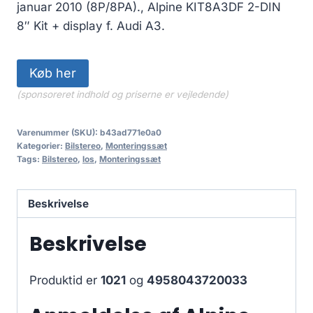
januar 2010 (8P/8PA)., Alpine KIT8A3DF 2-DIN
8″ Kit + display f. Audi A3.
Køb her
(sponsoreret indhold og priserne er vejledende)
Varenummer (SKU):
b43ad771e0a0
Kategorier:
Bilstereo
,
Monteringssæt
Tags:
Bilstereo
,
los
,
Monteringssæt
Beskrivelse
Beskrivelse
Produktid er
1021
og
4958043720033