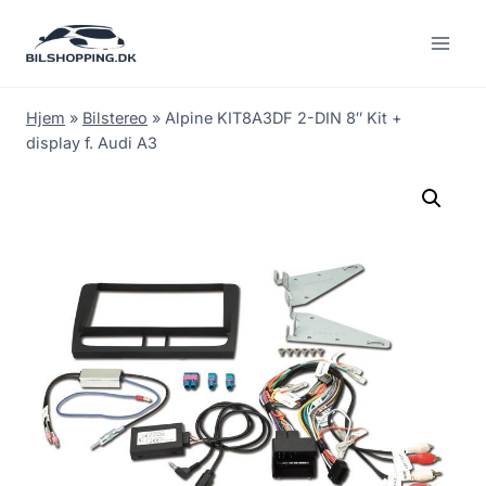
Fortsæt
til
indhold
Hjem
»
Bilstereo
»
Alpine KIT8A3DF 2-DIN 8″ Kit +
display f. Audi A3