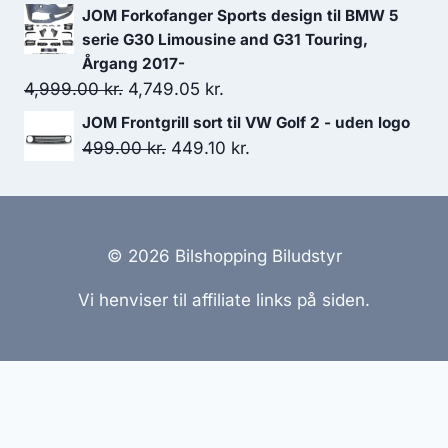
oprindelige
aktuelle
JOM Forkofanger Sports design til BMW 5
pris
pris
serie G30 Limousine and G31 Touring,
var:
er:
Årgang 2017-
Den
Den
4,999.00
kr.
4,749.05
599.00 kr..
kr.
539.10 kr..
oprindelige
aktuelle
JOM Frontgrill sort til VW Golf 2 - uden logo
pris
pris
Den
Den
499.00
kr.
449.10
kr.
var:
er:
oprindelige
aktuelle
4,999.00 kr..
4,749.05 kr..
pris
pris
var:
er:
499.00 kr..
449.10 kr..
© 2026 Bilshopping Biludstyr
Vi henviser til affiliate links på siden.
Hjemmesider Til Salg
|
Hjemmeside Udvikling
|
Online
Tilbud