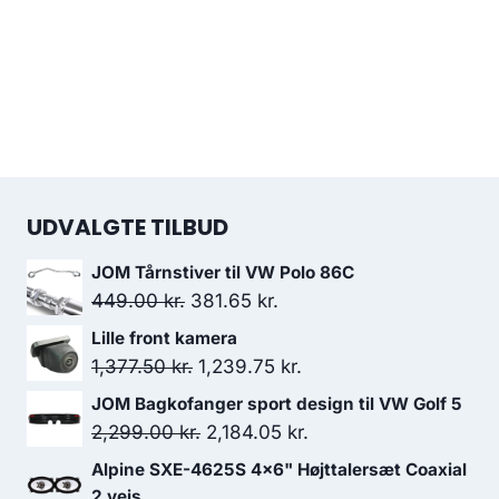
UDVALGTE TILBUD
JOM Tårnstiver til VW Polo 86C
Den
Den
449.00
kr.
381.65
kr.
oprindelige
aktuelle
Lille front kamera
pris
pris
Den
Den
1,377.50
kr.
1,239.75
kr.
var:
er:
oprindelige
aktuelle
JOM Bagkofanger sport design til VW Golf 5
449.00 kr..
381.65 kr..
pris
pris
Den
Den
2,299.00
kr.
2,184.05
kr.
var:
er:
oprindelige
aktuelle
Alpine SXE-4625S 4x6" Højttalersæt Coaxial
1,377.50 kr..
1,239.75 kr..
pris
pris
2 vejs