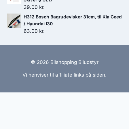
39.00
kr.
H312 Bosch Bagrudevisker 31cm, til Kia Ceed
/ Hyundai I30
63.00
kr.
© 2026 Bilshopping Biludstyr
Vi henviser til affiliate links på siden.
Hjemmesider Til Salg
|
Hjemmeside Udvikling
|
Online
Tilbud
Denne side kan være skabt med AI! Indholdet er