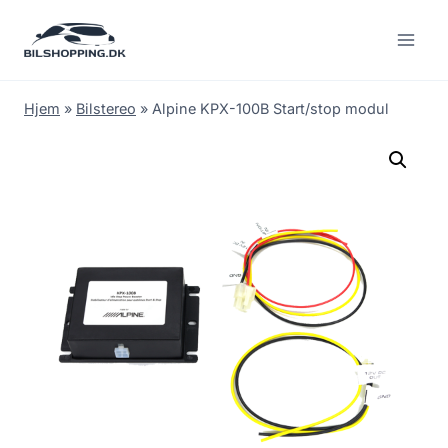
Fortsæt
til
indhold
Hjem
»
Bilstereo
»
Alpine KPX-100B Start/stop modul