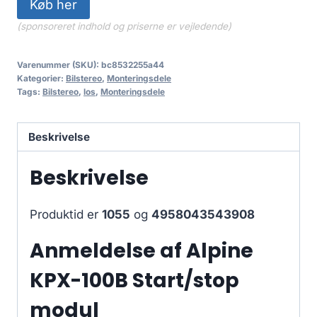
Køb her
(sponsoreret indhold og priserne er vejledende)
Varenummer (SKU):
bc8532255a44
Kategorier:
Bilstereo
,
Monteringsdele
Tags:
Bilstereo
,
los
,
Monteringsdele
Beskrivelse
Beskrivelse
Produktid er
1055
og
4958043543908
Anmeldelse af Alpine
KPX-100B Start/stop
modul