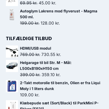
pris
pris
Den
Den
69.95
kr.
45.00
kr.
var:
er:
oprindelige
aktuelle
Autoglym Lakrens mod flyverust - Magma
699.00 kr..
629.10 kr..
pris
pris
500 ml.
var:
er:
Den
Den
199.00
kr.
128.00
kr.
69.95 kr..
45.00 kr..
oprindelige
aktuelle
pris
pris
TILFÆLDIGE TILBUD
var:
er:
HDMI/USB modul
199.00 kr..
128.00 kr..
Den
Den
769.00
kr.
730.55
kr.
oprindelige
aktuelle
Helgarage til bil Str. M - Mål:
pris
pris
L500xB190xH150 cm
var:
er:
Den
Den
399.00
kr.
359.10
kr.
769.00 kr..
730.55 kr..
oprindelige
aktuelle
2-Takt motorolie til benzin, Olien er fra Liqui
pris
pris
Moly i 1 liters dunk
var:
er:
109.00
kr.
399.00 kr..
359.10 kr..
Klæbepude sæt (Sort/Black) til ParkMini P-
Skiver (FS21)