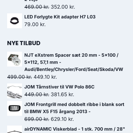
var:
er:
Den
Den
469.00
kr.
352.00
kr.
2,299.00 kr..
2,184.05 kr..
oprindelige
aktuelle
LED Forlygte Kit adapter H7 L03
pris
pris
79.00
kr.
var:
er:
469.00 kr..
352.00 kr..
NYE TILBUD
NJT eXstrem Spacer sæt 20 mm - 5x100 /
5x112, 57,1 mm -
Audi/Bentley/Chrysler/Ford/Seat/Skoda/VW
Den
Den
499.00
kr.
449.10
kr.
oprindelige
aktuelle
JOM Tårnstiver til VW Polo 86C
pris
pris
Den
Den
449.00
kr.
381.65
kr.
var:
er:
oprindelige
aktuelle
JOM Frontgrill med dobbelt ribbe i blank sort
499.00 kr..
449.10 kr..
pris
pris
til BMW X5 F15 årgang 2013 -
var:
er:
Den
Den
699.00
kr.
629.10
kr.
449.00 kr..
381.65 kr..
oprindelige
aktuelle
airDYNAMIC Viskerblad - 1 stk. 700 mm / 28"