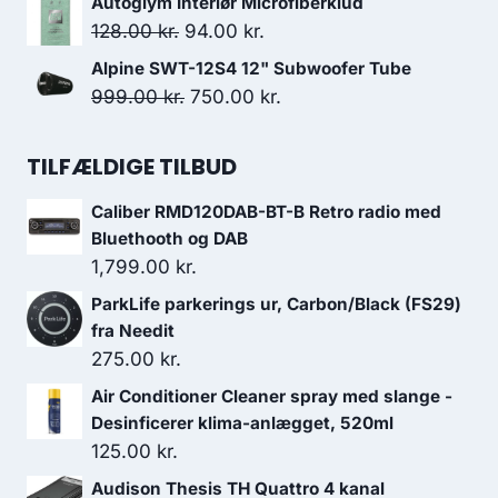
Autoglym Interiør Microfiberklud
pris
pris
Den
Den
128.00
kr.
94.00
kr.
var:
er:
oprindelige
aktuelle
Alpine SWT-12S4 12" Subwoofer Tube
7,499.00 kr..
7,124.05 kr..
pris
pris
Den
Den
999.00
kr.
750.00
kr.
var:
er:
oprindelige
aktuelle
128.00 kr..
94.00 kr..
pris
pris
TILFÆLDIGE TILBUD
var:
er:
Caliber RMD120DAB-BT-B Retro radio med
999.00 kr..
750.00 kr..
Bluethooth og DAB
1,799.00
kr.
ParkLife parkerings ur, Carbon/Black (FS29)
fra Needit
275.00
kr.
Air Conditioner Cleaner spray med slange -
Desinficerer klima-anlægget, 520ml
125.00
kr.
Audison Thesis TH Quattro 4 kanal