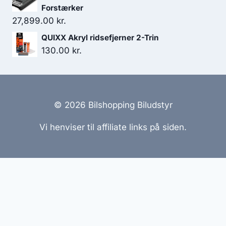
Forstærker
27,899.00
kr.
QUIXX Akryl ridsefjerner 2-Trin
130.00
kr.
© 2026 Bilshopping Biludstyr
Vi henviser til affiliate links på siden.
Hjemmesider Til Salg
|
Hjemmeside Udvikling
|
Online
Tilbud
Denne side kan være skabt med AI! Indholdet er
genereret med henblik på at informere og inspirere,