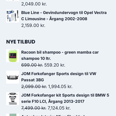
140.00 kr..
126.00 kr..
2,049.00
kr.
Blue Line - Gevindundervogn til Opel Vectra
C Limousine - Årgang 2002-2008
2,159.00
kr.
NYE TILBUD
Racoon bil shampoo - green mamba car
shampoo 10 ltr.
Den
Den
699.00
kr.
559.20
kr.
oprindelige
aktuelle
JOM Forkofanger Sports design til VW
pris
pris
Passat 3BG
var:
er:
Den
Den
2,099.00
kr.
1,994.05
kr.
699.00 kr..
559.20 kr..
oprindelige
aktuelle
JOM Forkofanger kit Sports design til BMW 5
pris
pris
serie F10 LCI, Årgang 2013-2017
var:
er:
Den
Den
7,499.00
kr.
7,124.05
kr.
2,099.00 kr..
1,994.05 kr..
oprindelige
aktuelle