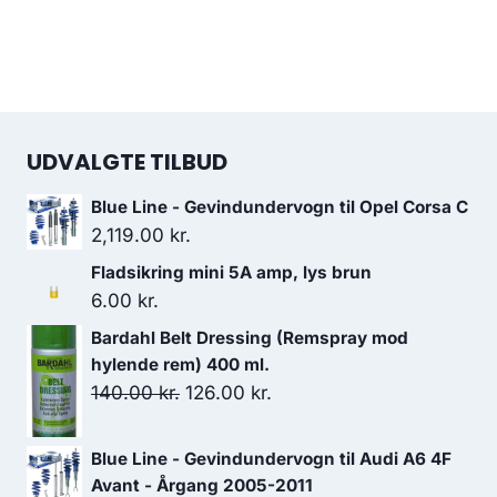
UDVALGTE TILBUD
Blue Line - Gevindundervogn til Opel Corsa C
2,119.00
kr.
Fladsikring mini 5A amp, lys brun
6.00
kr.
Bardahl Belt Dressing (Remspray mod
hylende rem) 400 ml.
Den
Den
140.00
kr.
126.00
kr.
oprindelige
aktuelle
pris
pris
Blue Line - Gevindundervogn til Audi A6 4F
var:
er:
Avant - Årgang 2005-2011