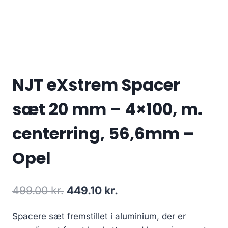
NJT eXstrem Spacer
sæt 20 mm – 4×100, m.
centerring, 56,6mm –
Opel
Den
Den
499.00
kr.
449.10
kr.
oprindelige
aktuelle
Spacere sæt fremstillet i aluminium, der er
pris
pris