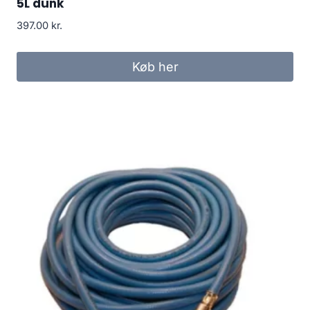
5L dunk
397.00
kr.
Køb her