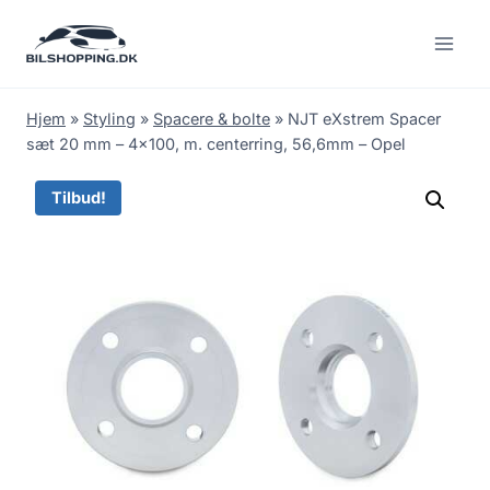
Fortsæt
til
indhold
Hjem
»
Styling
»
Spacere & bolte
»
NJT eXstrem Spacer
sæt 20 mm – 4×100, m. centerring, 56,6mm – Opel
Tilbud!