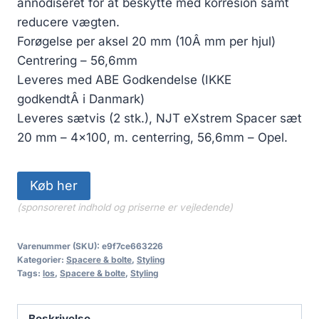
annodiseret for at beskytte med korresion samt
var:
er:
reducere vægten.
499.00 kr..
449.10 kr..
Forøgelse per aksel 20 mm (10Â mm per hjul)
Centrering – 56,6mm
Leveres med ABE Godkendelse (IKKE
godkendtÂ i Danmark)
Leveres sætvis (2 stk.), NJT eXstrem Spacer sæt
20 mm – 4×100, m. centerring, 56,6mm – Opel.
Køb her
(sponsoreret indhold og priserne er vejledende)
Varenummer (SKU):
e9f7ce663226
Kategorier:
Spacere & bolte
,
Styling
Tags:
los
,
Spacere & bolte
,
Styling
Beskrivelse