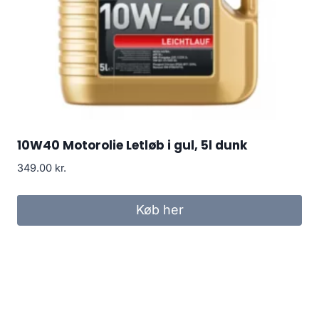
10W40 Motorolie Letløb i gul, 5l dunk
349.00
kr.
Køb her