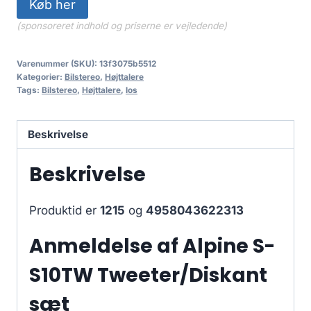
Køb her
(sponsoreret indhold og priserne er vejledende)
Varenummer (SKU):
13f3075b5512
Kategorier:
Bilstereo
,
Højttalere
Tags:
Bilstereo
,
Højttalere
,
los
Beskrivelse
Beskrivelse
Produktid er
1215
og
4958043622313
Anmeldelse af Alpine S-
S10TW Tweeter/Diskant
sæt