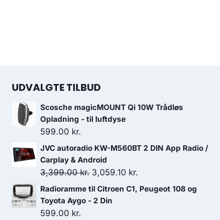
UDVALGTE TILBUD
Scosche magicMOUNT Qi 10W Trådløs
Opladning - til luftdyse
599.00
kr.
JVC autoradio KW-M560BT 2 DIN App Radio /
Carplay & Android
Den
Den
3,399.00
kr.
3,059.10
kr.
oprindelige
aktuelle
Radioramme til Citroen C1, Peugeot 108 og
pris
pris
Toyota Aygo - 2 Din
var:
er:
599.00
kr.