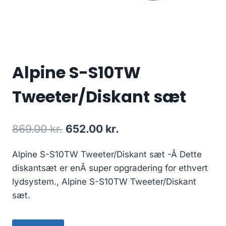
Alpine S-S10TW
Tweeter/Diskant sæt
Den
Den
869.00
kr.
652.00
kr.
oprindelige
aktuelle
Alpine S-S10TW Tweeter/Diskant sæt -Â Dette
pris
pris
diskantsæt er enÂ super opgradering for ethvert
var:
er:
lydsystem., Alpine S-S10TW Tweeter/Diskant
869.00 kr..
652.00 kr..
sæt.