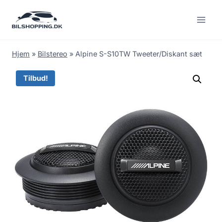
Fortsæt
til
indhold
Hjem
»
Bilstereo
»
Alpine S-S10TW Tweeter/Diskant sæt
Tilbud!