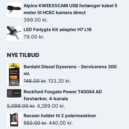
3,399.00 kr..
3,059.10 kr..
Alpine KWEEX5CAM USB forlænger kabel 5
meter til HCEC kamera direct
399.00
kr.
LED Forlygte Kit adapter H7 L16
79.00
kr.
NYE TILBUD
Bardahl Diesel Dyserens - Servicerens 300
ml.
Den
Den
148.00
kr.
133.20
kr.
oprindelige
aktuelle
Rockford Fosgate Power T400X4 AD
pris
pris
forstærker, 4-kanals
var:
er:
Den
Den
5,099.00
kr.
4,289.00
kr.
148.00 kr..
133.20 kr..
oprindelige
aktuelle
Racoon holder til 2 polermaskiner
pris
pris
Den
Den
550.00
kr.
440.00
kr.