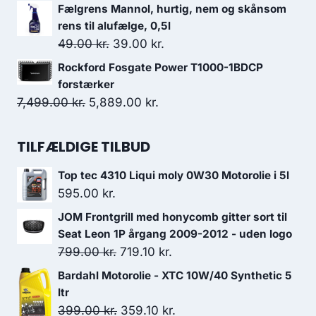
var:
er:
oprindelige
aktuelle
Fælgrens Mannol, hurtig, nem og skånsom
5,099.00 kr..
4,289.00 kr..
pris
pris
rens til alufælge, 0,5l
var:
er:
Den
Den
49.00
kr.
39.00
kr.
550.00 kr..
440.00 kr..
oprindelige
aktuelle
Rockford Fosgate Power T1000-1BDCP
pris
pris
forstærker
var:
er:
Den
Den
7,499.00
kr.
5,889.00
kr.
49.00 kr..
39.00 kr..
oprindelige
aktuelle
pris
pris
TILFÆLDIGE TILBUD
var:
er:
Top tec 4310 Liqui moly 0W30 Motorolie i 5l
7,499.00 kr..
5,889.00 kr..
595.00
kr.
JOM Frontgrill med honycomb gitter sort til
Seat Leon 1P årgang 2009-2012 - uden logo
Den
Den
799.00
kr.
719.10
kr.
oprindelige
aktuelle
Bardahl Motorolie - XTC 10W/40 Synthetic 5
pris
pris
ltr
var:
er:
Den
Den
399.00
kr.
359.10
kr.