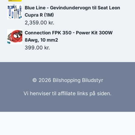
799.00 kr..
719.10 kr..
oprindelige
aktuelle
Blue Line - Gevindundervogn til Seat Leon
pris
pris
Cupra R (1M)
var:
er:
2,359.00
kr.
399.00 kr..
359.10 kr..
Connection FPK 350 - Power Kit 300W
8Awg, 10 mm2
399.00
kr.
© 2026 Bilshopping Biludstyr
Vi henviser til affiliate links på siden.
Hjemmesider Til Salg
|
Hjemmeside Udvikling
|
Online
Tilbud