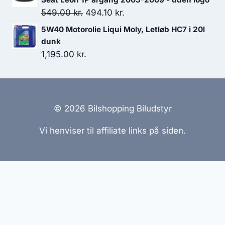
Den
Den
549.00
kr.
494.10
kr.
oprindelige
aktuelle
5W40 Motorolie Liqui Moly, Letløb HC7 i 20l
pris
pris
dunk
var:
er:
1,195.00
kr.
549.00 kr..
494.10 kr..
© 2026 Bilshopping Biludstyr
Vi henviser til affiliate links på siden.
Hjemmesider Til Salg
|
Hjemmeside Udvikling
|
Online
Tilbud
Denne side kan være skabt med AI! Indholdet er