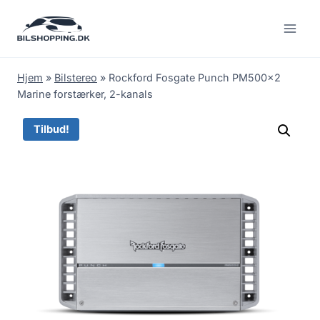
Fortsæt
til
indhold
Hjem
»
Bilstereo
»
Rockford Fosgate Punch PM500x2
Marine forstærker, 2-kanals
Tilbud!