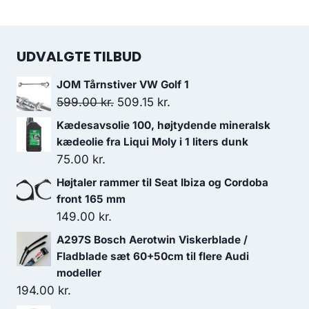
UDVALGTE TILBUD
JOM Tårnstiver VW Golf 1
Den
Den
599.00
kr.
509.15
kr.
oprindelige
aktuelle
Kædesavsolie 100, højtydende mineralsk
pris
pris
kædeolie fra Liqui Moly i 1 liters dunk
var:
er:
75.00
kr.
599.00 kr..
509.15 kr..
Højtaler rammer til Seat Ibiza og Cordoba
front 165 mm
149.00
kr.
A297S Bosch Aerotwin Viskerblade /
Fladblade sæt 60+50cm til flere Audi
modeller
194.00
kr.