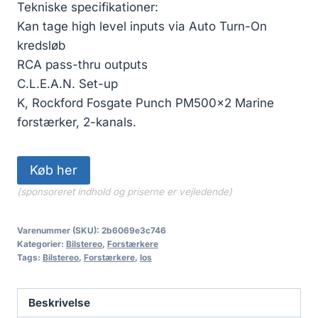
5,699.00 kr..
4,789.00 kr..
Tekniske specifikationer:
Kan tage high level inputs via Auto Turn-On
kredsløb
RCA pass-thru outputs
C.L.E.A.N. Set-up
K, Rockford Fosgate Punch PM500x2 Marine
forstærker, 2-kanals.
Køb her
(sponsoreret indhold og priserne er vejledende)
Varenummer (SKU):
2b6069e3c746
Kategorier:
Bilstereo
,
Forstærkere
Tags:
Bilstereo
,
Forstærkere
,
los
Beskrivelse