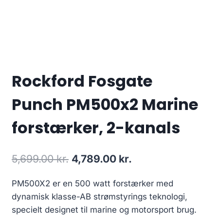
Rockford Fosgate
Punch PM500x2 Marine
forstærker, 2-kanals
Den
Den
5,699.00
kr.
4,789.00
kr.
oprindelige
aktuelle
PM500X2 er en 500 watt forstærker med
pris
pris
dynamisk klasse-AB strømstyrings teknologi,
var:
er:
specielt designet til marine og motorsport brug.