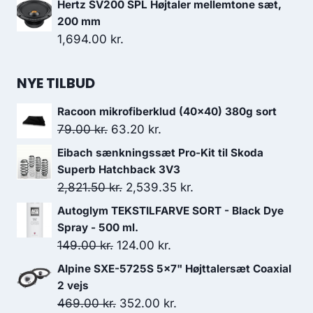
Hertz SV200 SPL Højtaler mellemtone sæt,
200 mm
1,694.00
kr.
NYE TILBUD
Racoon mikrofiberklud (40x40) 380g sort
Den
Den
79.00
kr.
63.20
kr.
oprindelige
aktuelle
Eibach sænkningssæt Pro-Kit til Skoda
pris
pris
Superb Hatchback 3V3
var:
er:
Den
Den
2,821.50
kr.
2,539.35
kr.
79.00 kr..
63.20 kr..
oprindelige
aktuelle
Autoglym TEKSTILFARVE SORT - Black Dye
pris
pris
Spray - 500 ml.
var:
er:
Den
Den
149.00
kr.
124.00
kr.
2,821.50 kr..
2,539.35 kr..
oprindelige
aktuelle
Alpine SXE-5725S 5x7" Højttalersæt Coaxial
pris
pris
2 vejs
var:
er:
Den
Den
469.00
kr.
352.00
kr.