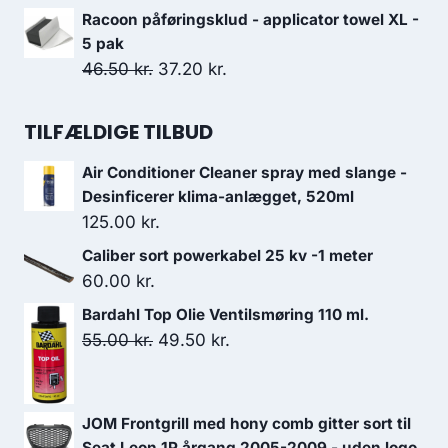
149.00 kr..
124.00 kr..
oprindelige
aktuelle
Racoon påføringsklud - applicator towel XL -
pris
pris
5 pak
var:
er:
Den
Den
46.50
kr.
37.20
kr.
469.00 kr..
352.00 kr..
oprindelige
aktuelle
pris
pris
TILFÆLDIGE TILBUD
var:
er:
Air Conditioner Cleaner spray med slange -
46.50 kr..
37.20 kr..
Desinficerer klima-anlægget, 520ml
125.00
kr.
Caliber sort powerkabel 25 kv -1 meter
60.00
kr.
Bardahl Top Olie Ventilsmøring 110 ml.
Den
Den
55.00
kr.
49.50
kr.
oprindelige
aktuelle
pris
pris
var:
er:
JOM Frontgrill med hony comb gitter sort til
55.00 kr..
49.50 kr..
Seat Leon 1P årgang 2005-2009 - uden logo