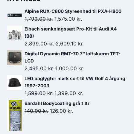
var:
er:
Alpine RUX-C800 Styreenhed til PXA-H800
125.00 kr..
100.00 kr..
Den
Den
1,799.00
kr.
1,575.00
kr.
oprindelige
aktuelle
Eibach sænkningssæt Pro-Kit til Audi A4
pris
pris
(B8)
var:
er:
Den
Den
2,899.00
kr.
2,609.10
kr.
1,799.00 kr..
1,575.00 kr..
oprindelige
aktuelle
Digital Dynamic RMT-70 7" loftskærm TFT-
pris
pris
LCD
var:
er:
Den
Den
2,495.00
kr.
1,000.00
kr.
2,899.00 kr..
2,609.10 kr..
oprindelige
aktuelle
LED baglygter mørk sort til VW Golf 4 årgang
pris
pris
1997-2003
var:
er:
Den
Den
1,599.00
kr.
1,399.00
kr.
2,495.00 kr..
1,000.00 kr..
oprindelige
aktuelle
Bardahl Bodycoating grå 1 ltr
pris
pris
Den
Den
140.00
kr.
126.00
kr.
var:
er:
oprindelige
aktuelle
1,599.00 kr..
1,399.00 kr..
pris
pris