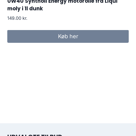
0W40 Synthoil Energy motorolie fra Liqui
moly i 1l dunk
149.00
kr.
Køb her