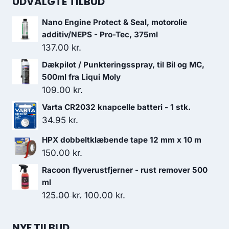
UDVALGTE TILBUD
Nano Engine Protect & Seal, motorolie
additiv/NEPS - Pro-Tec, 375ml
137.00
kr.
Dækpilot / Punkteringsspray, til Bil og MC,
500ml fra Liqui Moly
109.00
kr.
Varta CR2032 knapcelle batteri - 1 stk.
34.95
kr.
HPX dobbeltklæbende tape 12 mm x 10 m
150.00
kr.
Racoon flyverustfjerner - rust remover 500
ml
Den
Den
125.00
kr.
100.00
kr.
oprindelige
aktuelle
pris
pris
NYE TILBUD