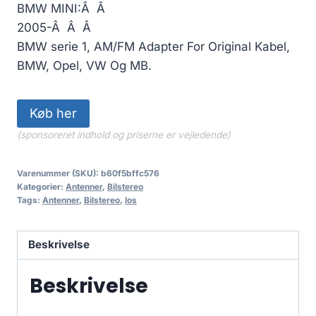
BMW MINI:Â Â
2005-Â Â Â
BMW serie 1, AM/FM Adapter For Original Kabel,
BMW, Opel, VW Og MB.
Køb her
(sponsoreret indhold og priserne er vejledende)
Varenummer (SKU):
b60f5bffc576
Kategorier:
Antenner
,
Bilstereo
Tags:
Antenner
,
Bilstereo
,
los
Beskrivelse
Beskrivelse