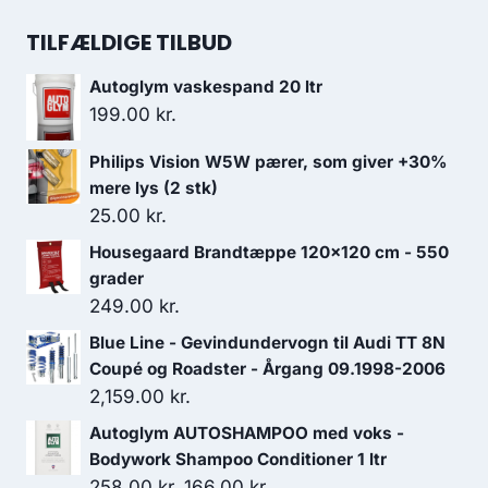
var:
er:
140.00 kr..
126.00 kr..
TILFÆLDIGE TILBUD
Autoglym vaskespand 20 ltr
199.00
kr.
Philips Vision W5W pærer, som giver +30%
mere lys (2 stk)
25.00
kr.
Housegaard Brandtæppe 120x120 cm - 550
grader
249.00
kr.
Blue Line - Gevindundervogn til Audi TT 8N
Coupé og Roadster - Årgang 09.1998-2006
2,159.00
kr.
Autoglym AUTOSHAMPOO med voks -
Bodywork Shampoo Conditioner 1 ltr
Den
Den
258.00
kr.
166.00
kr.