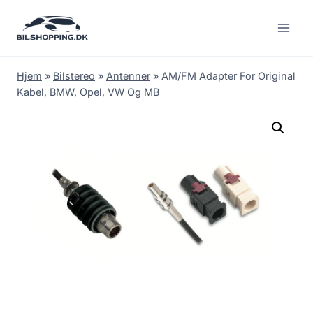
Fortsæt
til
indhold
Hjem
»
Bilstereo
»
Antenner
»
AM/FM Adapter For Original
Kabel, BMW, Opel, VW Og MB