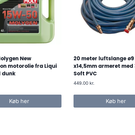
olygen New
20 meter luftslange ø9
on motorolie fra Liqui
x14,5mm armeret med 
l dunk
Soft PVC
449.00
kr.
Køb her
Køb her