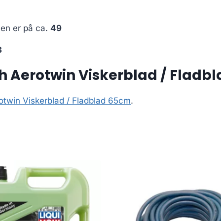
sen er på ca.
49
3
 Aerotwin Viskerblad / Fladb
twin Viskerblad / Fladblad 65cm
.