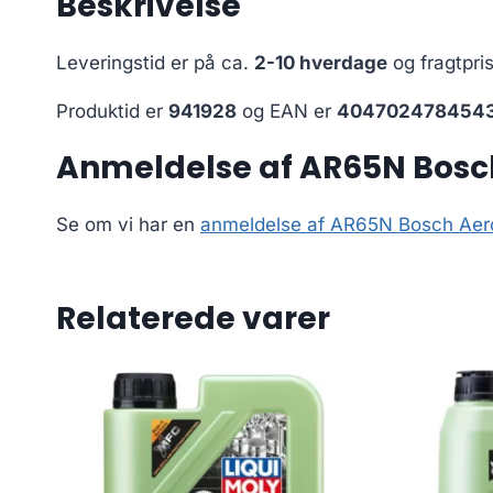
Beskrivelse
Leveringstid er på ca.
2-10 hverdage
og fragtpri
Produktid er
941928
og EAN er
404702478454
Anmeldelse af AR65N Bosch
Se om vi har en
anmeldelse af AR65N Bosch Aero
Relaterede varer