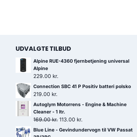
UDVALGTE TILBUD
Alpine RUE-4360 fjernbetjening universal
Alpine
229.00
kr.
Connection SBC 41 P Positiv batteri polsko
219.00
kr.
Autoglym Motorrens - Engine & Machine
Cleaner - 1 ltr.
Den
Den
169.00
kr.
113.00
kr.
oprindelige
aktuelle
Blue Line - Gevindundervogn til VW Passat
pris
pris