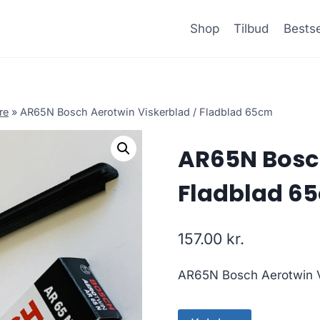
Shop
Tilbud
Bestse
re
»
AR65N Bosch Aerotwin Viskerblad / Fladblad 65cm
AR65N Bosch
Fladblad 6
157.00
kr.
AR65N Bosch Aerotwin V