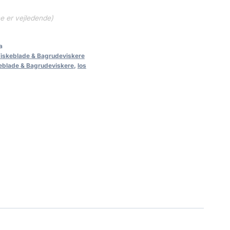
ne er vejledende)
a
Viskeblade & Bagrudeviskere
eblade & Bagrudeviskere
,
los