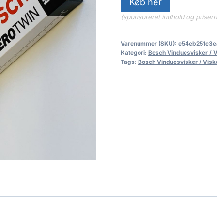
Køb her
(sponsoreret indhold og priser
Varenummer (SKU):
e54eb251c3e
Kategori:
Bosch Vinduesvisker / 
Tags:
Bosch Vinduesvisker / Visk