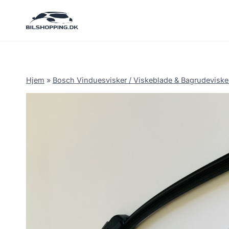
Fortsæt
til
indhold
Hjem
»
Bosch Vinduesvisker / Viskeblade & Bagrudeviske