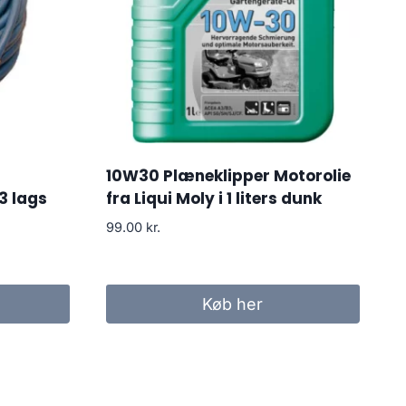
10W30 Plæneklipper Motorolie
3 lags
fra Liqui Moly i 1 liters dunk
99.00
kr.
Køb her