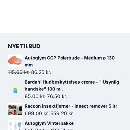
NYE TILBUD
Autoglym CCP Polerpude - Medium ø 130
mm
Den
Den
115.00
kr.
86.25
kr.
oprindelige
aktuelle
Bardahl Hudbeskyttelses creme - " Usynlig
pris
pris
handske" 100 ml.
var:
er:
Den
Den
85.00
kr.
76.50
kr.
115.00 kr..
86.25 kr..
oprindelige
aktuelle
Racoon insektfjerner - insect remover 5 ltr
pris
pris
Den
Den
699.00
kr.
559.20
kr.
var:
er:
oprindelige
aktuelle
Autoglym Vinterpakke
85.00 kr..
76.50 kr..
pris
pris