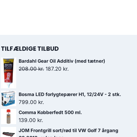
TILFÆLDIGE TILBUD
Bardahl Gear Oil Additiv (med tætner)
Den
Den
208.00
kr.
187.20
kr.
oprindelige
aktuelle
pris
pris
var:
er:
Bosma LED forlygtepærer H1, 12/24V - 2 stk.
208.00 kr..
187.20 kr..
799.00
kr.
Comma Kobberfedt 500 ml.
139.00
kr.
JOM Frontgrill sort/rød til VW Golf 7 årgang