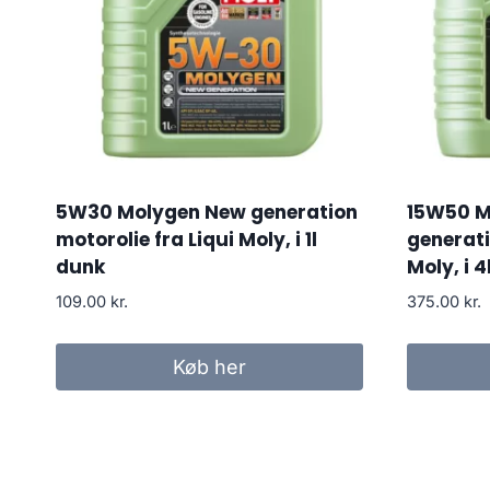
5W30 Molygen New generation
15W50 M
motorolie fra Liqui Moly, i 1l
generati
dunk
Moly, i 4
109.00
kr.
375.00
kr.
Køb her