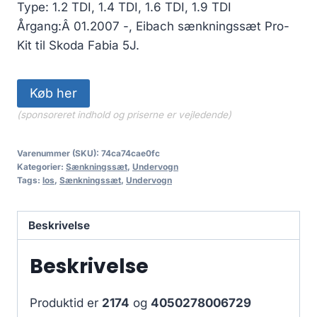
2,099.50 kr..
1,889.55 kr..
Type: 1.2 TDI, 1.4 TDI, 1.6 TDI, 1.9 TDI
Årgang:Â 01.2007 -, Eibach sænkningssæt Pro-
Kit til Skoda Fabia 5J.
Køb her
(sponsoreret indhold og priserne er vejledende)
Varenummer (SKU):
74ca74cae0fc
Kategorier:
Sænkningssæt
,
Undervogn
Tags:
los
,
Sænkningssæt
,
Undervogn
Beskrivelse
Beskrivelse
Produktid er
2174
og
4050278006729