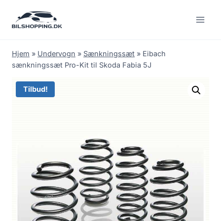
Fortsæt
til
indhold
Hjem
»
Undervogn
»
Sænkningssæt
»
Eibach
sænkningssæt Pro-Kit til Skoda Fabia 5J
Tilbud!