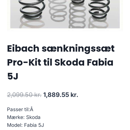
Eibach sænkningssæt
Pro-Kit til Skoda Fabia
5J
Den
Den
2,099.50
kr.
1,889.55
kr.
oprindelige
aktuelle
Passer til:Â
pris
pris
Mærke: Skoda
var:
er:
Model: Fabia 5J