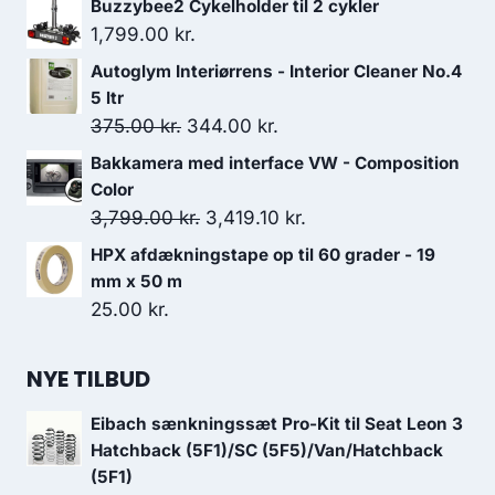
Buzzybee2 Cykelholder til 2 cykler
1,799.00
kr.
Autoglym Interiørrens - Interior Cleaner No.4
5 ltr
Den
Den
375.00
kr.
344.00
kr.
oprindelige
aktuelle
Bakkamera med interface VW - Composition
pris
pris
Color
var:
er:
Den
Den
3,799.00
kr.
3,419.10
kr.
375.00 kr..
344.00 kr..
oprindelige
aktuelle
HPX afdækningstape op til 60 grader - 19
pris
pris
mm x 50 m
var:
er:
25.00
kr.
3,799.00 kr..
3,419.10 kr..
NYE TILBUD
Eibach sænkningssæt Pro-Kit til Seat Leon 3
Hatchback (5F1)/SC (5F5)/Van/Hatchback
(5F1)