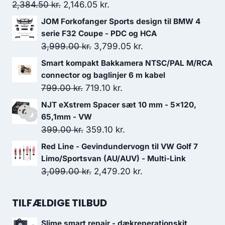
Den
Den
2,384.50
kr.
2,146.05
kr.
oprindelige
aktuelle
JOM Forkofanger Sports design til BMW 4
pris
pris
serie F32 Coupe - PDC og HCA
var:
er:
Den
Den
3,999.00
kr.
3,799.05
kr.
2,384.50 kr..
2,146.05 kr..
oprindelige
aktuelle
Smart kompakt Bakkamera NTSC/PAL M/RCA
pris
pris
connector og baglinjer 6 m kabel
var:
er:
Den
Den
799.00
kr.
719.10
kr.
3,999.00 kr..
3,799.05 kr..
oprindelige
aktuelle
NJT eXstrem Spacer sæt 10 mm - 5x120,
pris
pris
65,1mm - VW
var:
er:
Den
Den
399.00
kr.
359.10
kr.
799.00 kr..
719.10 kr..
oprindelige
aktuelle
Red Line - Gevindundervogn til VW Golf 7
pris
pris
Limo/Sportsvan (AU/AUV) - Multi-Link
var:
er:
Den
Den
3,099.00
kr.
2,479.20
kr.
399.00 kr..
359.10 kr..
oprindelige
aktuelle
pris
pris
TILFÆLDIGE TILBUD
var:
er:
Slime smart repair - dækreperationskit