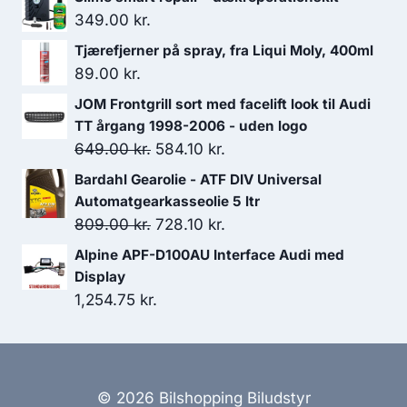
3,099.00 kr..
2,479.20 kr..
349.00
kr.
Tjærefjerner på spray, fra Liqui Moly, 400ml
89.00
kr.
JOM Frontgrill sort med facelift look til Audi
TT årgang 1998-2006 - uden logo
Den
Den
649.00
kr.
584.10
kr.
oprindelige
aktuelle
Bardahl Gearolie - ATF DIV Universal
pris
pris
Automatgearkasseolie 5 ltr
var:
er:
Den
Den
809.00
kr.
728.10
kr.
649.00 kr..
584.10 kr..
oprindelige
aktuelle
Alpine APF-D100AU Interface Audi med
pris
pris
Display
var:
er:
1,254.75
kr.
809.00 kr..
728.10 kr..
© 2026 Bilshopping Biludstyr