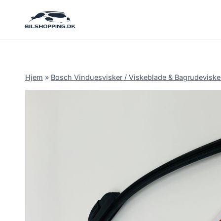
Fortsæt
til
indhold
Hjem
»
Bosch Vinduesvisker / Viskeblade & Bagrudeviske