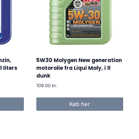
nzin,
5W30 Molygen New generation
1 liters
motorolie fra Liqui Moly, i 1l
dunk
109.00
kr.
Køb her