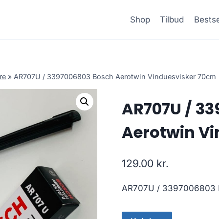
Shop
Tilbud
Bestse
re
»
AR707U / 3397006803 Bosch Aerotwin Vinduesvisker 70cm
AR707U / 3
Aerotwin V
129.00
kr.
AR707U / 3397006803 B