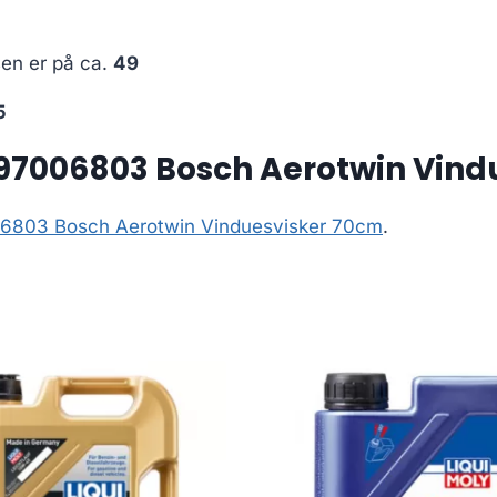
sen er på ca.
49
5
397006803 Bosch Aerotwin Vind
6803 Bosch Aerotwin Vinduesvisker 70cm
.