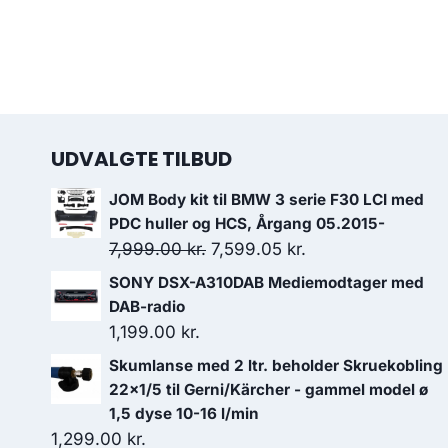
UDVALGTE TILBUD
JOM Body kit til BMW 3 serie F30 LCI med
PDC huller og HCS, Årgang 05.2015-
Den
Den
7,999.00
kr.
7,599.05
kr.
oprindelige
aktuelle
SONY DSX-A310DAB Mediemodtager med
pris
pris
DAB-radio
var:
er:
1,199.00
kr.
7,999.00 kr..
7,599.05 kr..
Skumlanse med 2 ltr. beholder Skruekobling
22x1/5 til Gerni/Kärcher - gammel model ø
1,5 dyse 10-16 l/min
1,299.00
kr.