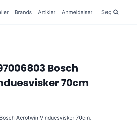
Søg
ller
Brands
Artikler
Anmeldelser
397006803 Bosch
induesvisker 70cm
osch Aerotwin Vinduesvisker 70cm.