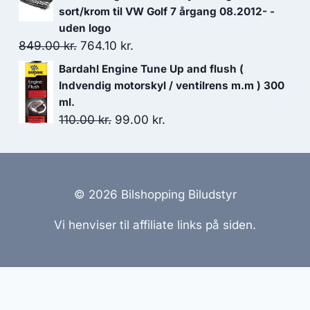
pris
pris
sort/krom til VW Golf 7 årgang 08.2012- -
var:
er:
uden logo
Den
Den
849.00
kr.
764.10
kr.
2,699.00 kr..
2,564.05 kr..
oprindelige
aktuelle
Bardahl Engine Tune Up and flush (
pris
pris
Indvendig motorskyl / ventilrens m.m ) 300
var:
er:
ml.
Den
Den
110.00
849.00 kr..
kr.
99.00
764.10 kr..
kr.
oprindelige
aktuelle
pris
pris
var:
er:
110.00 kr..
99.00 kr..
© 2026 Bilshopping Biludstyr
Vi henviser til affiliate links på siden.
emmesider Til Salg
|
Hjemmeside Udvikling
|
Online Til