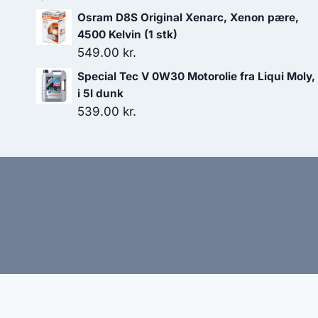
Osram D8S Original Xenarc, Xenon pære,
4500 Kelvin (1 stk)
549.00
kr.
Special Tec V 0W30 Motorolie fra Liqui Moly,
i 5l dunk
539.00
kr.
Hj