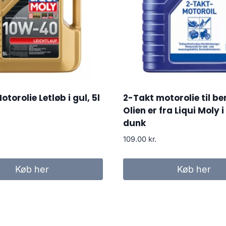
torolie Letløb i gul, 5l
2-Takt motorolie til be
Olien er fra Liqui Moly i 
dunk
109.00
kr.
Køb her
Køb her