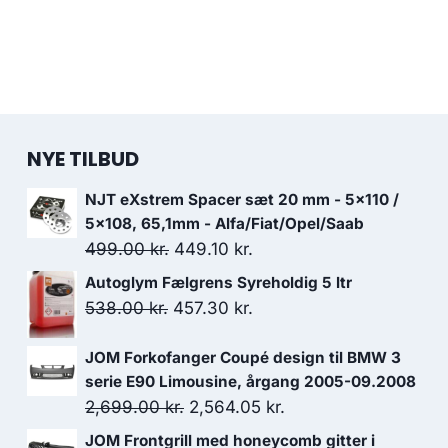
NYE TILBUD
NJT eXstrem Spacer sæt 20 mm - 5x110 /
5x108, 65,1mm - Alfa/Fiat/Opel/Saab
Den
Den
499.00
kr.
449.10
kr.
oprindelige
aktuelle
Autoglym Fælgrens Syreholdig 5 ltr
pris
pris
Den
Den
538.00
kr.
457.30
kr.
var:
er:
oprindelige
aktuelle
499.00 kr..
449.10 kr..
JOM Forkofanger Coupé design til BMW 3
pris
pris
serie E90 Limousine, årgang 2005-09.2008
var:
er:
Den
Den
2,699.00
kr.
2,564.05
kr.
538.00 kr..
457.30 kr..
oprindelige
aktuelle
JOM Frontgrill med honeycomb gitter i