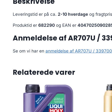
Beskrivelse
Leveringstid er på ca.
2-10 hverdage
og fragtpri
Produktid er
682290
og EAN er
404702509028
Anmeldelse af AR707U / 3
Se om vi har en
anmeldelse af AR707U / 339700
Relaterede varer