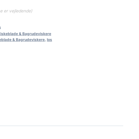
ne er vejledende)
3
Viskeblade & Bagrudeviskere
eblade & Bagrudeviskere
,
los