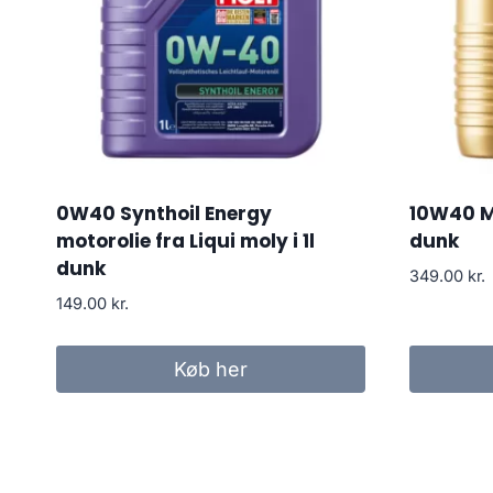
0W40 Synthoil Energy
10W40 Mo
motorolie fra Liqui moly i 1l
dunk
dunk
349.00
kr.
149.00
kr.
Køb her