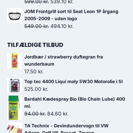
var:
er:
Den
Den
599.00
kr.
539.10
kr.
995.00 kr..
895.50 kr..
oprindelige
aktuelle
JOM Frontgrill sort til Seat Leon 1P årgang
pris
pris
2005-2009 - uden logo
var:
er:
Den
Den
549.00
kr.
494.10
kr.
599.00 kr..
539.10 kr..
oprindelige
aktuelle
pris
pris
TILFÆLDIGE TILBUD
var:
er:
Jordbær / strawberry duftegran fra
549.00 kr..
494.10 kr..
wunderbaum
17.50
kr.
Top tec 4400 Liqui moly 5W30 Motorolie i 5l
525.00
kr.
Bardahl Kædespray Bio (Bio Chain Lube) 400
ml.
Den
Den
94.00
kr.
84.60
kr.
oprindelige
aktuelle
TA Technix - Gevindundervogn til VW
pris
pris
Arteon, Golf VII, Passat, Touran