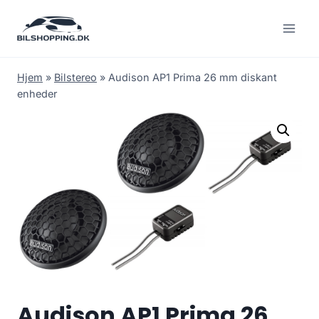
Fortsæt
til
indhold
Hjem
»
Bilstereo
»
Audison AP1 Prima 26 mm diskant
enheder
Audison AP1 Prima 26