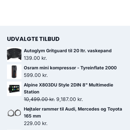
UDVALGTE TILBUD
Autoglym Gritguard til 20 ltr. vaskepand
139.00
kr.
Osram mini kompressor - Tyreinflate 2000
599.00
kr.
Alpine X803DU Style 2DIN 8" Multimedie
Station
Den
Den
10,499.00
kr.
9,187.00
kr.
oprindelige
aktuelle
Højtaler rammer til Audi, Mercedes og Toyota
pris
pris
165 mm
var:
er:
229.00
kr.