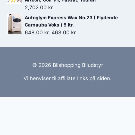
var:
er:
2,702.00
kr.
94.00 kr..
84.60 kr..
Autoglym Express Wax No.23 ( Flydende
Carnauba Voks ) 5 ltr.
Den
Den
648.00
kr.
463.00
kr.
oprindelige
aktuelle
pris
pris
var:
er:
648.00 kr..
463.00 kr..
© 2026 Bilshopping Biludstyr
Vi henviser til affiliate links på siden.
Hjemmesider Til Salg
|
Hjemmeside Udvikling
|
Online
Tilbud
Denne side kan være skabt med AI! Indholdet er