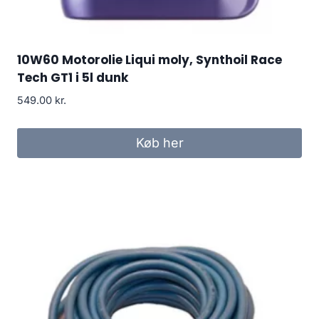
10W60 Motorolie Liqui moly, Synthoil Race
Tech GT1 i 5l dunk
549.00
kr.
Køb her