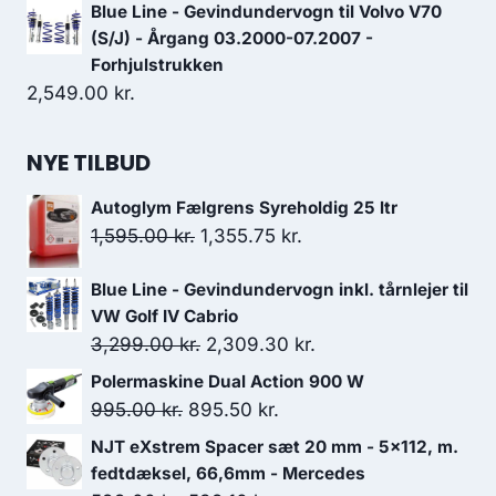
10,499.00 kr..
9,187.00 kr..
Blue Line - Gevindundervogn til Volvo V70
(S/J) - Årgang 03.2000-07.2007 -
Forhjulstrukken
2,549.00
kr.
NYE TILBUD
Autoglym Fælgrens Syreholdig 25 ltr
Den
Den
1,595.00
kr.
1,355.75
kr.
oprindelige
aktuelle
Blue Line - Gevindundervogn inkl. tårnlejer til
pris
pris
VW Golf IV Cabrio
var:
er:
Den
Den
3,299.00
kr.
2,309.30
kr.
1,595.00 kr..
1,355.75 kr..
oprindelige
aktuelle
Polermaskine Dual Action 900 W
pris
pris
Den
Den
995.00
kr.
895.50
kr.
var:
er:
oprindelige
aktuelle
NJT eXstrem Spacer sæt 20 mm - 5x112, m.
3,299.00 kr..
2,309.30 kr..
pris
pris
fedtdæksel, 66,6mm - Mercedes