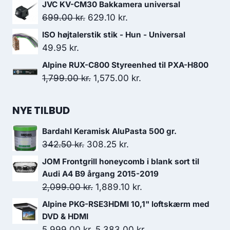
JVC KV-CM30 Bakkamera universal
649.00 kr..
584.10 kr..
Den
Den
699.00
kr.
629.10
kr.
oprindelige
aktuelle
ISO højtalerstik stik - Hun - Universal
pris
pris
49.95
kr.
var:
er:
Alpine RUX-C800 Styreenhed til PXA-H800
699.00 kr..
629.10 kr..
Den
Den
1,799.00
kr.
1,575.00
kr.
oprindelige
aktuelle
pris
pris
NYE TILBUD
var:
er:
Bardahl Keramisk AluPasta 500 gr.
1,799.00 kr..
1,575.00 kr..
Den
Den
342.50
kr.
308.25
kr.
oprindelige
aktuelle
JOM Frontgrill honeycomb i blank sort til
pris
pris
Audi A4 B9 årgang 2015-2019
var:
er:
Den
Den
2,099.00
kr.
1,889.10
kr.
342.50 kr..
308.25 kr..
oprindelige
aktuelle
Alpine PKG-RSE3HDMI 10,1" loftskærm med
pris
pris
DVD & HDMI
var:
er:
Den
Den
5,999.00
kr.
5,383.00
kr.