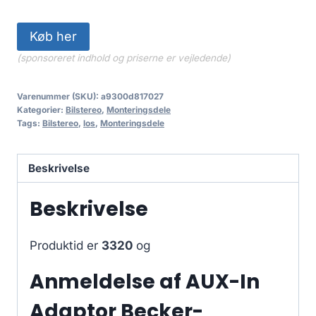
Køb her
(sponsoreret indhold og priserne er vejledende)
Varenummer (SKU):
a9300d817027
Kategorier:
Bilstereo
,
Monteringsdele
Tags:
Bilstereo
,
los
,
Monteringsdele
Beskrivelse
Beskrivelse
Produktid er
3320
og
Anmeldelse af AUX-In
Adaptor Becker-