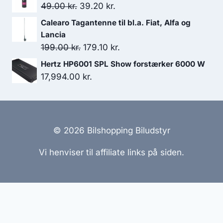
pris
pris
Den
Den
49.00
kr.
39.20
kr.
var:
er:
oprindelige
aktuelle
Calearo Tagantenne til bl.a. Fiat, Alfa og
2,774.00 kr..
2,496.60 kr..
pris
pris
Lancia
var:
er:
Den
Den
199.00
kr.
179.10
kr.
49.00 kr..
39.20 kr..
oprindelige
aktuelle
Hertz HP6001 SPL Show forstærker 6000 W
pris
pris
17,994.00
kr.
var:
er:
199.00 kr..
179.10 kr..
© 2026 Bilshopping Biludstyr
Vi henviser til affiliate links på siden.
Hjemmesider Til Salg
|
Hjemmeside Udvikling
|
Online
Tilbud