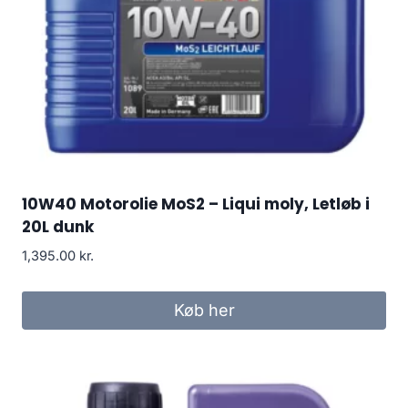
10W40 Motorolie MoS2 – Liqui moly, Letløb i
20L dunk
1,395.00
kr.
Køb her