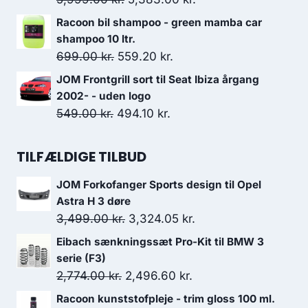
2,099.00 kr..
1,889.10 kr..
oprindelige
aktuelle
Racoon bil shampoo - green mamba car
pris
pris
shampoo 10 ltr.
var:
er:
Den
Den
699.00
kr.
559.20
kr.
5,999.00 kr..
5,383.00 kr..
oprindelige
aktuelle
JOM Frontgrill sort til Seat Ibiza årgang
pris
pris
2002- - uden logo
var:
er:
Den
Den
549.00
kr.
494.10
kr.
699.00 kr..
559.20 kr..
oprindelige
aktuelle
pris
pris
TILFÆLDIGE TILBUD
var:
er:
JOM Forkofanger Sports design til Opel
549.00 kr..
494.10 kr..
Astra H 3 døre
Den
Den
3,499.00
kr.
3,324.05
kr.
oprindelige
aktuelle
Eibach sænkningssæt Pro-Kit til BMW 3
pris
pris
serie (F3)
var:
er:
Den
Den
2,774.00
kr.
2,496.60
kr.
3,499.00 kr..
3,324.05 kr..
oprindelige
aktuelle
Racoon kunststofpleje - trim gloss 100 ml.