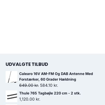
UDVALGTE TILBUD
Calearo 16V AM-FM Og DAB Antenne Med
Forstærker, 60 Grader Hældning
Den
Den
649.00
kr.
584.10
kr.
oprindelige
aktuelle
Thule 765 Tagbøjle 220 cm - 2 stk.
pris
pris
1,120.00
kr.
var:
er: