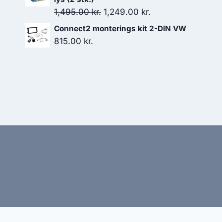
Den
Den
1,495.00
kr.
1,249.00
kr.
oprindelige
aktuelle
Connect2 monterings kit 2-DIN VW
pris
pris
815.00
kr.
var:
er:
1,495.00 kr..
1,249.00 kr..