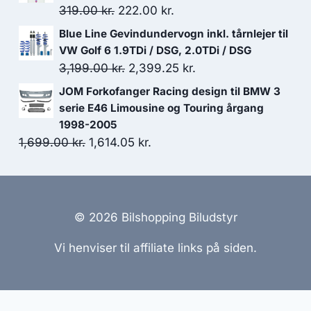
var:
er:
Den
Den
319.00
kr.
222.00
kr.
3,199.00 kr..
2,099.00 kr..
oprindelige
aktuelle
Blue Line Gevindundervogn inkl. tårnlejer til
pris
pris
VW Golf 6 1.9TDi / DSG, 2.0TDi / DSG
var:
er:
Den
Den
3,199.00
kr.
2,399.25
kr.
319.00 kr..
222.00 kr..
oprindelige
aktuelle
JOM Forkofanger Racing design til BMW 3
pris
pris
serie E46 Limousine og Touring årgang
var:
er:
1998-2005
Den
Den
1,699.00
kr.
1,614.05
3,199.00 kr..
kr.
2,399.25 kr..
oprindelige
aktuelle
pris
pris
var:
er:
1,699.00 kr..
1,614.05 kr..
© 2026 Bilshopping Biludstyr
Vi henviser til affiliate links på siden.