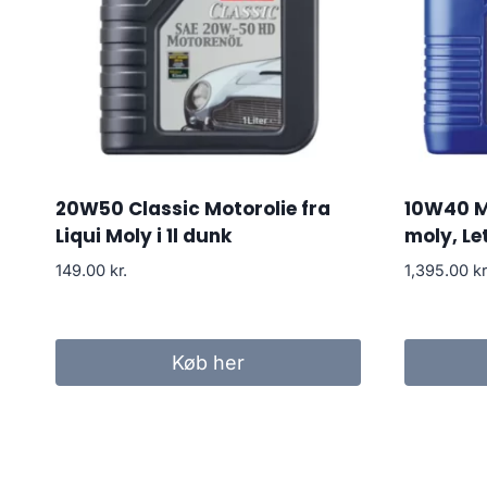
20W50 Classic Motorolie fra
10W40 Mo
Liqui Moly i 1l dunk
moly, Le
149.00
kr.
1,395.00
kr
Køb her