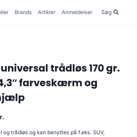
Søg
ller
Brands
Artikler
Anmeldelser
niversal trådløs 170 gr.
4,3″ farveskærm og
hjælp
Den
r.
ge
aktuelle
 og trådløs og kan benyttes på f.eks. SUV,