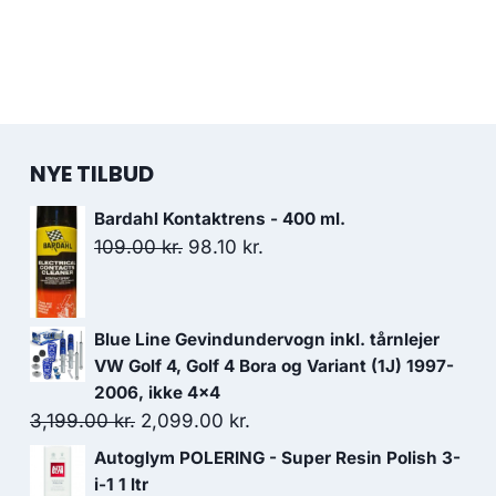
NYE TILBUD
Bardahl Kontaktrens - 400 ml.
Den
Den
109.00
kr.
98.10
kr.
oprindelige
aktuelle
pris
pris
var:
er:
Blue Line Gevindundervogn inkl. tårnlejer
109.00 kr..
98.10 kr..
VW Golf 4, Golf 4 Bora og Variant (1J) 1997-
2006, ikke 4x4
Den
Den
3,199.00
kr.
2,099.00
kr.
oprindelige
aktuelle
Autoglym POLERING - Super Resin Polish 3-
pris
pris
i-1 1 ltr