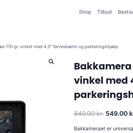
Shop
Tilbud
Bestse
øs 170 gr. vinkel med 4,3″ farveskærm og parkeringshjælp
Bakkamera u
vinkel med 
parkerings
Den
849.00
kr.
549.00
k
oprindeli
Bakkameraet er universal