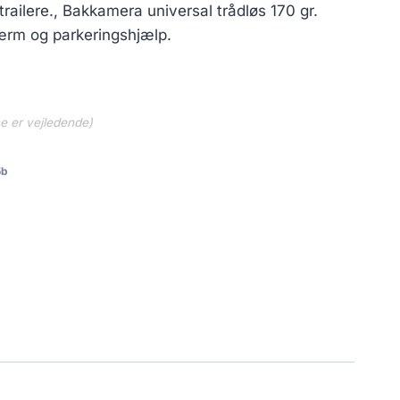
pris
ailere., Bakkamera universal trådløs 170 gr.
er:
ærm og parkeringshjælp.
..
549.00 kr..
ne er vejledende)
5b