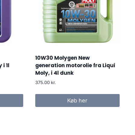
10W30 Molygen New
i 1l
generation motorolie fra Liqui
Moly, i 4l dunk
375.00
kr.
Køb her