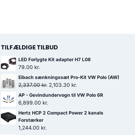
TILFÆLDIGE TILBUD
LED Forlygte Kit adapter H7 L08
79.00
kr.
Eibach sænkningssæt Pro-Kit VW Polo (AW)
Den
Den
2,337.00
kr.
2,103.30
kr.
oprindelige
aktuelle
AP - Gevindundervogn til VW Polo 6R
pris
pris
6,899.00
kr.
var:
er:
Hertz HCP 2 Compact Power 2 kanals
2,337.00 kr..
2,103.30 kr..
Forstærker
1,244.00
kr.