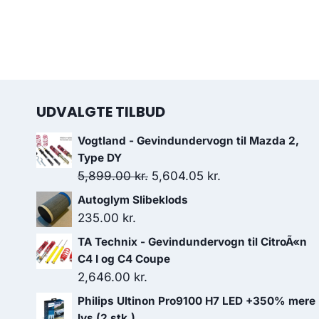
UDVALGTE TILBUD
Vogtland - Gevindundervogn til Mazda 2,
Type DY
Den
Den
5,899.00
kr.
5,604.05
kr.
oprindelige
aktuelle
Autoglym Slibeklods
pris
pris
235.00
kr.
var:
er:
TA Technix - Gevindundervogn til CitroÃ«n
5,899.00 kr..
5,604.05 kr..
C4 I og C4 Coupe
2,646.00
kr.
Philips Ultinon Pro9100 H7 LED +350% mere
lys (2 stk.)