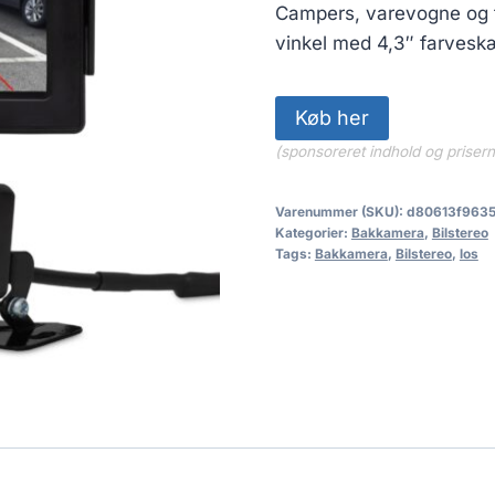
pris
Campers, varevogne og tr
var:
vinkel med 4,3″ farvesk
849.00 kr
Køb her
(sponsoreret indhold og priser
Varenummer (SKU):
d80613f963
Kategorier:
Bakkamera
,
Bilstereo
Tags:
Bakkamera
,
Bilstereo
,
los