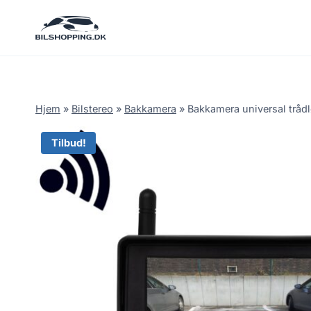
Fortsæt
til
indhold
Hjem
»
Bilstereo
»
Bakkamera
»
Bakkamera universal trådl
Tilbud!