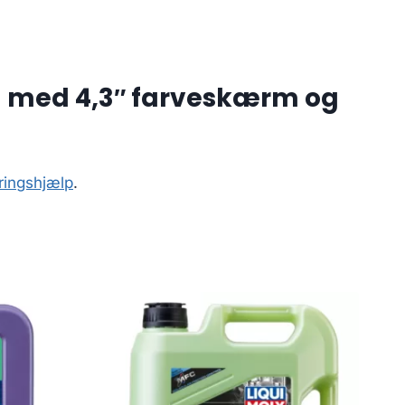
el med 4,3″ farveskærm og
ringshjælp
.