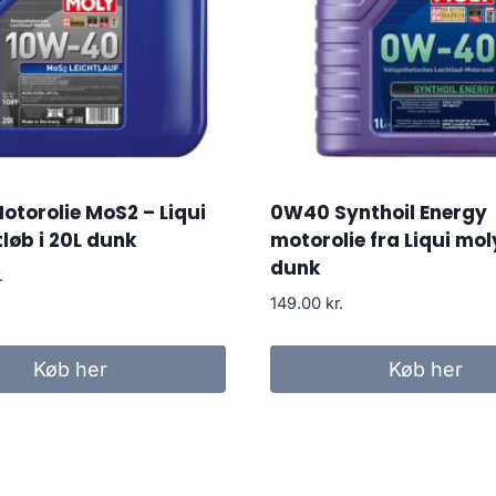
torolie MoS2 – Liqui
0W40 Synthoil Energy
tløb i 20L dunk
motorolie fra Liqui moly 
dunk
.
149.00
kr.
Køb her
Køb her