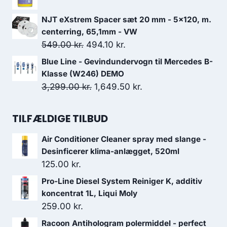
1,199.00 kr..
699.00 kr..
pris
pris
var:
er:
NJT eXstrem Spacer sæt 20 mm - 5x120, m.
128.00 kr..
115.20 kr..
centerring, 65,1mm - VW
Den
Den
549.00
kr.
494.10
kr.
oprindelige
aktuelle
Blue Line - Gevindundervogn til Mercedes B-
pris
pris
Klasse (W246) DEMO
var:
er:
Den
Den
3,299.00
kr.
1,649.50
kr.
549.00 kr..
494.10 kr..
oprindelige
aktuelle
pris
pris
TILFÆLDIGE TILBUD
var:
er:
Air Conditioner Cleaner spray med slange -
3,299.00 kr..
1,649.50 kr..
Desinficerer klima-anlægget, 520ml
125.00
kr.
Pro-Line Diesel System Reiniger K, additiv
koncentrat 1L, Liqui Moly
259.00
kr.
Racoon Antihologram polermiddel - perfect