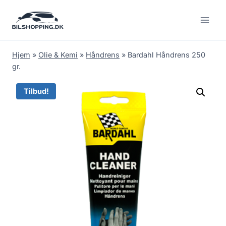
Fortsæt
til
indhold
Hjem
»
Olie & Kemi
»
Håndrens
»
Bardahl Håndrens 250
gr.
Tilbud!