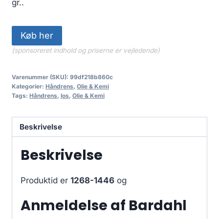
gr..
Køb her
(sponsoreret indhold og priserne er vejledende)
Varenummer (SKU):
99df218b860c
Kategorier:
Håndrens
,
Olie & Kemi
Tags:
Håndrens
,
los
,
Olie & Kemi
Beskrivelse
Beskrivelse
Produktid er
1268-1446
og
Anmeldelse af Bardahl