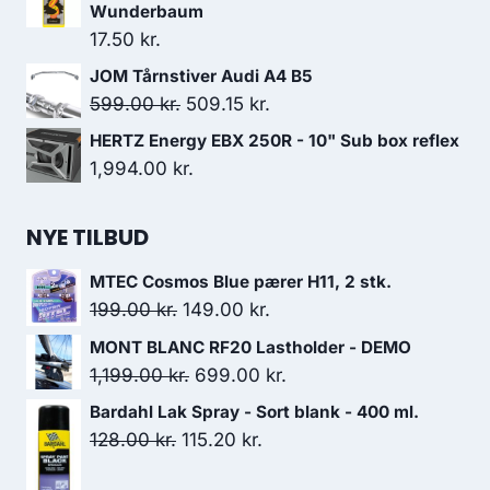
Wunderbaum
17.50
kr.
JOM Tårnstiver Audi A4 B5
Den
Den
599.00
kr.
509.15
kr.
oprindelige
aktuelle
HERTZ Energy EBX 250R - 10" Sub box reflex
pris
pris
1,994.00
kr.
var:
er:
599.00 kr..
509.15 kr..
NYE TILBUD
MTEC Cosmos Blue pærer H11, 2 stk.
Den
Den
199.00
kr.
149.00
kr.
oprindelige
aktuelle
MONT BLANC RF20 Lastholder - DEMO
pris
pris
Den
Den
1,199.00
kr.
699.00
kr.
var:
er:
oprindelige
aktuelle
Bardahl Lak Spray - Sort blank - 400 ml.
199.00 kr..
149.00 kr..
pris
pris
Den
Den
128.00
kr.
115.20
kr.
var:
er:
oprindelige
aktuelle