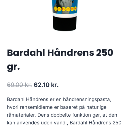
Bardahl Håndrens 250
gr.
Den
Den
69.00
kr.
62.10
kr.
oprindelige
aktuelle
Bardahl Håndrens er en håndrensningspasta,
pris
pris
hvori rensemidlerne er baseret på naturlige
var:
er:
råmaterialer. Dens dobbelte funktion gør, at den
69.00 kr..
62.10 kr..
kan anvendes uden vand., Bardahl Håndrens 250