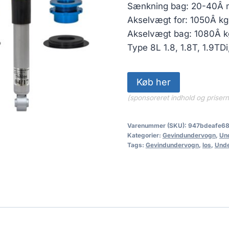
Sænkning bag: 20-40Â
Akselvægt for: 1050Â kg
Akselvægt bag: 1080Â kg
Type 8L 1.8, 1.8T, 1.9TD
Køb her
(sponsoreret indhold og priser
Varenummer (SKU):
947bdeafe68
Kategorier:
Gevindundervogn
,
Un
Tags:
Gevindundervogn
,
los
,
Und