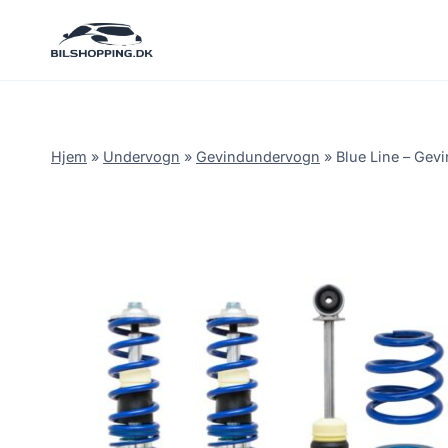
Fortsæt
til
indhold
Hjem
»
Undervogn
»
Gevindundervogn
»
Blue Line – Gevi