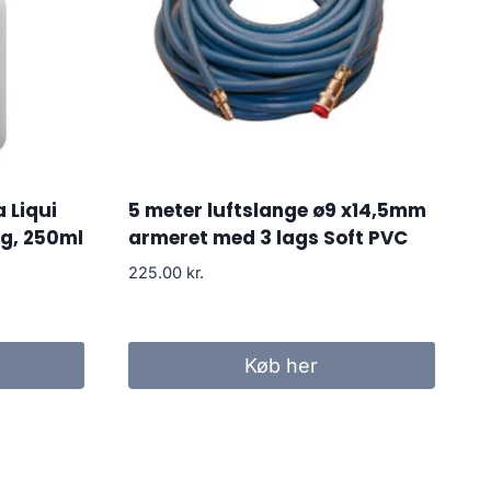
a Liqui
5 meter luftslange ø9 x14,5mm
g, 250ml
armeret med 3 lags Soft PVC
225.00
kr.
Køb her