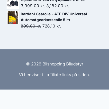
pris
pris
Den
Den
3,999.00
kr.
3,182.00
kr.
var:
er:
oprindelige
aktuelle
Bardahl Gearolie - ATF DIV Universal
4,799.00 kr..
3,600.00 kr..
pris
pris
Automatgearkasseolie 5 ltr
var:
er:
Den
Den
809.00
kr.
728.10
kr.
3,999.00 kr..
3,182.00 kr..
oprindelige
aktuelle
pris
pris
var:
er:
809.00 kr..
728.10 kr..
© 2026 Bilshopping Biludstyr
Vi henviser til affiliate links på siden.
emmesider Til Salg
|
Hjemmeside Udvikling
|
Online Til
reret med henblik på at informere og inspirere, men vi a