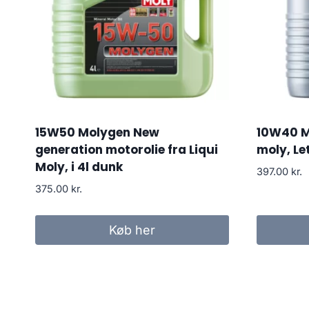
15W50 Molygen New
10W40 Mo
generation motorolie fra Liqui
moly, Le
Moly, i 4l dunk
397.00
kr.
375.00
kr.
Køb her