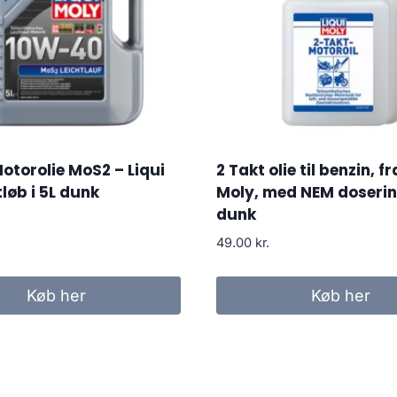
torolie MoS2 – Liqui
2 Takt olie til benzin, fr
tløb i 5L dunk
Moly, med NEM doserin
dunk
49.00
kr.
Køb her
Køb her