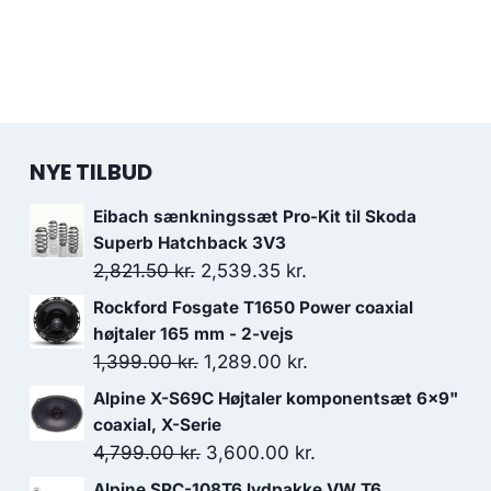
NYE TILBUD
Eibach sænkningssæt Pro-Kit til Skoda
Superb Hatchback 3V3
Den
Den
2,821.50
kr.
2,539.35
kr.
oprindelige
aktuelle
Rockford Fosgate T1650 Power coaxial
pris
pris
højtaler 165 mm - 2-vejs
var:
er:
Den
Den
1,399.00
kr.
1,289.00
kr.
2,821.50 kr..
2,539.35 kr..
oprindelige
aktuelle
Alpine X-S69C Højtaler komponentsæt 6x9"
pris
pris
coaxial, X-Serie
var:
er:
Den
Den
4,799.00
kr.
3,600.00
kr.
1,399.00 kr..
1,289.00 kr..
oprindelige
aktuelle
Alpine SPC-108T6 lydpakke VW T6