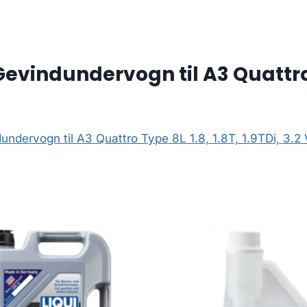
evindundervogn til A3 Quattro Ty
undervogn til A3 Quattro Type 8L 1.8, 1.8T, 1.9TDi, 3.