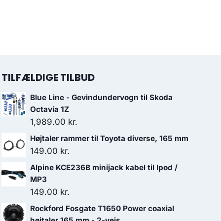
TILFÆLDIGE TILBUD
Blue Line - Gevindundervogn til Skoda
Octavia 1Z
1,989.00
kr.
Højtaler rammer til Toyota diverse, 165 mm
149.00
kr.
Alpine KCE236B minijack kabel til Ipod /
MP3
149.00
kr.
Rockford Fosgate T1650 Power coaxial
højtaler 165 mm - 2-vejs