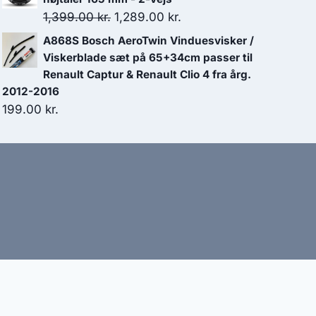
Den
Den
1,399.00
kr.
1,289.00
kr.
oprindelige
aktuelle
A868S Bosch AeroTwin Vinduesvisker /
pris
pris
Viskerblade sæt på 65+34cm passer til
var:
er:
Renault Captur & Renault Clio 4 fra årg.
2012-2016
1,399.00 kr..
1,289.00 kr..
199.00
kr.
bud
nbefaler altid at dobbelttjekke vigtige oplysninger.