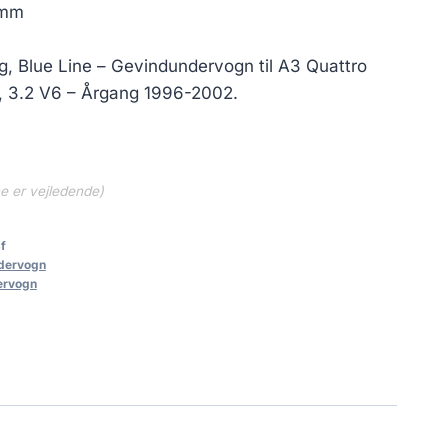
 mm
, Blue Line – Gevindundervogn til A3 Quattro
i, 3.2 V6 – Årgang 1996-2002.
ne er vejledende)
f
dervogn
ervogn