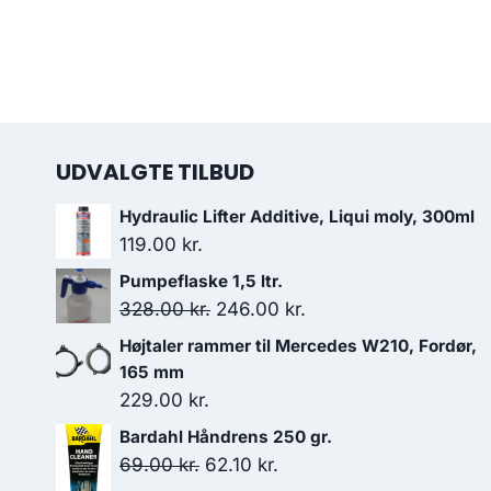
UDVALGTE TILBUD
Hydraulic Lifter Additive, Liqui moly, 300ml
119.00
kr.
Pumpeflaske 1,5 ltr.
Den
Den
328.00
kr.
246.00
kr.
oprindelige
aktuelle
Højtaler rammer til Mercedes W210, Fordør,
pris
pris
165 mm
var:
er:
229.00
kr.
328.00 kr..
246.00 kr..
Bardahl Håndrens 250 gr.
Den
Den
69.00
kr.
62.10
kr.