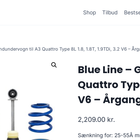
Shop
Tilbud
Bestse
ndundervogn til A3 Quattro Type 8L 1.8, 1.8T, 1.9TDi, 3.2 V6 – Å
Blue Line –
Quattro Type 
V6 – Årgan
2,209.00
kr.
Sænkning for: 25-55Â 