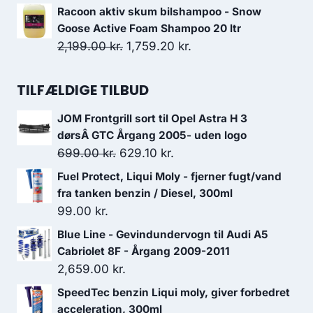
var:
er:
oprindelige
aktuelle
Racoon aktiv skum bilshampoo - Snow
179.00 kr..
161.10 kr..
pris
pris
Goose Active Foam Shampoo 20 ltr
var:
er:
Den
Den
2,199.00
kr.
1,759.20
kr.
128.00 kr..
94.00 kr..
oprindelige
aktuelle
pris
pris
TILFÆLDIGE TILBUD
var:
er:
JOM Frontgrill sort til Opel Astra H 3
2,199.00 kr..
1,759.20 kr..
dørsÂ GTC Årgang 2005- uden logo
Den
Den
699.00
kr.
629.10
kr.
oprindelige
aktuelle
Fuel Protect, Liqui Moly - fjerner fugt/vand
pris
pris
fra tanken benzin / Diesel, 300ml
var:
er:
99.00
kr.
699.00 kr..
629.10 kr..
Blue Line - Gevindundervogn til Audi A5
Cabriolet 8F - Årgang 2009-2011
2,659.00
kr.
SpeedTec benzin Liqui moly, giver forbedret
acceleration, 300ml