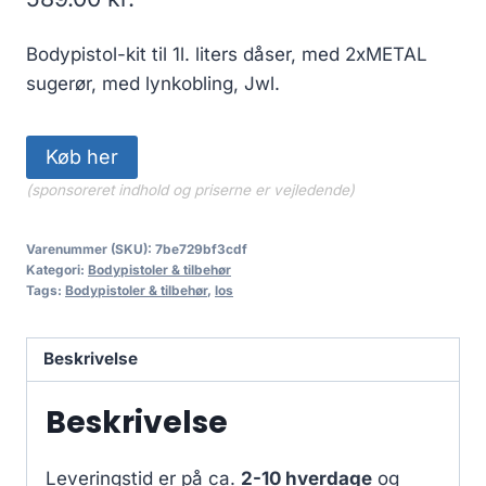
Bodypistol-kit til 1l. liters dåser, med 2xMETAL
sugerør, med lynkobling, Jwl.
Køb her
(sponsoreret indhold og priserne er vejledende)
Varenummer (SKU):
7be729bf3cdf
Kategori:
Bodypistoler & tilbehør
Tags:
Bodypistoler & tilbehør
,
los
Beskrivelse
Beskrivelse
Leveringstid er på ca.
2-10 hverdage
og