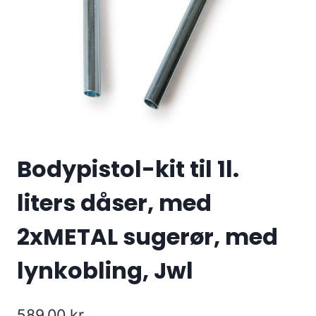
Bodypistol-kit til 1l.
liters dåser, med
2xMETAL sugerør, med
lynkobling, Jwl
589.00
kr.