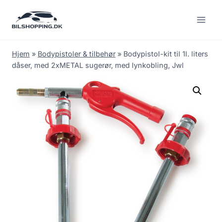
Fortsæt
til
indhold
Hjem
»
Bodypistoler & tilbehør
»
Bodypistol-kit til 1l. liters
dåser, med 2xMETAL sugerør, med lynkobling, Jwl