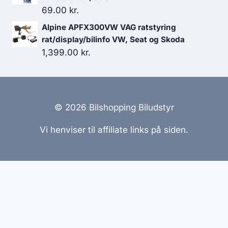
69.00
kr.
Alpine APFX300VW VAG ratstyring
rat/display/bilinfo VW, Seat og Skoda
1,399.00
kr.
© 2026 Bilshopping Biludstyr
Vi henviser til affiliate links på siden.
Hjemmesider Til Salg
|
Hjemmeside Udvikling
|
Online
Tilbud
Denne side kan være skabt med AI! Indholdet er
genereret med henblik på at informere og inspirere,