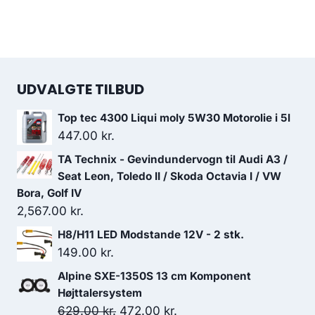
UDVALGTE TILBUD
Top tec 4300 Liqui moly 5W30 Motorolie i 5l
447.00
kr.
TA Technix - Gevindundervogn til Audi A3 /
Seat Leon, Toledo II / Skoda Octavia I / VW
Bora, Golf IV
2,567.00
kr.
H8/H11 LED Modstande 12V - 2 stk.
149.00
kr.
Alpine SXE-1350S 13 cm Komponent
Højttalersystem
Den
Den
629.00
kr.
472.00
kr.