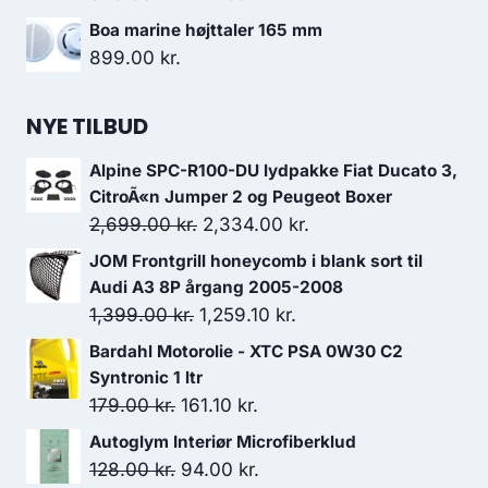
oprindelige
aktuelle
Boa marine højttaler 165 mm
pris
pris
899.00
kr.
var:
er:
629.00 kr..
472.00 kr..
NYE TILBUD
Alpine SPC-R100-DU lydpakke Fiat Ducato 3,
CitroÃ«n Jumper 2 og Peugeot Boxer
Den
Den
2,699.00
kr.
2,334.00
kr.
oprindelige
aktuelle
JOM Frontgrill honeycomb i blank sort til
pris
pris
Audi A3 8P årgang 2005-2008
var:
er:
Den
Den
1,399.00
kr.
1,259.10
kr.
2,699.00 kr..
2,334.00 kr..
oprindelige
aktuelle
Bardahl Motorolie - XTC PSA 0W30 C2
pris
pris
Syntronic 1 ltr
var:
er:
Den
Den
179.00
kr.
161.10
kr.
1,399.00 kr..
1,259.10 kr..
oprindelige
aktuelle
Autoglym Interiør Microfiberklud
pris
pris
Den
Den
128.00
kr.
94.00
kr.