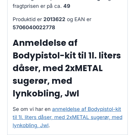
fragtprisen er på ca.
49
Produktid er
2013622
og EAN er
5706040022778
Anmeldelse af
Bodypistol-kit til 1l. liters
dåser, med 2xMETAL
sugerør, med
lynkobling, Jwl
Se om vi har en
anmeldelse af Bodypistol-kit
til 1l. liters dåser, med 2xMETAL sugerør, med
lynkobling, Jwl
.