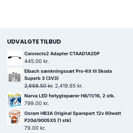
UDVALGTE TILBUD
Connects2 Adapter CTAAD1A2DP
445.00
kr.
Eibach sænkningssæt Pro-Kit til Skoda
Superb 3 (3V3)
Den
Den
2,688.50
kr.
2,419.65
kr.
oprindelige
aktuelle
Narva LED forlygtepærer H8/11/16, 2 stk.
pris
pris
799.00
kr.
var:
er:
Osram HB3A Original Sparepart 12v 60watt
2,688.50 kr..
2,419.65 kr..
P20d/9005XS (1 stk)
79.00
kr.