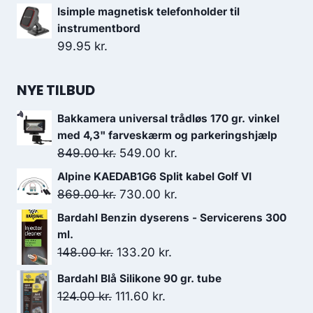
Isimple magnetisk telefonholder til
instrumentbord
99.95
kr.
NYE TILBUD
Bakkamera universal trådløs 170 gr. vinkel
med 4,3" farveskærm og parkeringshjælp
Den
Den
849.00
kr.
549.00
kr.
oprindelige
aktuelle
Alpine KAEDAB1G6 Split kabel Golf VI
pris
pris
Den
Den
869.00
kr.
730.00
kr.
var:
er:
oprindelige
aktuelle
Bardahl Benzin dyserens - Servicerens 300
849.00 kr..
549.00 kr..
pris
pris
ml.
var:
er:
Den
Den
148.00
kr.
133.20
kr.
869.00 kr..
730.00 kr..
oprindelige
aktuelle
Bardahl Blå Silikone 90 gr. tube
pris
pris
Den
Den
124.00
kr.
111.60
kr.
var:
er: