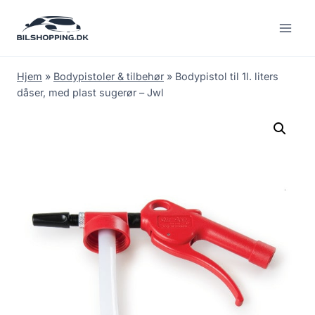
Fortsæt
til
indhold
Hjem
»
Bodypistoler & tilbehør
»
Bodypistol til 1l. liters
dåser, med plast sugerør – Jwl