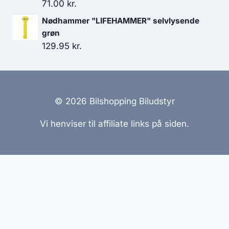
71.00
kr.
Nødhammer "LIFEHAMMER" selvlysende
grøn
129.95
kr.
© 2026 Bilshopping Biludstyr
Vi henviser til affiliate links på siden.
Hjemmesider Til Salg
|
Hjemmeside Udvikling
|
Online
Tilbud
Denne side kan være skabt med AI! Indholdet er
genereret med henblik på at informere og inspirere,