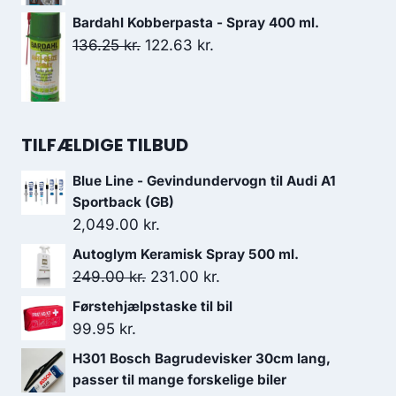
oprindelige
aktuelle
148.00 kr..
133.20 kr..
Bardahl Kobberpasta - Spray 400 ml.
pris
pris
Den
Den
136.25
kr.
122.63
kr.
var:
er:
oprindelige
aktuelle
124.00 kr..
111.60 kr..
pris
pris
var:
er:
136.25 kr..
122.63 kr..
TILFÆLDIGE TILBUD
Blue Line - Gevindundervogn til Audi A1
Sportback (GB)
2,049.00
kr.
Autoglym Keramisk Spray 500 ml.
Den
Den
249.00
kr.
231.00
kr.
oprindelige
aktuelle
Førstehjælpstaske til bil
pris
pris
99.95
kr.
var:
er:
H301 Bosch Bagrudevisker 30cm lang,
249.00 kr..
231.00 kr..
passer til mange forskelige biler