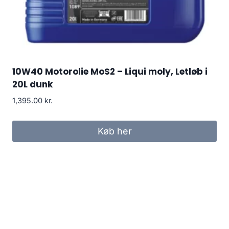
10W40 Motorolie MoS2 – Liqui moly, Letløb i
20L dunk
1,395.00
kr.
Køb her