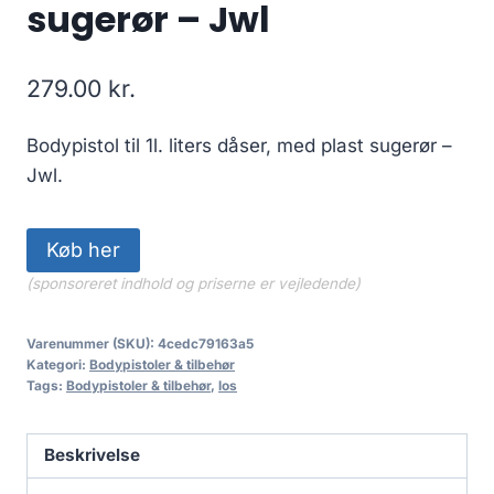
sugerør – Jwl
279.00
kr.
Bodypistol til 1l. liters dåser, med plast sugerør –
Jwl.
Køb her
(sponsoreret indhold og priserne er vejledende)
Varenummer (SKU):
4cedc79163a5
Kategori:
Bodypistoler & tilbehør
Tags:
Bodypistoler & tilbehør
,
los
Beskrivelse