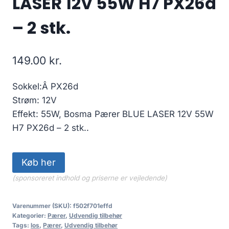
LASER 12V 55W H7 PX26d
– 2 stk.
149.00
kr.
Sokkel:Â PX26d
Strøm: 12V
Effekt: 55W, Bosma Pærer BLUE LASER 12V 55W
H7 PX26d – 2 stk..
Køb her
(sponsoreret indhold og priserne er vejledende)
Varenummer (SKU):
f502f701effd
Kategorier:
Pærer
,
Udvendig tilbehør
Tags:
los
,
Pærer
,
Udvendig tilbehør