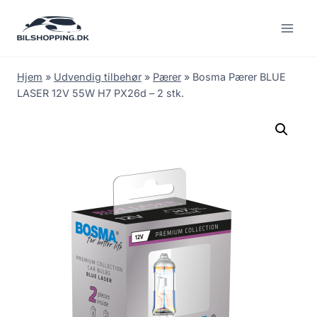
Fortsæt
til
indhold
Hjem
»
Udvendig tilbehør
»
Pærer
»
Bosma Pærer BLUE
LASER 12V 55W H7 PX26d – 2 stk.