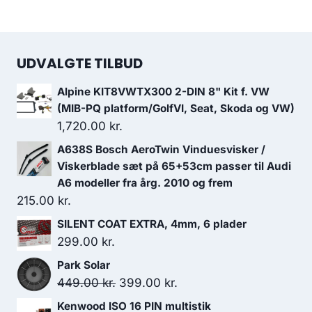
UDVALGTE TILBUD
Alpine KIT8VWTX300 2-DIN 8" Kit f. VW
(MIB-PQ platform/GolfVI, Seat, Skoda og VW)
1,720.00
kr.
A638S Bosch AeroTwin Vinduesvisker /
Viskerblade sæt på 65+53cm passer til Audi
A6 modeller fra årg. 2010 og frem
215.00
kr.
SILENT COAT EXTRA, 4mm, 6 plader
299.00
kr.
Park Solar
Den
Den
449.00
kr.
399.00
kr.
oprindelige
aktuelle
Kenwood ISO 16 PIN multistik