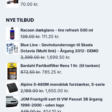
pris
pris
70.00
kr.
var:
er:
449.00 kr..
399.00 kr..
NYE TILBUD
Racoon dækglans - tire refresh 500 ml
Den
Den
139.00
kr.
111.20
kr.
oprindelige
aktuelle
Blue Line - Gevindundervogn til Skoda
pris
pris
Octavia (Multi link) - Årgang 2012- DEMO
var:
er:
Den
Den
3,399.00
kr.
1,699.50
kr.
139.00 kr..
111.20 kr..
oprindelige
aktuelle
Bardahl Partikelfilter Rens 1 ltr. (til tanken)
pris
pris
Den
Den
872.50
kr.
785.25
kr.
var:
er:
oprindelige
aktuelle
3,399.00 kr..
1,699.50 kr..
Alpine S-A60M monoblok forstærker, S-serie
pris
pris
Den
Den
2,199.00
kr.
1,650.00
kr.
var:
er:
oprindelige
aktuelle
872.50 kr..
785.25 kr..
JOM Frontgrill sort til VW Passat 3B årgang
pris
pris
1996-2000 - uden logo
var:
er:
Den
Den
449.00
kr.
404.10
kr.