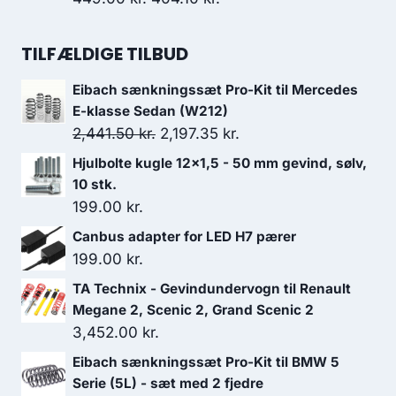
2,199.00 kr..
1,650.00 kr..
oprindelige
aktuelle
pris
pris
TILFÆLDIGE TILBUD
var:
er:
Eibach sænkningssæt Pro-Kit til Mercedes
449.00 kr..
404.10 kr..
E-klasse Sedan (W212)
Den
Den
2,441.50
kr.
2,197.35
kr.
oprindelige
aktuelle
Hjulbolte kugle 12x1,5 - 50 mm gevind, sølv,
pris
pris
10 stk.
var:
er:
199.00
kr.
2,441.50 kr..
2,197.35 kr..
Canbus adapter for LED H7 pærer
199.00
kr.
TA Technix - Gevindundervogn til Renault
Megane 2, Scenic 2, Grand Scenic 2
3,452.00
kr.
Eibach sænkningssæt Pro-Kit til BMW 5
Serie (5L) - sæt med 2 fjedre