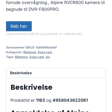
799.00 kr..
700.00 kr..
forrude overvågning., Alpine RVCR800 kamera til
bagrude til DVR-F800PRO.
Køb her
(sponsoreret indhold og priserne er vejledende)
Varenummer (SKU):
fa698f4beb6f
Kategorier:
Bilstereo
,
Dash cam
Tags:
Bilstereo
,
Dash cam
,
los
Beskrivelse
Beskrivelse
Produktid er
1183
og
4958043622061