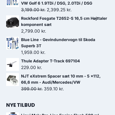
VW Golf 6 1.9TDi / DSG, 2.0TDi / DSG
Den
Den
3,199.00
kr.
2,399.25
kr.
oprindelige
aktuelle
Rockford Fosgate T2652-S 16,5 cm Højttaler
pris
pris
komponent sæt
var:
er:
2,799.00
kr.
3,199.00 kr..
2,399.25 kr..
Blue Line - Gevindundervogn til Skoda
Superb 3T
1,959.00
kr.
Thule Adapter T-Track 697104
229.00
kr.
NJT eXstrem Spacer sæt 10 mm - 5 x112,
66,6 mm - Audi/Mercedes/VW
Den
Den
399.00
kr.
359.10
kr.
oprindelige
aktuelle
pris
pris
NYE TILBUD
var:
er: