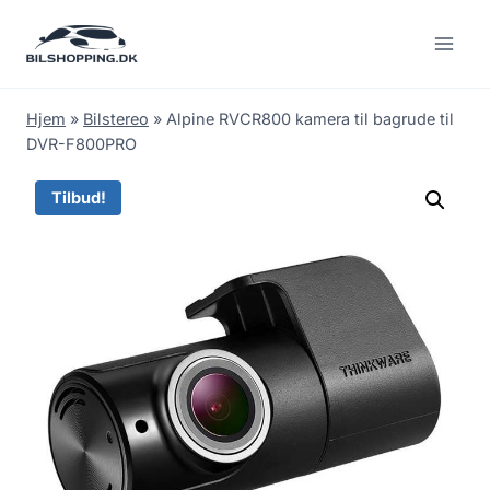
Fortsæt
til
indhold
Hjem
»
Bilstereo
»
Alpine RVCR800 kamera til bagrude til
DVR-F800PRO
Tilbud!