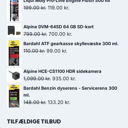
Liqui Moly Pro-Line Engine Flush 500 ml
399.00 kr..
359.10 kr..
Den
Den
199.00
kr.
119.00
kr.
oprindelige
aktuelle
pris
pris
Alpine DVM-64SD 64 GB SD-kort
var:
er:
Den
Den
799.00
kr.
700.00
kr.
199.00 kr..
119.00 kr..
oprindelige
aktuelle
Bardahl ATF gearkasse skyllevæske 300 ml.
pris
pris
Den
Den
110.00
kr.
99.00
kr.
var:
er:
oprindelige
aktuelle
799.00 kr..
700.00 kr..
pris
pris
Alpine HCE-CS1100 HDR sidekamera
var:
er:
Den
Den
1,099.00
kr.
935.00
kr.
110.00 kr..
99.00 kr..
oprindelige
aktuelle
Bardahl Benzin dyserens - Servicerens 300
pris
pris
ml.
var:
er:
Den
Den
148.00
kr.
133.20
kr.
1,099.00 kr..
935.00 kr..
oprindelige
aktuelle
pris
pris
TILFÆLDIGE TILBUD
var:
er: