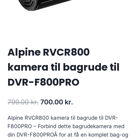
Alpine RVCR800
kamera til bagrude til
DVR-F800PRO
Den
Den
799.00
kr.
700.00
kr.
oprindelige
aktuelle
Alpine RVCR800 kamera til bagrude til DVR-
pris
pris
F800PRO – Forbind dette bagrudekamera med
var:
er:
din DVR-F800PROÂ for at få en komplet bag-og