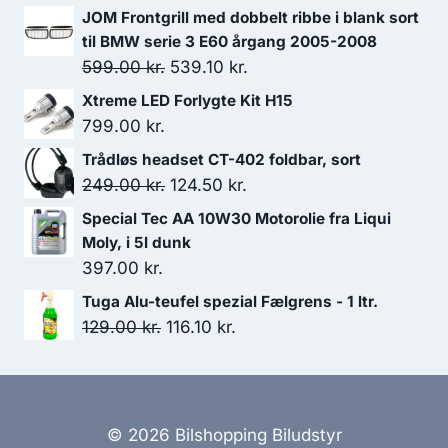
148.00 kr..
133.20 kr..
JOM Frontgrill med dobbelt ribbe i blank sort
til BMW serie 3 E60 årgang 2005-2008
Den
Den
599.00
kr.
539.10
kr.
oprindelige
aktuelle
Xtreme LED Forlygte Kit H15
pris
pris
799.00
kr.
var:
er:
Trådløs headset CT-402 foldbar, sort
599.00 kr..
539.10 kr..
Den
Den
249.00
kr.
124.50
kr.
oprindelige
aktuelle
Special Tec AA 10W30 Motorolie fra Liqui
pris
pris
Moly, i 5l dunk
var:
er:
397.00
kr.
249.00 kr..
124.50 kr..
Tuga Alu-teufel spezial Fælgrens - 1 ltr.
Den
Den
129.00
kr.
116.10
kr.
oprindelige
aktuelle
pris
pris
var:
er:
129.00 kr..
116.10 kr..
© 2026 Bilshopping Biludstyr