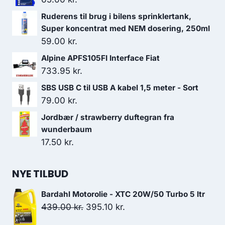
Ruderens til brug i bilens sprinklertank,
Super koncentrat med NEM dosering, 250ml
59.00
kr.
Alpine APFS105FI Interface Fiat
733.95
kr.
SBS USB C til USB A kabel 1,5 meter - Sort
79.00
kr.
Jordbær / strawberry duftegran fra
wunderbaum
17.50
kr.
NYE TILBUD
Bardahl Motorolie - XTC 20W/50 Turbo 5 ltr
Den
Den
439.00
kr.
395.10
kr.
oprindelige
aktuelle