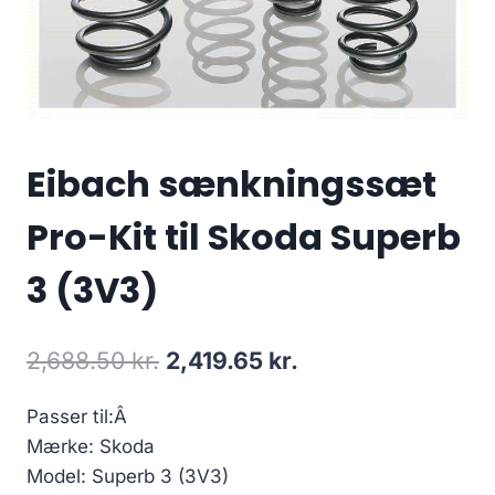
Eibach sænkningssæt
Pro-Kit til Skoda Superb
3 (3V3)
Den
Den
2,688.50
kr.
2,419.65
kr.
oprindelige
aktuelle
Passer til:Â
pris
pris
Mærke: Skoda
var:
er:
Model: Superb 3 (3V3)