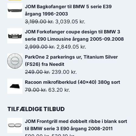
pris
pris
JOM Bagkofanger til BMW 5 serie E39
var:
er:
årgang 1996-2003
Den
Den
3,199.00
kr.
439.00 kr..
3,039.05
395.10 kr..
kr.
oprindelige
aktuelle
JOM Forkofanger coupe design til BMW 3
pris
pris
serie E90 Limousine årgang 2005-09.2008
var:
er:
Den
Den
2,999.00
kr.
2,849.05
kr.
3,199.00 kr..
3,039.05 kr..
oprindelige
aktuelle
ParkOne 2 parkerings ur, Titanium Silver
pris
pris
(FS26) fra Needit
var:
er:
Den
Den
249.00
kr.
239.00
kr.
2,999.00 kr..
2,849.05 kr..
oprindelige
aktuelle
Racoon mikrofiberklud (40x40) 380g sort
pris
pris
Den
Den
79.00
kr.
63.20
kr.
var:
er:
oprindelige
aktuelle
249.00 kr..
239.00 kr..
pris
pris
TILFÆLDIGE TILBUD
var:
er:
JOM Frontgrill med dobbelt ribbe i blank sort
79.00 kr..
63.20 kr..
til BMW serie 3 E90 årgang 2008-2011