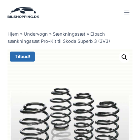
Fortsæt
til
indhold
Hjem
»
Undervogn
»
Sænkningssæt
»
Eibach
sænkningssæt Pro-Kit til Skoda Superb 3 (3V3)
Tilbud!