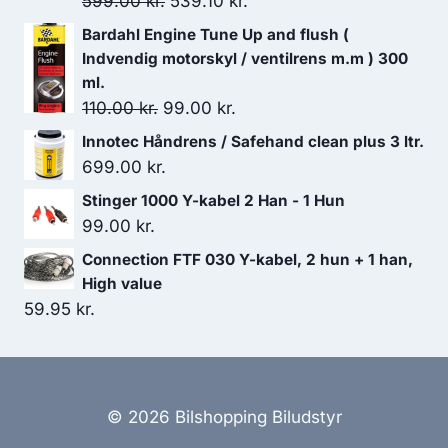
Den
Den
599.00
kr.
539.10
kr.
oprindelige
aktuelle
Bardahl Engine Tune Up and flush (
pris
pris
Indvendig motorskyl / ventilrens m.m ) 300
var:
er:
ml.
Den
Den
110.00
kr.
99.00
599.00 kr..
kr.
539.10 kr..
oprindelige
aktuelle
Innotec Håndrens / Safehand clean plus 3 ltr.
pris
pris
699.00
kr.
var:
er:
Stinger 1000 Y-kabel 2 Han - 1 Hun
110.00 kr..
99.00 kr..
99.00
kr.
Connection FTF 030 Y-kabel, 2 hun + 1 han,
High value
59.95
kr.
© 2026 Bilshopping Biludstyr