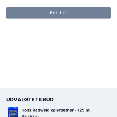
Køb her
UDVALGTE TILBUD
Holtz Radweld kølertætner - 125 ml.
65.00
kr.