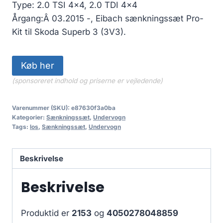
2,688.50 kr..
2,419.65 kr..
Type: 2.0 TSI 4×4, 2.0 TDI 4×4
Årgang:Â 03.2015 -, Eibach sænkningssæt Pro-
Kit til Skoda Superb 3 (3V3).
Køb her
(sponsoreret indhold og priserne er vejledende)
Varenummer (SKU):
e87630f3a0ba
Kategorier:
Sænkningssæt
,
Undervogn
Tags:
los
,
Sænkningssæt
,
Undervogn
Beskrivelse
Beskrivelse
Produktid er
2153
og
4050278048859