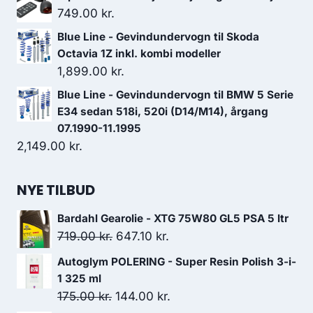
749.00
kr.
Blue Line - Gevindundervogn til Skoda
Octavia 1Z inkl. kombi modeller
1,899.00
kr.
Blue Line - Gevindundervogn til BMW 5 Serie
E34 sedan 518i, 520i (D14/M14), årgang
07.1990-11.1995
2,149.00
kr.
NYE TILBUD
Bardahl Gearolie - XTG 75W80 GL5 PSA 5 ltr
Den
Den
719.00
kr.
647.10
kr.
oprindelige
aktuelle
Autoglym POLERING - Super Resin Polish 3-i-
pris
pris
1 325 ml
var:
er:
Den
Den
175.00
kr.
144.00
kr.
719.00 kr..
647.10 kr..