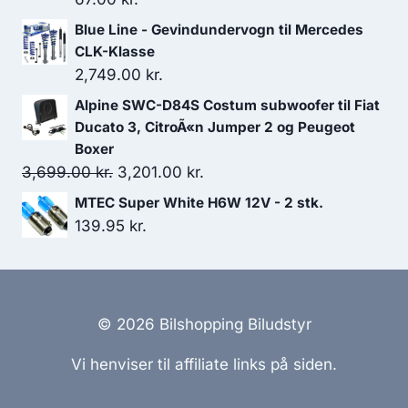
Blue Line - Gevindundervogn til Mercedes
CLK-Klasse
2,749.00
kr.
Alpine SWC-D84S Costum subwoofer til Fiat
Ducato 3, CitroÃ«n Jumper 2 og Peugeot
Boxer
Den
Den
3,699.00
kr.
3,201.00
kr.
oprindelige
aktuelle
MTEC Super White H6W 12V - 2 stk.
pris
pris
139.95
kr.
var:
er:
3,699.00 kr..
3,201.00 kr..
© 2026 Bilshopping Biludstyr
Vi henviser til affiliate links på siden.