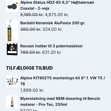
oprindelige
aktuelle
Alpine Status HDZ-65 6,5" Højttalersæt
pris
pris
Coaxial - 2-vejs
var:
er:
Den
Den
5,199.00
kr.
4,875.00
kr.
175.00 kr..
144.00 kr..
oprindelige
aktuelle
Bardahl Keramisk AluPasta 200 gr.
pris
pris
Den
Den
360.00
kr.
324.00
kr.
var:
er:
oprindelige
aktuelle
5,199.00 kr..
4,875.00 kr..
pris
pris
Racoon holder til 3 polermaskiner
var:
er:
Den
Den
789.00
kr.
631.20
kr.
360.00 kr..
324.00 kr..
oprindelige
aktuelle
pris
pris
TILFÆLDIGE TILBUD
var:
er:
Alpine KIT802T5 monterings kit 8" f. VW T5 /
789.00 kr..
631.20 kr..
T6
1,899.00
kr.
Blyerstatning med NEM dosering til Benzin
motorer - Pro-Tec, 250ml
67.00
kr.