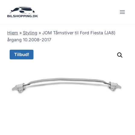
Fortsæt
til
indhold
Hjem
»
Styling
»
JOM Tårnstiver til Ford Fiesta (JA8)
årgang 10.2008-2017
Tilbud!