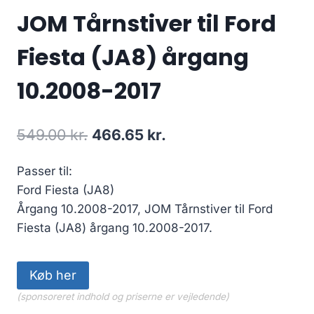
JOM Tårnstiver til Ford
Fiesta (JA8) årgang
10.2008-2017
Den
Den
549.00
kr.
466.65
kr.
oprindelige
aktuelle
Passer til:
pris
pris
Ford Fiesta (JA8)
var:
er:
Årgang 10.2008-2017, JOM Tårnstiver til Ford
549.00 kr..
466.65 kr..
Fiesta (JA8) årgang 10.2008-2017.
Køb her
(sponsoreret indhold og priserne er vejledende)