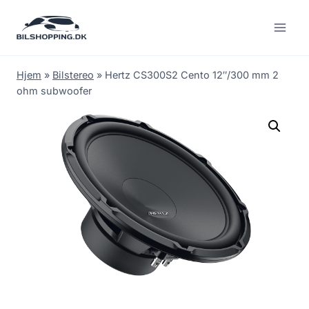
Fortsæt
til
indhold
Hjem
»
Bilstereo
»
Hertz CS300S2 Cento 12″/300 mm 2
ohm subwoofer