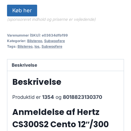
Køb her
(sponsoreret indhold og priserne er vejledende)
Varenummer (SKU):
e03634dfbf99
Kategorier:
Bilstereo
,
Subwoofere
Tags:
Bilstereo
,
los
,
Subwoofere
Beskrivelse
Beskrivelse
Produktid er
1354
og
8018823130370
Anmeldelse af Hertz
CS300S2 Cento 12″/300