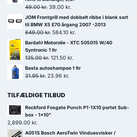
var:
er:
Den
Den
49.00
kr.
39.00
kr.
499.00 kr..
449.10 kr..
oprindelige
aktuelle
JOM Frontgrill med dobbelt ribbe i blank sort
pris
pris
til BMW X5 E70 årgang 2007 -2013
var:
er:
Den
Den
649.00
kr.
584.10
kr.
49.00 kr..
39.00 kr..
oprindelige
aktuelle
Bardahl Motorolie - XTC 505015 W/40
pris
pris
Syntronic 1 ltr
var:
er:
Den
Den
135.00
kr.
121.50
kr.
649.00 kr..
584.10 kr..
oprindelige
aktuelle
Basta autoshampoo 1 ltr
pris
pris
Den
Den
31.95
kr.
23.96
kr.
var:
er:
oprindelige
aktuelle
135.00 kr..
121.50 kr..
pris
pris
TILFÆLDIGE TILBUD
var:
er:
Rockford Fosgate Punch P1-1X10 portet Sub-
31.95 kr..
23.96 kr..
box - 1x10"
2,899.00
kr.
A051S Bosch AeroTwin Vinduesvisker /