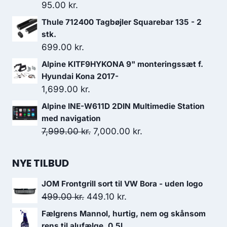
95.00
kr.
Thule 712400 Tagbøjler Squarebar 135 - 2
stk.
699.00
kr.
Alpine KITF9HYKONA 9" monteringssæt f.
Hyundai Kona 2017-
1,699.00
kr.
Alpine INE-W611D 2DIN Multimedie Station
med navigation
Den
Den
7,999.00
kr.
7,000.00
kr.
oprindelige
aktuelle
pris
pris
NYE TILBUD
var:
er:
JOM Frontgrill sort til VW Bora - uden logo
7,999.00 kr..
7,000.00 kr..
Den
Den
499.00
kr.
449.10
kr.
oprindelige
aktuelle
Fælgrens Mannol, hurtig, nem og skånsom
pris
pris
rens til alufælge, 0,5l