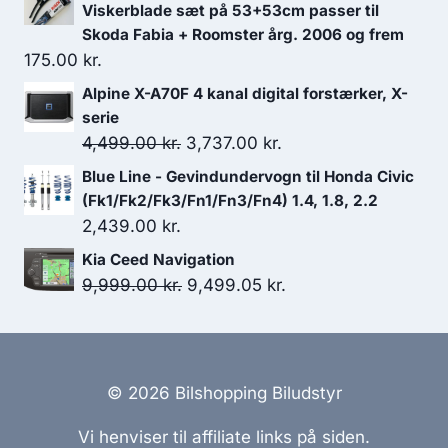
Viskerblade sæt på 53+53cm passer til
Skoda Fabia + Roomster årg. 2006 og frem
175.00
kr.
Alpine X-A70F 4 kanal digital forstærker, X-
serie
Den
Den
4,499.00
kr.
3,737.00
kr.
oprindelige
aktuelle
Blue Line - Gevindundervogn til Honda Civic
pris
pris
(Fk1/Fk2/Fk3/Fn1/Fn3/Fn4) 1.4, 1.8, 2.2
var:
er:
2,439.00
kr.
4,499.00 kr..
3,737.00 kr..
Kia Ceed Navigation
Den
Den
9,999.00
kr.
9,499.05
kr.
oprindelige
aktuelle
pris
pris
var:
er:
9,999.00 kr..
9,499.05 kr..
© 2026 Bilshopping Biludstyr
Vi henviser til affiliate links på siden.