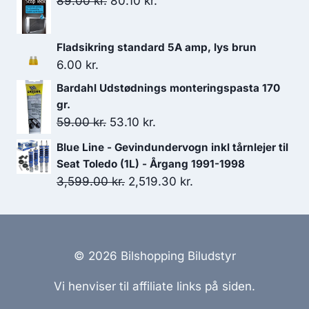
Den
Den
89.00
kr.
80.10
kr.
oprindelige
aktuelle
pris
pris
Fladsikring standard 5A amp, lys brun
var:
er:
6.00
kr.
89.00 kr..
80.10 kr..
Bardahl Udstødnings monteringspasta 170
gr.
Den
Den
59.00
kr.
53.10
kr.
oprindelige
aktuelle
Blue Line - Gevindundervogn inkl tårnlejer til
pris
pris
Seat Toledo (1L) - Årgang 1991-1998
var:
er:
Den
Den
3,599.00
kr.
2,519.30
kr.
59.00 kr..
53.10 kr..
oprindelige
aktuelle
pris
pris
var:
er:
3,599.00 kr..
2,519.30 kr..
© 2026 Bilshopping Biludstyr
Vi henviser til affiliate links på siden.