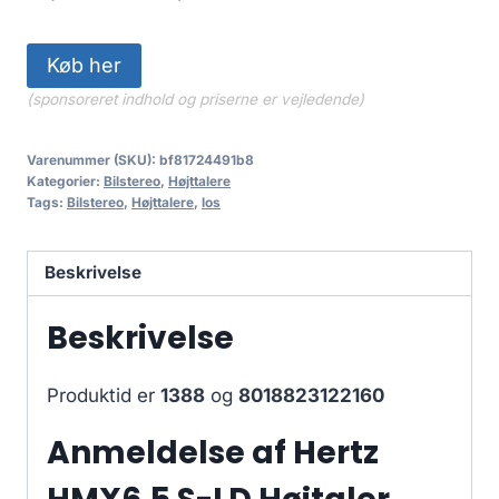
Køb her
(sponsoreret indhold og priserne er vejledende)
Varenummer (SKU):
bf81724491b8
Kategorier:
Bilstereo
,
Højttalere
Tags:
Bilstereo
,
Højttalere
,
los
Beskrivelse
Beskrivelse
Produktid er
1388
og
8018823122160
Anmeldelse af Hertz