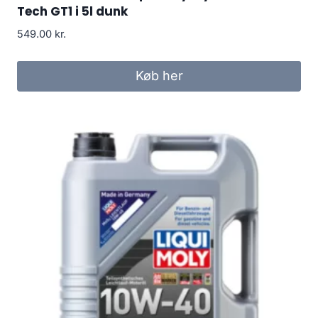
Tech GT1 i 5l dunk
549.00
kr.
Køb her