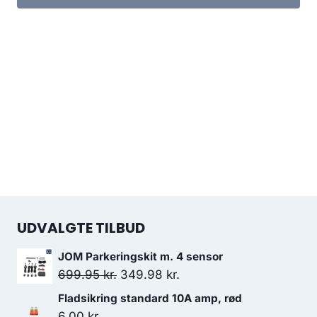
UDVALGTE TILBUD
JOM Parkeringskit m. 4 sensor
Den
Den
699.95
kr.
349.98
kr.
oprindelige
aktuelle
Fladsikring standard 10A amp, rød
pris
pris
6.00
kr.