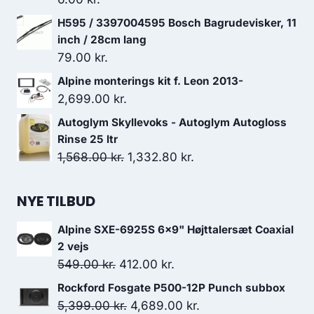
var:
er:
H595 / 3397004595 Bosch Bagrudevisker, 11
699.95 kr..
349.98 kr..
inch / 28cm lang
79.00
kr.
Alpine monterings kit f. Leon 2013-
2,699.00
kr.
Autoglym Skyllevoks - Autoglym Autogloss
Rinse 25 ltr
Den
Den
1,568.00
kr.
1,332.80
kr.
oprindelige
aktuelle
pris
pris
NYE TILBUD
var:
er:
Alpine SXE-6925S 6x9" Højttalersæt Coaxial
1,568.00 kr..
1,332.80 kr..
2 vejs
Den
Den
549.00
kr.
412.00
kr.
oprindelige
aktuelle
Rockford Fosgate P500-12P Punch subbox
pris
pris
Den
Den
5,399.00
kr.
4,689.00
kr.