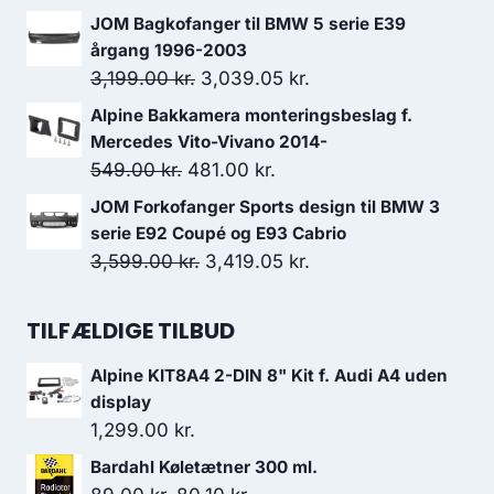
var:
er:
oprindelige
aktuelle
JOM Bagkofanger til BMW 5 serie E39
549.00 kr..
412.00 kr..
pris
pris
årgang 1996-2003
var:
er:
Den
Den
3,199.00
kr.
3,039.05
kr.
5,399.00 kr..
4,689.00 kr..
oprindelige
aktuelle
Alpine Bakkamera monteringsbeslag f.
pris
pris
Mercedes Vito-Vivano 2014-
var:
er:
Den
Den
549.00
kr.
481.00
kr.
3,199.00 kr..
3,039.05 kr..
oprindelige
aktuelle
JOM Forkofanger Sports design til BMW 3
pris
pris
serie E92 Coupé og E93 Cabrio
var:
er:
Den
Den
3,599.00
kr.
3,419.05
kr.
549.00 kr..
481.00 kr..
oprindelige
aktuelle
pris
pris
TILFÆLDIGE TILBUD
var:
er:
Alpine KIT8A4 2-DIN 8" Kit f. Audi A4 uden
3,599.00 kr..
3,419.05 kr..
display
1,299.00
kr.
Bardahl Køletætner 300 ml.