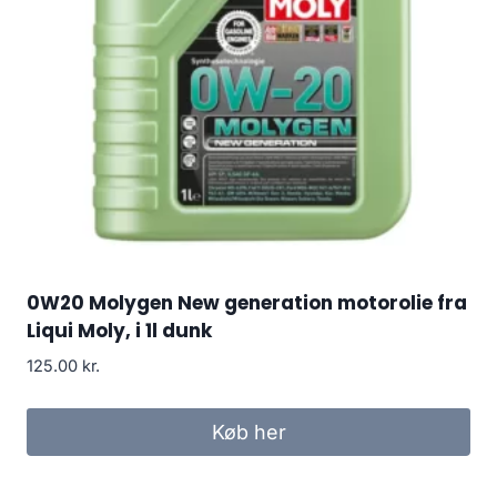
0W20 Molygen New generation motorolie fra
Liqui Moly, i 1l dunk
125.00
kr.
Køb her