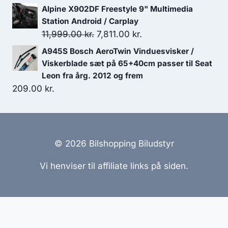
oprindelige
aktuelle
Alpine X902DF Freestyle 9" Multimedia
pris
pris
Station Android / Carplay
var:
er:
Den
Den
11,999.00
kr.
7,811.00
kr.
12,999.00 kr..
11,375.00 kr..
oprindelige
aktuelle
A945S Bosch AeroTwin Vinduesvisker /
pris
pris
Viskerblade sæt på 65+40cm passer til Seat
var:
er:
Leon fra årg. 2012 og frem
209.00
kr.
11,999.00 kr..
7,811.00 kr..
© 2026 Bilshopping Biludstyr
Vi henviser til affiliate links på siden.
Hjemmesider Til Salg
|
Hjemmeside Udvikling
|
Online
Tilbud