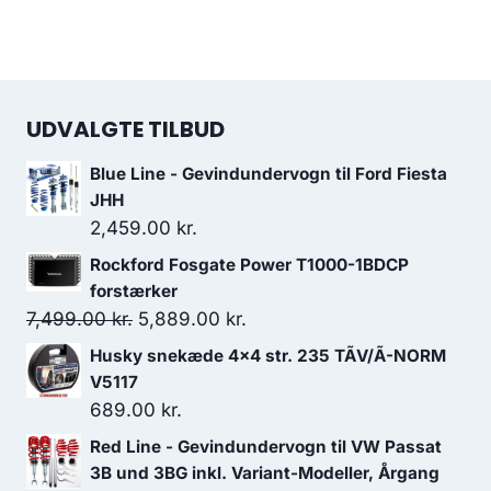
UDVALGTE TILBUD
Blue Line - Gevindundervogn til Ford Fiesta
JHH
2,459.00
kr.
Rockford Fosgate Power T1000-1BDCP
forstærker
Den
Den
7,499.00
kr.
5,889.00
kr.
oprindelige
aktuelle
Husky snekæde 4x4 str. 235 TÃV/Ã-NORM
pris
pris
V5117
var:
er:
689.00
kr.
7,499.00 kr..
5,889.00 kr..
Red Line - Gevindundervogn til VW Passat
3B und 3BG inkl. Variant-Modeller, Årgang