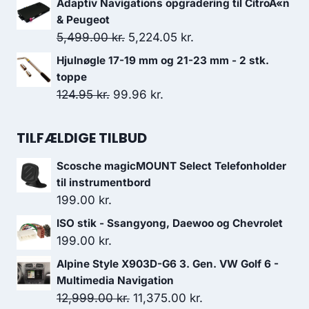
Adaptiv Navigations opgradering til CitroÃ«n
pris
pris
& Peugeot
var:
er:
Den
Den
5,499.00
kr.
5,224.05
kr.
79.00 kr..
63.20 kr..
oprindelige
aktuelle
Hjulnøgle 17-19 mm og 21-23 mm - 2 stk.
pris
pris
toppe
var:
er:
Den
Den
124.95
kr.
99.96
kr.
5,499.00 kr..
5,224.05 kr..
oprindelige
aktuelle
pris
pris
TILFÆLDIGE TILBUD
var:
er:
Scosche magicMOUNT Select Telefonholder
124.95 kr..
99.96 kr..
til instrumentbord
199.00
kr.
ISO stik - Ssangyong, Daewoo og Chevrolet
199.00
kr.
Alpine Style X903D-G6 3. Gen. VW Golf 6 -
Multimedia Navigation
Den
Den
12,999.00
kr.
11,375.00
kr.