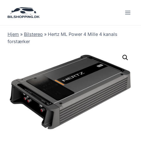
Fortsæt
til
indhold
Hjem
»
Bilstereo
»
Hertz ML Power 4 Mille 4 kanals
forstærker