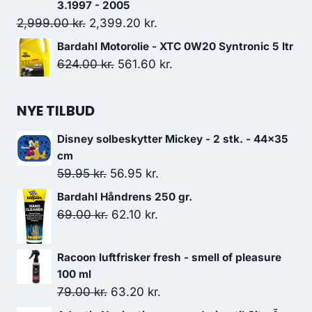
3.1997 - 2005
Den
Den
2,999.00
kr.
2,399.20
kr.
oprindelige
aktuelle
Bardahl Motorolie - XTC 0W20 Syntronic 5 ltr
pris
pris
Den
Den
624.00
kr.
561.60
kr.
var:
er:
oprindelige
aktuelle
2,999.00 kr..
2,399.20 kr..
pris
pris
NYE TILBUD
var:
er:
624.00 kr..
561.60 kr..
Disney solbeskytter Mickey - 2 stk. - 44x35
cm
Den
Den
59.95
kr.
56.95
kr.
oprindelige
aktuelle
Bardahl Håndrens 250 gr.
pris
pris
Den
Den
69.00
kr.
62.10
kr.
var:
er:
oprindelige
aktuelle
59.95 kr..
56.95 kr..
pris
pris
Racoon luftfrisker fresh - smell of pleasure
var:
er:
100 ml
69.00 kr..
62.10 kr..
Den
Den
79.00
kr.
63.20
kr.
oprindelige
aktuelle