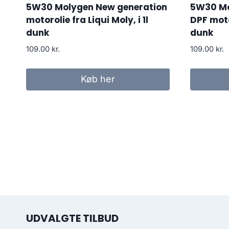
5W30 Molygen New generation
5W30 Mo
motorolie fra Liqui Moly, i 1l
DPF motor
dunk
dunk
109.00
kr.
109.00
kr.
Køb her
UDVALGTE TILBUD