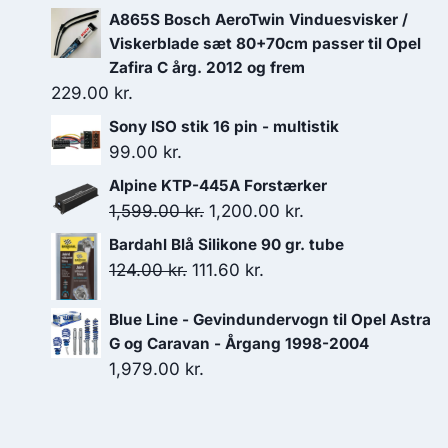
A865S Bosch AeroTwin Vinduesvisker /
Viskerblade sæt 80+70cm passer til Opel
Zafira C årg. 2012 og frem
229.00
kr.
Sony ISO stik 16 pin - multistik
99.00
kr.
Alpine KTP-445A Forstærker
Den
Den
1,599.00
kr.
1,200.00
kr.
oprindelige
aktuelle
Bardahl Blå Silikone 90 gr. tube
pris
pris
Den
Den
124.00
kr.
111.60
kr.
var:
er:
oprindelige
aktuelle
1,599.00 kr..
1,200.00 kr..
Blue Line - Gevindundervogn til Opel Astra
pris
pris
G og Caravan - Årgang 1998-2004
var:
er:
1,979.00
kr.
124.00 kr..
111.60 kr..