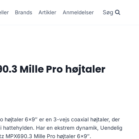
Søg
ller
Brands
Artikler
Anmeldelser
.3 Mille Pro højtaler
 højtaler 6×9″ er en 3-vejs coaxial højtaler, der
g i hattehylden. Har en ekstrem dynamik, Uendelig
tz MPX690.3 Mille Pro højtaler 6×9″.