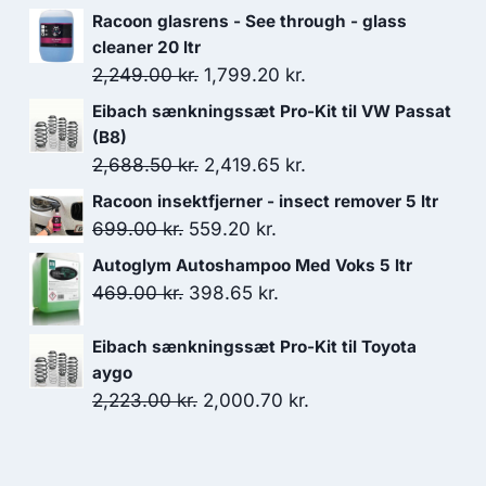
Racoon glasrens - See through - glass
cleaner 20 ltr
Den
Den
2,249.00
kr.
1,799.20
kr.
oprindelige
aktuelle
Eibach sænkningssæt Pro-Kit til VW Passat
pris
pris
(B8)
var:
er:
Den
Den
2,688.50
kr.
2,419.65
kr.
2,249.00 kr..
1,799.20 kr..
oprindelige
aktuelle
Racoon insektfjerner - insect remover 5 ltr
pris
pris
Den
Den
699.00
kr.
559.20
kr.
var:
er:
oprindelige
aktuelle
Autoglym Autoshampoo Med Voks 5 ltr
2,688.50 kr..
2,419.65 kr..
pris
pris
Den
Den
469.00
kr.
398.65
kr.
var:
er:
oprindelige
aktuelle
699.00 kr..
559.20 kr..
Eibach sænkningssæt Pro-Kit til Toyota
pris
pris
aygo
var:
er:
Den
Den
2,223.00
kr.
2,000.70
kr.
469.00 kr..
398.65 kr..
oprindelige
aktuelle
pris
pris