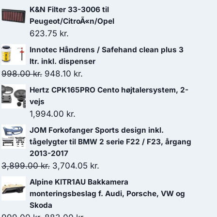
K&N Filter 33-3006 til
Peugeot/CitroÃ«n/Opel
623.75
kr.
Innotec Håndrens / Safehand clean plus 3
ltr. inkl. dispenser
Den
Den
998.00
kr.
948.10
kr.
oprindelige
aktuelle
Hertz CPK165PRO Cento højtalersystem, 2-
pris
pris
vejs
var:
er:
1,994.00
kr.
998.00 kr..
948.10 kr..
JOM Forkofanger Sports design inkl.
tågelygter til BMW 2 serie F22 / F23, årgang
2013-2017
Den
Den
3,899.00
kr.
3,704.05
kr.
oprindelige
aktuelle
Alpine KITR1AU Bakkamera
pris
pris
monteringsbeslag f. Audi, Porsche, VW og
var:
er:
Skoda