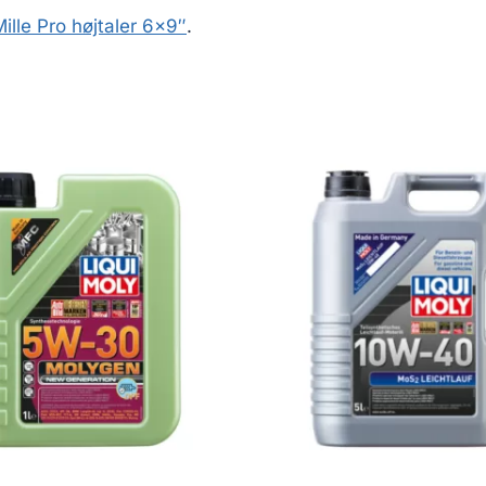
lle Pro højtaler 6×9″
.