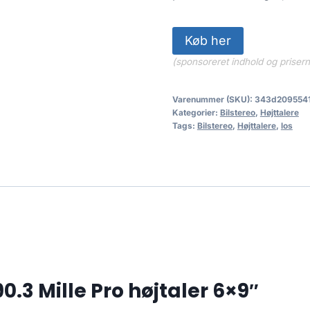
Køb her
(sponsoreret indhold og priser
Varenummer (SKU):
343d209554
Kategorier:
Bilstereo
,
Højttalere
Tags:
Bilstereo
,
Højttalere
,
los
.3 Mille Pro højtaler 6×9″