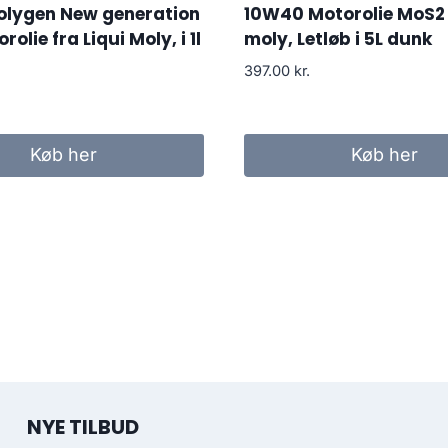
lygen New generation
10W40 Motorolie MoS2 
olie fra Liqui Moly, i 1l
moly, Letløb i 5L dunk
397.00
kr.
Køb her
Køb her
NYE TILBUD