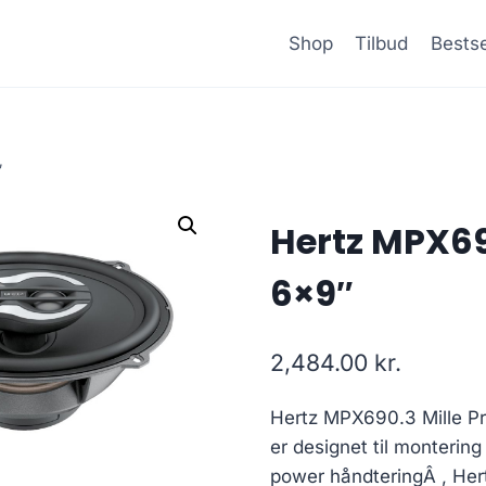
Shop
Tilbud
Bestse
″
Hertz MPX690
6×9″
2,484.00
kr.
Hertz MPX690.3 Mille Pro
er designet til monterin
power håndteringÂ , Her