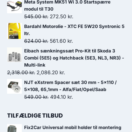
Meta System MK51 Wi 3.0 Startspærre
pris
pris
modul til T30
var:
er:
Den
Den
545.00
kr.
272.50
kr.
399.00 kr..
359.10 kr..
oprindelige
aktuelle
Bardahl Motorolie - XTC FE 5W20 Syntronic 5
pris
pris
ltr.
var:
er:
Den
Den
624.00
kr.
561.60
kr.
545.00 kr..
272.50 kr..
oprindelige
aktuelle
Eibach sænkningssæt Pro-Kit til Skoda 3
pris
pris
Combi (5E5) og Hatchback (5E3, NL3, NR3) -
var:
er:
Multi-link
Den
Den
2,318.00
kr.
2,086.20
624.00 kr..
kr.
561.60 kr..
oprindelige
aktuelle
NJT eXstrem Spacer sæt 30 mm - 5x110 /
pris
pris
5x108, 65,1mm - Alfa/Fiat/Opel/Saab
var:
er:
Den
Den
549.00
kr.
494.10
kr.
2,318.00 kr..
2,086.20 kr..
oprindelige
aktuelle
pris
pris
TILFÆLDIGE TILBUD
var:
er:
Fix2Car Universal mobil holder til montering
549.00 kr..
494.10 kr..