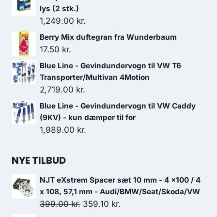
lys (2 stk.)
1,249.00
kr.
Berry Mix duftegran fra Wunderbaum
17.50
kr.
Blue Line - Gevindundervogn til VW T6
Transporter/Multivan 4Motion
2,719.00
kr.
Blue Line - Gevindundervogn til VW Caddy
(9KV) - kun dæmper til for
1,989.00
kr.
NYE TILBUD
NJT eXstrem Spacer sæt 10 mm - 4 x100 / 4
x 108, 57,1 mm - Audi/BMW/Seat/Skoda/VW
Den
Den
399.00
kr.
359.10
kr.
oprindelige
aktuelle