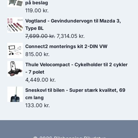
på beslag
119.00
kr.
Vogtland - Gevindundervogn til Mazda 3,
Type BL
Den
Den
7,699.00
kr.
7,314.05
kr.
oprindelige
aktuelle
Connect2 monterings kit 2-DIN VW
pris
pris
815.00
kr.
var:
er:
Thule Velocompact - Cykelholder til 2 cykler
7,699.00 kr..
7,314.05 kr..
- 7 polet
4,449.00
kr.
Sneskovl til bilen - Super stærk kvalitet, 69
cm lang
133.00
kr.