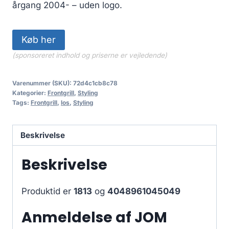
599.00 kr..
539.10 kr..
årgang 2004- – uden logo.
Køb her
(sponsoreret indhold og priserne er vejledende)
Varenummer (SKU):
72d4c1cb8c78
Kategorier:
Frontgrill
,
Styling
Tags:
Frontgrill
,
los
,
Styling
Beskrivelse
Beskrivelse
Produktid er
1813
og
4048961045049
Anmeldelse af JOM