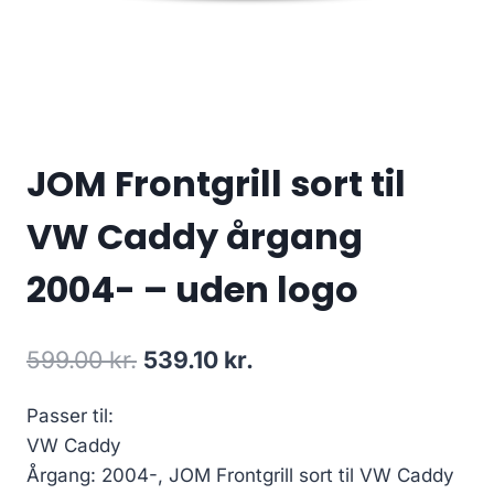
JOM Frontgrill sort til
VW Caddy årgang
2004- – uden logo
Den
Den
599.00
kr.
539.10
kr.
oprindelige
aktuelle
Passer til:
pris
pris
VW Caddy
var:
er:
Årgang: 2004-, JOM Frontgrill sort til VW Caddy