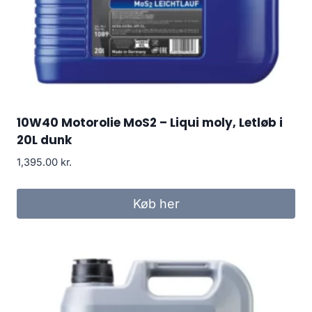
10W40 Motorolie MoS2 – Liqui moly, Letløb i
20L dunk
1,395.00
kr.
Køb her