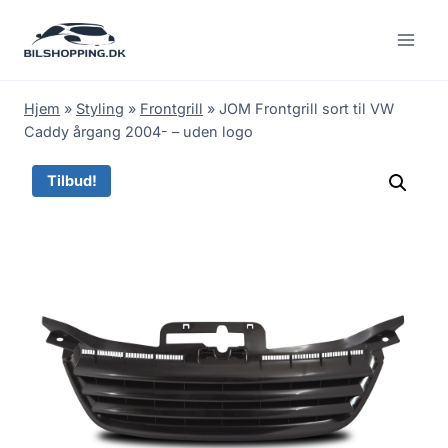
Fortsæt
til
indhold
Hjem
»
Styling
»
Frontgrill
»
JOM Frontgrill sort til VW
Caddy årgang 2004- – uden logo
Tilbud!