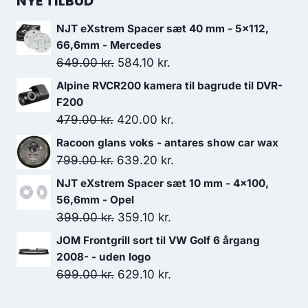
NYE TILBUD
NJT eXstrem Spacer sæt 40 mm - 5x112,
66,6mm - Mercedes
Den
Den
649.00
kr.
584.10
kr.
oprindelige
aktuelle
Alpine RVCR200 kamera til bagrude til DVR-
pris
pris
F200
var:
er:
Den
Den
479.00
kr.
420.00
kr.
649.00 kr..
584.10 kr..
oprindelige
aktuelle
Racoon glans voks - antares show car wax
pris
pris
Den
Den
799.00
kr.
639.20
kr.
var:
er:
oprindelige
aktuelle
NJT eXstrem Spacer sæt 10 mm - 4x100,
479.00 kr..
420.00 kr..
pris
pris
56,6mm - Opel
var:
er:
Den
Den
399.00
kr.
359.10
kr.
799.00 kr..
639.20 kr..
oprindelige
aktuelle
JOM Frontgrill sort til VW Golf 6 årgang
pris
pris
2008- - uden logo
var:
er:
Den
Den
699.00
kr.
629.10
kr.
399.00 kr..
359.10 kr..
oprindelige
aktuelle