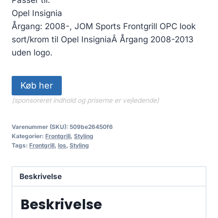
pris
pris
Opel Insignia
var:
er:
Årgang: 2008-, JOM Sports Frontgrill OPC look
1,499.00 kr..
1,349.10 kr..
sort/krom til Opel InsigniaÂ Årgang 2008-2013
uden logo.
Køb her
(sponsoreret indhold og priserne er vejledende)
Varenummer (SKU):
509be26450f6
Kategorier:
Frontgrill
,
Styling
Tags:
Frontgrill
,
los
,
Styling
Beskrivelse
Beskrivelse