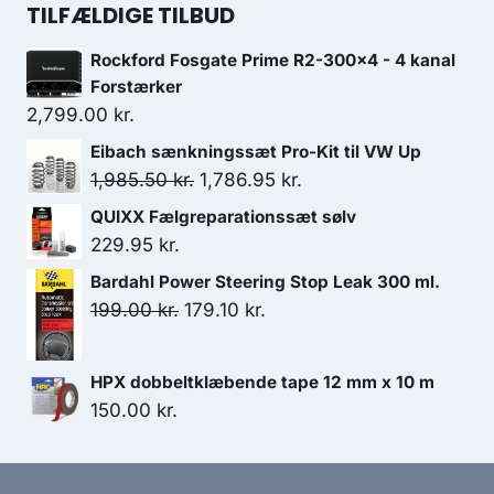
pris
pris
TILFÆLDIGE TILBUD
var:
er:
Rockford Fosgate Prime R2-300x4 - 4 kanal
699.00 kr..
629.10 kr..
Forstærker
2,799.00
kr.
Eibach sænkningssæt Pro-Kit til VW Up
Den
Den
1,985.50
kr.
1,786.95
kr.
oprindelige
aktuelle
QUIXX Fælgreparationssæt sølv
pris
pris
229.95
kr.
var:
er:
Bardahl Power Steering Stop Leak 300 ml.
1,985.50 kr..
1,786.95 kr..
Den
Den
199.00
kr.
179.10
kr.
oprindelige
aktuelle
pris
pris
HPX dobbeltklæbende tape 12 mm x 10 m
var:
er:
150.00
kr.
199.00 kr..
179.10 kr..