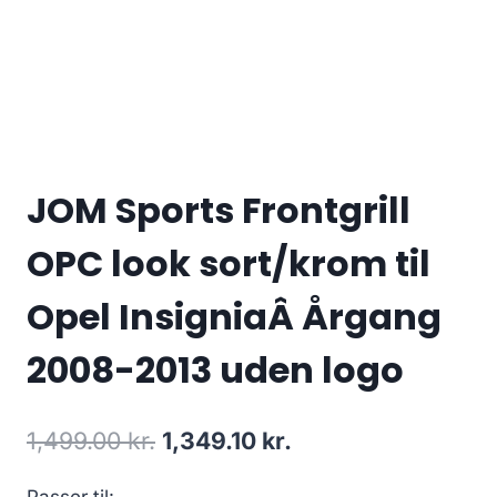
JOM Sports Frontgrill
OPC look sort/krom til
Opel InsigniaÂ Årgang
2008-2013 uden logo
Den
Den
1,499.00
kr.
1,349.10
kr.
oprindelige
aktuelle
Passer til: