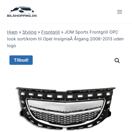
Fortsæt
til
indhold
Hjem
»
Styling
»
Frontgrill
»
JOM Sports Frontgrill OPC
look sort/krom til Opel InsigniaÂ Årgang 2008-2013 uden
logo
Tilbud!