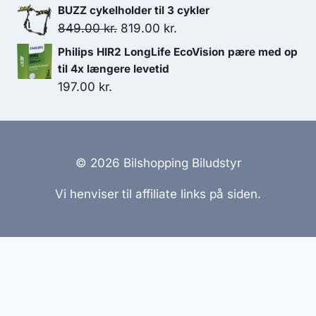
BUZZ cykelholder til 3 cykler
Den
Den
849.00
kr.
819.00
kr.
oprindelige
aktuelle
Philips HIR2 LongLife EcoVision pære med op
pris
pris
til 4x længere levetid
var:
er:
197.00
kr.
849.00 kr..
819.00 kr..
© 2026 Bilshopping Biludstyr
Vi henviser til affiliate links på siden.
Hjemmesider Til Salg
|
Hjemmeside Udvikling
|
Online
Tilbud
Denne side kan være skabt med AI! Indholdet er