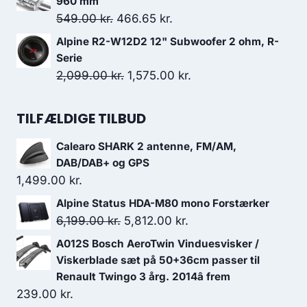
960 mm
var:
er:
Den
Den
549.00
kr.
466.65
kr.
5,999.00 kr..
5,699.05 kr..
oprindelige
aktuelle
Alpine R2-W12D2 12" Subwoofer 2 ohm, R-
pris
pris
Serie
var:
er:
Den
Den
2,099.00
kr.
1,575.00
kr.
549.00 kr..
466.65 kr..
oprindelige
aktuelle
pris
pris
TILFÆLDIGE TILBUD
var:
er:
Calearo SHARK 2 antenne, FM/AM,
2,099.00 kr..
1,575.00 kr..
DAB/DAB+ og GPS
1,499.00
kr.
Alpine Status HDA-M80 mono Forstærker
Den
Den
6,199.00
kr.
5,812.00
kr.
oprindelige
aktuelle
A012S Bosch AeroTwin Vinduesvisker /
pris
pris
Viskerblade sæt på 50+36cm passer til
var:
er:
Renault Twingo 3 årg. 2014â frem
239.00
kr.
6,199.00 kr..
5,812.00 kr..