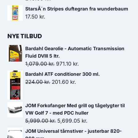
StarsÂ´n Stripes duftegran fra wunderbaum
17.50
kr.
NYE TILBUD
Bardahl Gearolie - Automatic Transmission
Fluid DVIII 5 ltr.
Den
Den
1,079.00
kr.
971.10
kr.
oprindelige
aktuelle
Bardahl ATF conditioner 300 ml.
pris
pris
Den
Den
224.00
kr.
201.60
kr.
var:
er:
oprindelige
aktuelle
1,079.00 kr..
971.10 kr..
pris
pris
JOM Forkofanger Med grill og tågelygter til
var:
er:
VW Golf 7 - med PDC huller
224.00 kr..
201.60 kr..
Den
Den
5,999.00
kr.
5,699.05
kr.
oprindelige
aktuelle
JOM Universal tårnstiver - justerbar 820-
pris
pris