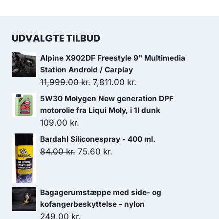
UDVALGTE TILBUD
Alpine X902DF Freestyle 9" Multimedia
Station Android / Carplay
Den
Den
11,999.00
kr.
7,811.00
kr.
oprindelige
aktuelle
5W30 Molygen New generation DPF
pris
pris
motorolie fra Liqui Moly, i 1l dunk
var:
er:
109.00
kr.
11,999.00 kr..
7,811.00 kr..
Bardahl Siliconespray - 400 ml.
Den
Den
84.00
kr.
75.60
kr.
oprindelige
aktuelle
pris
pris
var:
er:
Bagagerumstæppe med side- og
84.00 kr..
75.60 kr..
kofangerbeskyttelse - nylon
249.00
kr.