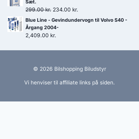
Sæt.
Den
Den
299.00
kr.
234.00
kr.
oprindelige
aktuelle
Blue Line - Gevindundervogn til Volvo S40 -
pris
pris
Årgang 2004-
var:
er:
2,409.00
kr.
299.00 kr..
234.00 kr..
© 2026 Bilshopping Biludstyr
Vi henviser til affiliate links på siden.
Hjemmesider Til Salg
|
Hjemmeside Udvikling
|
Online
Tilbud
Denne side kan være skabt med AI! Indholdet er