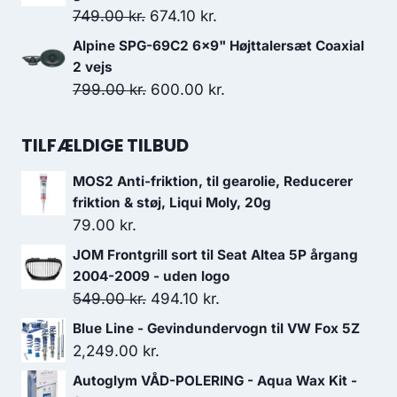
var:
er:
Den
Den
749.00
kr.
674.10
kr.
7,899.00 kr..
6,989.00 kr..
oprindelige
aktuelle
Alpine SPG-69C2 6x9" Højttalersæt Coaxial
pris
pris
2 vejs
var:
er:
Den
Den
799.00
kr.
600.00
kr.
749.00 kr..
674.10 kr..
oprindelige
aktuelle
pris
pris
TILFÆLDIGE TILBUD
var:
er:
MOS2 Anti-friktion, til gearolie, Reducerer
799.00 kr..
600.00 kr..
friktion & støj, Liqui Moly, 20g
79.00
kr.
JOM Frontgrill sort til Seat Altea 5P årgang
2004-2009 - uden logo
Den
Den
549.00
kr.
494.10
kr.
oprindelige
aktuelle
Blue Line - Gevindundervogn til VW Fox 5Z
pris
pris
2,249.00
kr.
var:
er:
Autoglym VÅD-POLERING - Aqua Wax Kit -
549.00 kr..
494.10 kr..