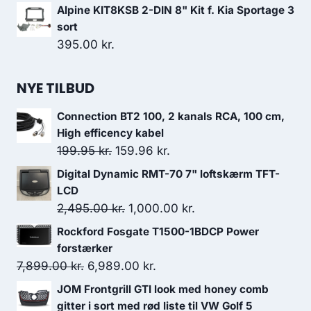
oprindelige
aktuelle
Alpine KIT8KSB 2-DIN 8" Kit f. Kia Sportage 3
pris
pris
sort
var:
er:
395.00
kr.
49.95 kr..
47.45 kr..
NYE TILBUD
Connection BT2 100, 2 kanals RCA, 100 cm,
High efficency kabel
Den
Den
199.95
kr.
159.96
kr.
oprindelige
aktuelle
Digital Dynamic RMT-70 7" loftskærm TFT-
pris
pris
LCD
var:
er:
Den
Den
2,495.00
kr.
1,000.00
kr.
199.95 kr..
159.96 kr..
oprindelige
aktuelle
Rockford Fosgate T1500-1BDCP Power
pris
pris
forstærker
var:
er:
Den
Den
7,899.00
kr.
6,989.00
kr.
2,495.00 kr..
1,000.00 kr..
oprindelige
aktuelle
JOM Frontgrill GTI look med honey comb
pris
pris
gitter i sort med rød liste til VW Golf 5