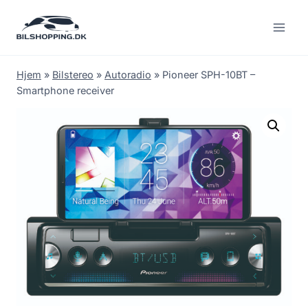
Fortsæt
til
indhold
Hjem
»
Bilstereo
»
Autoradio
»
Pioneer SPH-10BT –
Smartphone receiver