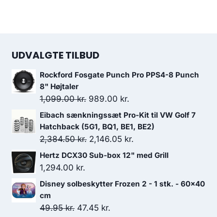
UDVALGTE TILBUD
Rockford Fosgate Punch Pro PPS4-8 Punch
8" Højtaler
Den
Den
1,099.00
kr.
989.00
kr.
oprindelige
aktuelle
Eibach sænkningssæt Pro-Kit til VW Golf 7
pris
pris
Hatchback (5G1, BQ1, BE1, BE2)
var:
er:
Den
Den
2,384.50
kr.
2,146.05
kr.
1,099.00 kr..
989.00 kr..
oprindelige
aktuelle
Hertz DCX30 Sub-box 12" med Grill
pris
pris
1,294.00
kr.
var:
er:
Disney solbeskytter Frozen 2 - 1 stk. - 60x40
2,384.50 kr..
2,146.05 kr..
cm
Den
Den
49.95
kr.
47.45
kr.