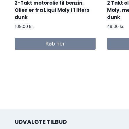
2-Takt motorolie til benzin,
2 Takt ol
Olien er fra Liqui Moly i 1 liters
Moly, m
dunk
dunk
109.00
kr.
49.00
kr.
Køb her
UDVALGTE TILBUD