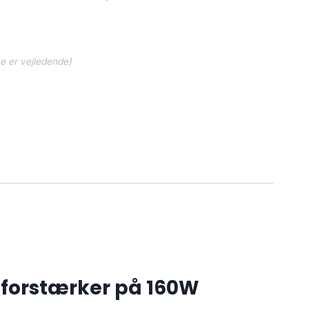
 kr..
1,699.15 kr..
ne er vejledende)
 forstærker på 160W