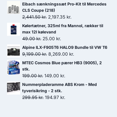
Eibach sænkningssæt Pro-Kit til Mercedes
CLS Coupe (218)
Den
Den
2,441.50
kr.
2,197.35
kr.
oprindelige
aktuelle
Kølertætner, 325ml fra Mannol, rækker til
pris
pris
max 12l kølevand
var:
er:
Den
Den
49.00
kr.
25.00
kr.
2,441.50 kr..
2,197.35 kr..
oprindelige
aktuelle
Alpine ILX-F905T6 HALO9 Bundle til VW T6
pris
pris
Den
Den
9,199.00
kr.
8,269.00
kr.
var:
er:
oprindelige
aktuelle
MTEC Cosmos Blue pærer HB3 (9005), 2
49.00 kr..
25.00 kr..
pris
pris
stk.
var:
er:
Den
Den
199.00
kr.
149.00
kr.
9,199.00 kr..
8,269.00 kr..
oprindelige
aktuelle
Nummerpladeramme ABS Krom - Med
pris
pris
tyverisikring - 2 stk.
var:
er:
Den
Den
299.95
kr.
194.97
kr.
199.00 kr..
149.00 kr..
oprindelige
aktuelle
pris
pris