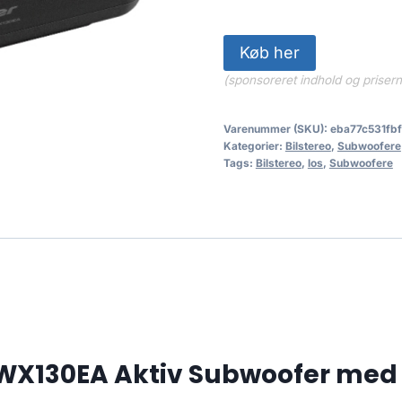
1,999.00
Køb her
(sponsoreret indhold og priser
Varenummer (SKU):
eba77c531fbf
Kategorier:
Bilstereo
,
Subwoofere
Tags:
Bilstereo
,
los
,
Subwoofere
-WX130EA Aktiv Subwoofer med