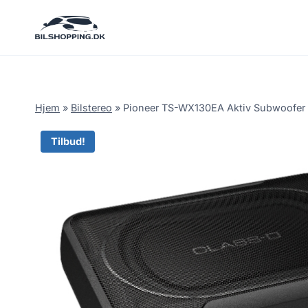
Fortsæt
til
indhold
Hjem
»
Bilstereo
»
Pioneer TS-WX130EA Aktiv Subwoofer 
Tilbud!