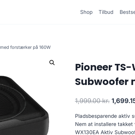
Shop
Tilbud
Bestse
med forstærker på 160W
Pioneer TS-
Subwoofer 
Den
1,999.00
kr.
1,699.1
oprinde
Pladsbesparende aktiv s
pris
Nem at installere takke
var:
WX130EA Aktiv Subwoof