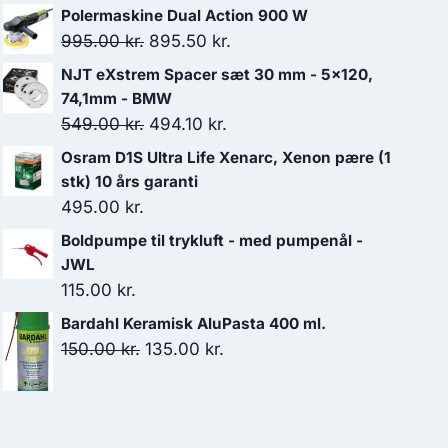
Polermaskine Dual Action 900 W
Den
Den
995.00
kr.
895.50
kr.
oprindelige
aktuelle
NJT eXstrem Spacer sæt 30 mm - 5x120,
pris
pris
74,1mm - BMW
var:
er:
Den
Den
549.00
kr.
494.10
kr.
995.00 kr..
895.50 kr..
oprindelige
aktuelle
Osram D1S Ultra Life Xenarc, Xenon pære (1
pris
pris
stk) 10 års garanti
var:
er:
495.00
kr.
549.00 kr..
494.10 kr..
Boldpumpe til trykluft - med pumpenål -
JWL
115.00
kr.
Bardahl Keramisk AluPasta 400 ml.
Den
Den
150.00
kr.
135.00
kr.
oprindelige
aktuelle
pris
pris
var:
er: