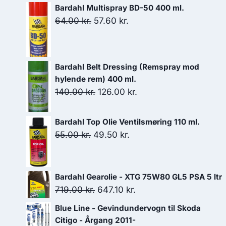
Bardahl Multispray BD-50 400 ml.
Den
Den
64.00
kr.
57.60
kr.
oprindelige
aktuelle
pris
pris
var:
er:
Bardahl Belt Dressing (Remspray mod
64.00 kr..
57.60 kr..
hylende rem) 400 ml.
Den
Den
140.00
kr.
126.00
kr.
oprindelige
aktuelle
pris
pris
Bardahl Top Olie Ventilsmøring 110 ml.
var:
er:
Den
Den
55.00
kr.
49.50
kr.
140.00 kr..
126.00 kr..
oprindelige
aktuelle
pris
pris
var:
er:
Bardahl Gearolie - XTG 75W80 GL5 PSA 5 ltr
55.00 kr..
49.50 kr..
Den
Den
719.00
kr.
647.10
kr.
oprindelige
aktuelle
Blue Line - Gevindundervogn til Skoda
pris
pris
Citigo - Årgang 2011-