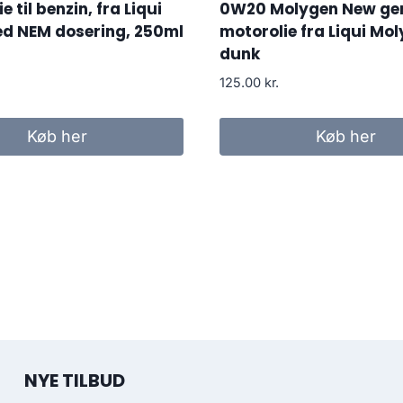
ie til benzin, fra Liqui
0W20 Molygen New ge
ed NEM dosering, 250ml
motorolie fra Liqui Moly,
dunk
125.00
kr.
Køb her
Køb her
NYE TILBUD