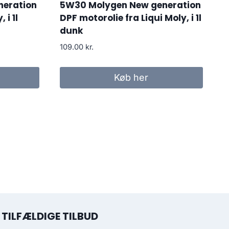
neration
5W30 Molygen New generation
 i 1l
DPF motorolie fra Liqui Moly, i 1l
dunk
109.00
kr.
Køb her
TILFÆLDIGE TILBUD