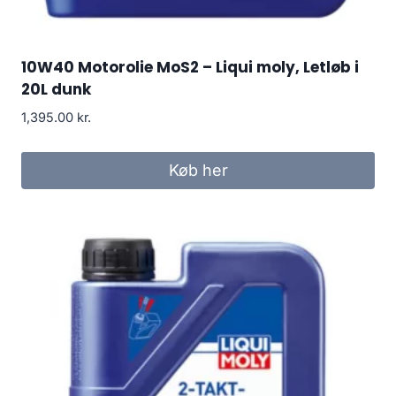
10W40 Motorolie MoS2 – Liqui moly, Letløb i
20L dunk
1,395.00
kr.
Køb her