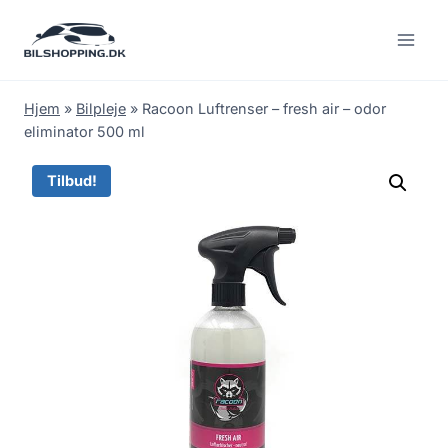
Fortsæt
til
indhold
Hjem
»
Bilpleje
»
Racoon Luftrenser – fresh air – odor
eliminator 500 ml
Tilbud!