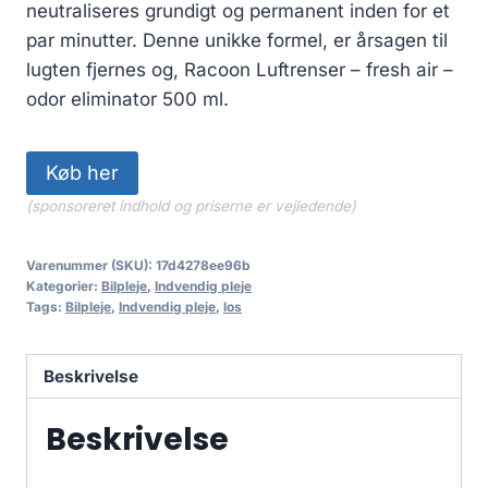
159.00 kr..
127.20 kr..
neutraliseres grundigt og permanent inden for et
par minutter. Denne unikke formel, er årsagen til
lugten fjernes og, Racoon Luftrenser – fresh air –
odor eliminator 500 ml.
Køb her
(sponsoreret indhold og priserne er vejledende)
Varenummer (SKU):
17d4278ee96b
Kategorier:
Bilpleje
,
Indvendig pleje
Tags:
Bilpleje
,
Indvendig pleje
,
los
Beskrivelse
Beskrivelse