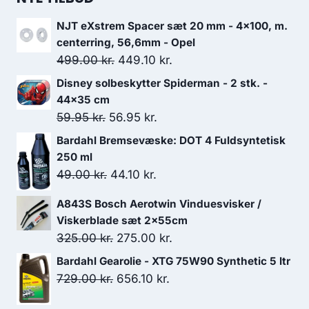
NJT eXstrem Spacer sæt 20 mm - 4x100, m.
centerring, 56,6mm - Opel
Den
Den
499.00
kr.
449.10
kr.
oprindelige
aktuelle
Disney solbeskytter Spiderman - 2 stk. -
pris
pris
44x35 cm
var:
er:
Den
Den
59.95
kr.
56.95
kr.
499.00 kr..
449.10 kr..
oprindelige
aktuelle
Bardahl Bremsevæske: DOT 4 Fuldsyntetisk
pris
pris
250 ml
var:
er:
Den
Den
49.00
kr.
44.10
kr.
59.95 kr..
56.95 kr..
oprindelige
aktuelle
A843S Bosch Aerotwin Vinduesvisker /
pris
pris
Viskerblade sæt 2x55cm
var:
er:
Den
Den
325.00
kr.
275.00
kr.
49.00 kr..
44.10 kr..
oprindelige
aktuelle
Bardahl Gearolie - XTG 75W90 Synthetic 5 ltr
pris
pris
Den
Den
729.00
kr.
656.10
kr.
var:
er:
oprindelige
aktuelle