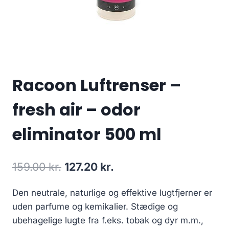
Racoon Luftrenser –
fresh air – odor
eliminator 500 ml
Den
Den
159.00
kr.
127.20
kr.
oprindelige
aktuelle
Den neutrale, naturlige og effektive lugtfjerner er
pris
pris
uden parfume og kemikalier. Stædige og
var:
er:
ubehagelige lugte fra f.eks. tobak og dyr m.m.,