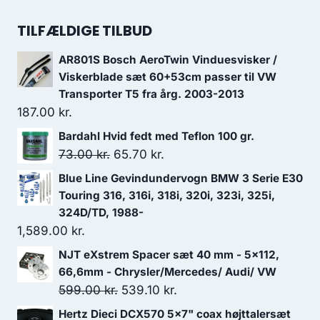
325.00 kr..
275.00 kr..
pris
pris
var:
er:
TILFÆLDIGE TILBUD
729.00 kr..
656.10 kr..
AR801S Bosch AeroTwin Vinduesvisker /
Viskerblade sæt 60+53cm passer til VW
Transporter T5 fra årg. 2003-2013
187.00
kr.
Bardahl Hvid fedt med Teflon 100 gr.
Den
Den
73.00
kr.
65.70
kr.
oprindelige
aktuelle
Blue Line Gevindundervogn BMW 3 Serie E30
pris
pris
Touring 316, 316i, 318i, 320i, 323i, 325i,
var:
er:
324D/TD, 1988-
1,589.00
kr.
73.00 kr..
65.70 kr..
NJT eXstrem Spacer sæt 40 mm - 5x112,
66,6mm - Chrysler/Mercedes/ Audi/ VW
Den
Den
599.00
kr.
539.10
kr.
oprindelige
aktuelle
Hertz Dieci DCX570 5x7" coax højttalersæt