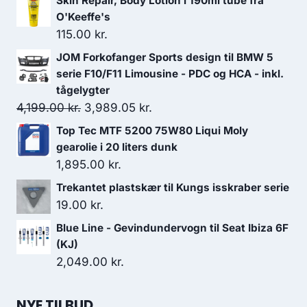
Skin Repair, Body Lotion i 190ml tube fra
O'Keeffe's
115.00
kr.
JOM Forkofanger Sports design til BMW 5
serie F10/F11 Limousine - PDC og HCA - inkl.
tågelygter
Den
Den
4,199.00
kr.
3,989.05
kr.
oprindelige
aktuelle
Top Tec MTF 5200 75W80 Liqui Moly
pris
pris
gearolie i 20 liters dunk
var:
er:
1,895.00
kr.
4,199.00 kr..
3,989.05 kr..
Trekantet plastskær til Kungs isskraber serie
19.00
kr.
Blue Line - Gevindundervogn til Seat Ibiza 6F
(KJ)
2,049.00
kr.
NYE TILBUD