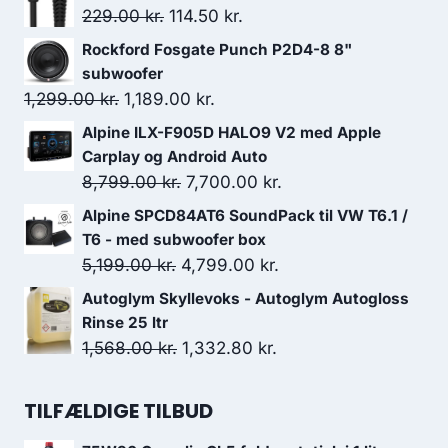
Den
Den
229.00
kr.
114.50
kr.
oprindelige
aktuelle
Rockford Fosgate Punch P2D4-8 8"
pris
pris
subwoofer
var:
er:
Den
Den
1,299.00
kr.
1,189.00
kr.
229.00 kr..
114.50 kr..
oprindelige
aktuelle
Alpine ILX-F905D HALO9 V2 med Apple
pris
pris
Carplay og Android Auto
var:
er:
Den
Den
8,799.00
kr.
7,700.00
kr.
1,299.00 kr..
1,189.00 kr..
oprindelige
aktuelle
Alpine SPCD84AT6 SoundPack til VW T6.1 /
pris
pris
T6 - med subwoofer box
var:
er:
Den
Den
5,199.00
kr.
4,799.00
kr.
8,799.00 kr..
7,700.00 kr..
oprindelige
aktuelle
Autoglym Skyllevoks - Autoglym Autogloss
pris
pris
Rinse 25 ltr
var:
er:
Den
Den
1,568.00
kr.
1,332.80
kr.
5,199.00 kr..
4,799.00 kr..
oprindelige
aktuelle
pris
pris
TILFÆLDIGE TILBUD
var:
er: