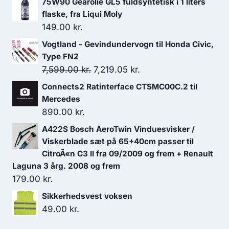
75W90 Gearolie GL5 fuldsyntetisk i 1 liters
1,568.00 kr..
1,332.80 kr..
flaske, fra Liqui Moly
149.00
kr.
Vogtland - Gevindundervogn til Honda Civic,
Type FN2
Den
Den
7,599.00
kr.
7,219.05
kr.
oprindelige
aktuelle
Connects2 Ratinterface CTSMC00C.2 til
pris
pris
Mercedes
var:
er:
890.00
kr.
7,599.00 kr..
7,219.05 kr..
A422S Bosch AeroTwin Vinduesvisker /
Viskerblade sæt på 65+40cm passer til
CitroÃ«n C3 II fra 09/2009 og frem + Renault
Laguna 3 årg. 2008 og frem
179.00
kr.
Sikkerhedsvest voksen
49.00
kr.