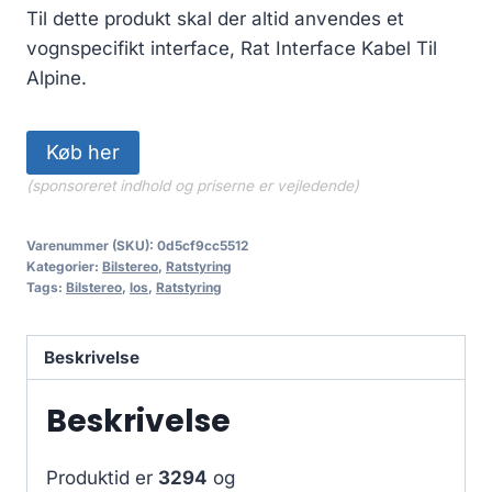
Til dette produkt skal der altid anvendes et
vognspecifikt interface, Rat Interface Kabel Til
Alpine.
Køb her
(sponsoreret indhold og priserne er vejledende)
Varenummer (SKU):
0d5cf9cc5512
Kategorier:
Bilstereo
,
Ratstyring
Tags:
Bilstereo
,
los
,
Ratstyring
Beskrivelse
Beskrivelse
Produktid er
3294
og