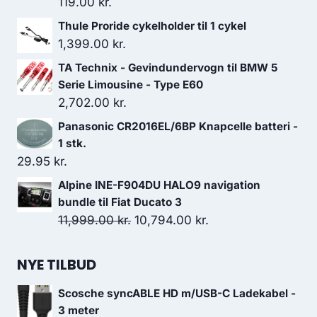
119.00
kr.
Thule Proride cykelholder til 1 cykel
1,399.00
kr.
TA Technix - Gevindundervogn til BMW 5
Serie Limousine - Type E60
2,702.00
kr.
Panasonic CR2016EL/6BP Knapcelle batteri -
1 stk.
29.95
kr.
Alpine INE-F904DU HALO9 navigation
bundle til Fiat Ducato 3
Den
Den
11,999.00
kr.
10,794.00
kr.
oprindelige
aktuelle
pris
pris
NYE TILBUD
var:
er:
Scosche syncABLE HD m/USB-C Ladekabel -
11,999.00 kr..
10,794.00 kr..
3 meter