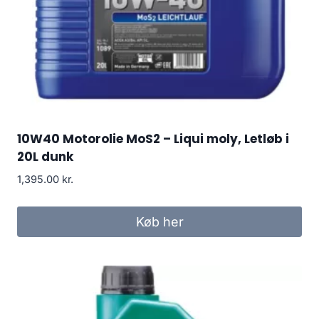
10W40 Motorolie MoS2 – Liqui moly, Letløb i
20L dunk
1,395.00
kr.
Køb her