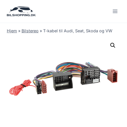
Fortsæt
til
indhold
Hjem
»
Bilstereo
»
T-kabel til Audi, Seat, Skoda og VW