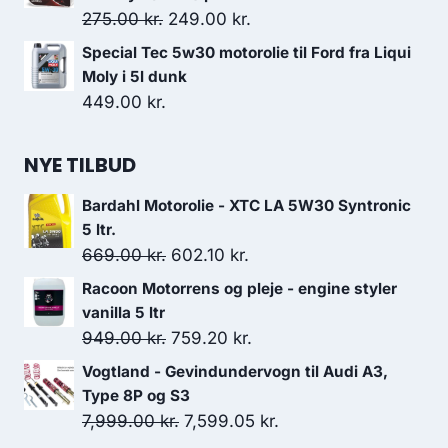
Den
Den
275.00
kr.
249.00
kr.
oprindelige
aktuelle
Special Tec 5w30 motorolie til Ford fra Liqui
pris
pris
Moly i 5l dunk
var:
er:
449.00
kr.
275.00 kr..
249.00 kr..
NYE TILBUD
Bardahl Motorolie - XTC LA 5W30 Syntronic
5 ltr.
Den
Den
669.00
kr.
602.10
kr.
oprindelige
aktuelle
Racoon Motorrens og pleje - engine styler
pris
pris
vanilla 5 ltr
var:
er:
Den
Den
949.00
kr.
759.20
kr.
669.00 kr..
602.10 kr..
oprindelige
aktuelle
Vogtland - Gevindundervogn til Audi A3,
pris
pris
Type 8P og S3
var:
er:
Den
Den
7,999.00
kr.
7,599.05
kr.
949.00 kr..
759.20 kr..
oprindelige
aktuelle