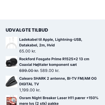
UDVALGTE TILBUD
Ladekabel til Apple, Lightning-USB,
Datakabel, 2m, Hvid
65.00
kr.
Rockford Fosgate Prime R1525x2 13 cm
Coaxial Højttaler komponent sæt
Den
Den
699.00
kr.
589.00
kr.
oprindelige
aktuelle
Calearo SHARK 2 antenne, BI-TV FM/AM OG
pris
pris
DIGITAL TV
var:
er:
1,199.00
kr.
699.00 kr..
589.00 kr..
Osram Night Breaker Laser H11 pærer +150%
mere lys (2 stk) pakke