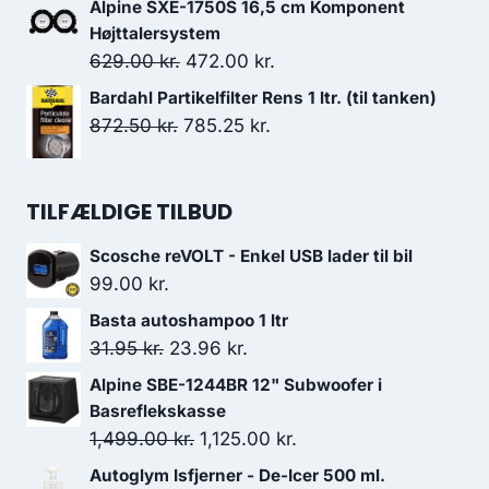
Alpine SXE-1750S 16,5 cm Komponent
pris
pris
Højttalersystem
var:
er:
Den
Den
629.00
kr.
472.00
kr.
7,999.00 kr..
7,599.05 kr..
oprindelige
aktuelle
Bardahl Partikelfilter Rens 1 ltr. (til tanken)
pris
pris
Den
Den
872.50
kr.
785.25
kr.
var:
er:
oprindelige
aktuelle
629.00 kr..
472.00 kr..
pris
pris
TILFÆLDIGE TILBUD
var:
er:
872.50 kr..
785.25 kr..
Scosche reVOLT - Enkel USB lader til bil
99.00
kr.
Basta autoshampoo 1 ltr
Den
Den
31.95
kr.
23.96
kr.
oprindelige
aktuelle
Alpine SBE-1244BR 12" Subwoofer i
pris
pris
Basreflekskasse
var:
er:
Den
Den
1,499.00
kr.
1,125.00
kr.
31.95 kr..
23.96 kr..
oprindelige
aktuelle
Autoglym Isfjerner - De-Icer 500 ml.