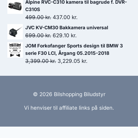
Alpine RVC-C310 kamera til bagrude f. DVR-
3,799.00 kr..
3,419.10 kr..
pris
pris
C310S
var:
er:
Den
Den
499.00
kr.
437.00
kr.
3,499.00 kr..
2,982.00 kr..
oprindelige
aktuelle
JVC KV-CM30 Bakkamera universal
pris
pris
Den
Den
699.00
kr.
629.10
kr.
var:
er:
oprindelige
aktuelle
JOM Forkofanger Sports design til BMW 3
499.00 kr..
437.00 kr..
pris
pris
serie F30 LCI, Årgang 05.2015-2018
var:
er:
Den
Den
3,399.00
kr.
3,229.05
kr.
699.00 kr..
629.10 kr..
oprindelige
aktuelle
pris
pris
var:
er:
3,399.00 kr..
3,229.05 kr..
© 2026 Bilshopping Biludstyr
Vi henviser til affiliate links på siden.
Hjemmesider Til Salg
|
Hjemmeside Udvikling
|
Online