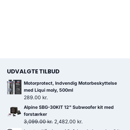
UDVALGTE TILBUD
Motorprotect, Indvendig Motorbeskyttelse
med Liqui moly, 500ml
289.00
kr.
Alpine SBG-30KIT 12" Subwoofer kit med
forstærker
Den
Den
3,099.00
kr.
2,482.00
kr.
oprindelige
aktuelle