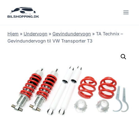
Fortsæt
til
indhold
Hjem
»
Undervogn
»
Gevindundervogn
»
TA Technix –
Gevindundervogn til VW Transporter T3