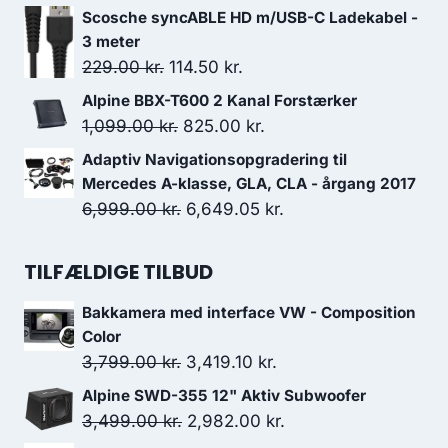
var:
er:
oprindelige
aktuelle
Scosche syncABLE HD m/USB-C Ladekabel -
6,499.00 kr..
5,389.00 kr..
pris
pris
3 meter
var:
er:
Den
Den
229.00
kr.
114.50
kr.
7,899.00 kr..
7,406.00 kr..
oprindelige
aktuelle
Alpine BBX-T600 2 Kanal Forstærker
pris
pris
Den
Den
1,099.00
kr.
825.00
kr.
var:
er:
oprindelige
aktuelle
Adaptiv Navigationsopgradering til
229.00 kr..
114.50 kr..
pris
pris
Mercedes A-klasse, GLA, CLA - årgang 2017
var:
er:
Den
Den
6,999.00
kr.
6,649.05
kr.
1,099.00 kr..
825.00 kr..
oprindelige
aktuelle
pris
pris
TILFÆLDIGE TILBUD
var:
er:
Bakkamera med interface VW - Composition
6,999.00 kr..
6,649.05 kr..
Color
Den
Den
3,799.00
kr.
3,419.10
kr.
oprindelige
aktuelle
Alpine SWD-355 12" Aktiv Subwoofer
pris
pris
Den
Den
3,499.00
kr.
2,982.00
kr.
var:
er:
oprindelige
aktuelle