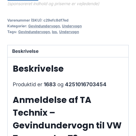
(sponsoreret indhold og priserne er vejledende)
Varenummer (SKU):
c29efc8df7ed
Kategorier:
Gevindundervogn
,
Undervogn
Tags:
Gevindundervogn
,
los
,
Undervogn
Beskrivelse
Beskrivelse
Produktid er
1683
og
4251016703454
Anmeldelse af TA
Technix –
Gevindundervogn til VW