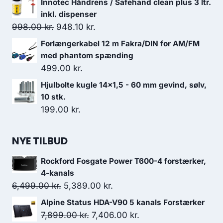
Innotec Håndrens / Safehand clean plus 3 ltr.
pris
pris
inkl. dispenser
var:
er:
Den
Den
998.00
kr.
948.10
kr.
3,099.00 kr..
2,482.00 kr..
oprindelige
aktuelle
Forlængerkabel 12 m Fakra/DIN for AM/FM
pris
pris
med phantom spænding
var:
er:
499.00
kr.
998.00 kr..
948.10 kr..
Hjulbolte kugle 14x1,5 - 60 mm gevind, sølv,
10 stk.
199.00
kr.
NYE TILBUD
Rockford Fosgate Power T600-4 forstærker,
4-kanals
Den
Den
6,499.00
kr.
5,389.00
kr.
oprindelige
aktuelle
Alpine Status HDA-V90 5 kanals Forstærker
pris
pris
Den
Den
7,899.00
kr.
7,406.00
kr.