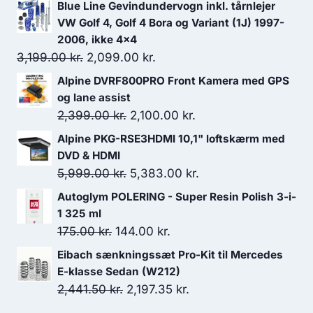
Blue Line Gevindundervogn inkl. tårnlejer
VW Golf 4, Golf 4 Bora og Variant (1J) 1997-
2006, ikke 4x4
Den
Den
3,199.00
kr.
2,099.00
kr.
oprindelige
aktuelle
Alpine DVRF800PRO Front Kamera med GPS
pris
pris
og lane assist
var:
er:
Den
Den
2,399.00
kr.
2,100.00
kr.
3,199.00 kr..
2,099.00 kr..
oprindelige
aktuelle
Alpine PKG-RSE3HDMI 10,1" loftskærm med
pris
pris
DVD & HDMI
var:
er:
Den
Den
5,999.00
kr.
5,383.00
kr.
2,399.00 kr..
2,100.00 kr..
oprindelige
aktuelle
Autoglym POLERING - Super Resin Polish 3-i-
pris
pris
1 325 ml
var:
er:
Den
Den
175.00
kr.
144.00
kr.
5,999.00 kr..
5,383.00 kr..
oprindelige
aktuelle
Eibach sænkningssæt Pro-Kit til Mercedes
pris
pris
E-klasse Sedan (W212)
var:
er:
Den
Den
2,441.50
kr.
2,197.35
kr.
175.00 kr..
144.00 kr..
oprindelige
aktuelle