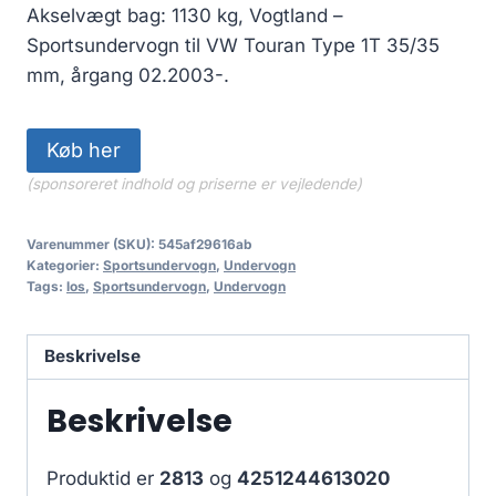
Akselvægt bag: 1130 kg, Vogtland –
Sportsundervogn til VW Touran Type 1T 35/35
mm, årgang 02.2003-.
Køb her
(sponsoreret indhold og priserne er vejledende)
Varenummer (SKU):
545af29616ab
Kategorier:
Sportsundervogn
,
Undervogn
Tags:
los
,
Sportsundervogn
,
Undervogn
Beskrivelse
Beskrivelse
Produktid er
2813
og
4251244613020