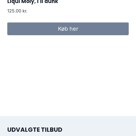
Liqui Moly, i 1l dunk
125.00
kr.
Køb her
UDVALGTE TILBUD