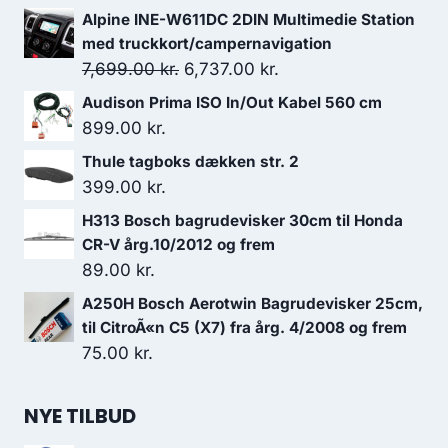
Alpine INE-W611DC 2DIN Multimedie Station
med truckkort/campernavigation
Den
Den
7,699.00
kr.
6,737.00
kr.
oprindelige
aktuelle
Audison Prima ISO In/Out Kabel 560 cm
pris
pris
899.00
kr.
var:
er:
Thule tagboks dækken str. 2
7,699.00 kr..
6,737.00 kr..
399.00
kr.
H313 Bosch bagrudevisker 30cm til Honda
CR-V årg.10/2012 og frem
89.00
kr.
A250H Bosch Aerotwin Bagrudevisker 25cm,
til CitroÃ«n C5 (X7) fra årg. 4/2008 og frem
75.00
kr.
NYE TILBUD