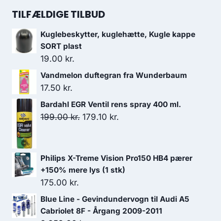
pris
pris
TILFÆLDIGE TILBUD
var:
er:
Kuglebeskytter, kuglehætte, Kugle kappe
2,441.50 kr..
2,197.35 kr..
SORT plast
19.00
kr.
Vandmelon duftegran fra Wunderbaum
17.50
kr.
Bardahl EGR Ventil rens spray 400 ml.
Den
Den
199.00
kr.
179.10
kr.
oprindelige
aktuelle
pris
pris
var:
er:
Philips X-Treme Vision Pro150 HB4 pærer
199.00 kr..
179.10 kr..
+150% mere lys (1 stk)
175.00
kr.
Blue Line - Gevindundervogn til Audi A5
Cabriolet 8F - Årgang 2009-2011