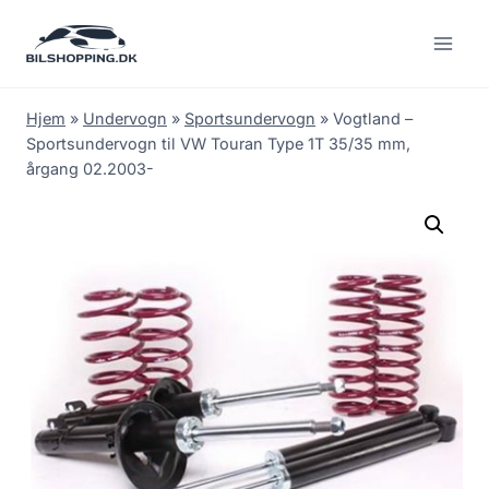
Fortsæt
til
indhold
Hjem
»
Undervogn
»
Sportsundervogn
»
Vogtland –
Sportsundervogn til VW Touran Type 1T 35/35 mm,
årgang 02.2003-