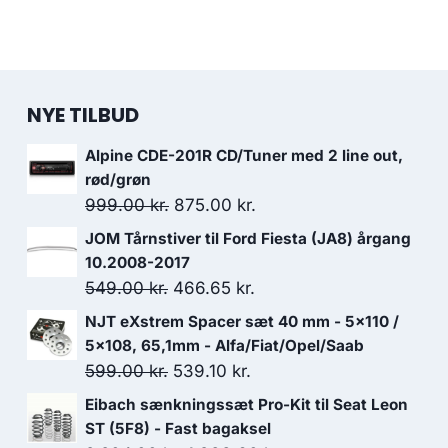
NYE TILBUD
Alpine CDE-201R CD/Tuner med 2 line out,
rød/grøn
Den
Den
999.00
kr.
875.00
kr.
oprindelige
aktuelle
JOM Tårnstiver til Ford Fiesta (JA8) årgang
pris
pris
10.2008-2017
var:
er:
Den
Den
549.00
kr.
466.65
kr.
999.00 kr..
875.00 kr..
oprindelige
aktuelle
NJT eXstrem Spacer sæt 40 mm - 5x110 /
pris
pris
5x108, 65,1mm - Alfa/Fiat/Opel/Saab
var:
er:
Den
Den
599.00
kr.
539.10
kr.
549.00 kr..
466.65 kr..
oprindelige
aktuelle
Eibach sænkningssæt Pro-Kit til Seat Leon
pris
pris
ST (5F8) - Fast bagaksel