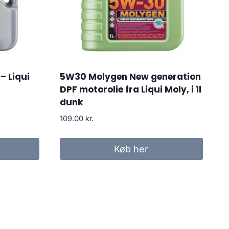
– Liqui
5W30 Molygen New generation
DPF motorolie fra Liqui Moly, i 1l
dunk
109.00
kr.
Køb her