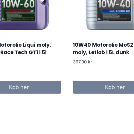
torolie Liqui moly,
10W40 Motorolie MoS2 
 Race Tech GT1 i 5l
moly, Letløb i 5L dunk
397.00
kr.
Køb her
Køb her