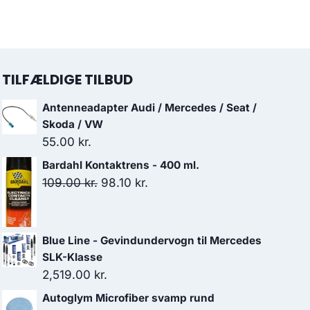
TILFÆLDIGE TILBUD
Antenneadapter Audi / Mercedes / Seat /
Skoda / VW
55.00
kr.
Bardahl Kontaktrens - 400 ml.
Den
Den
109.00
kr.
98.10
kr.
oprindelige
aktuelle
pris
pris
var:
er:
Blue Line - Gevindundervogn til Mercedes
109.00 kr..
98.10 kr..
SLK-Klasse
2,519.00
kr.
Autoglym Microfiber svamp rund