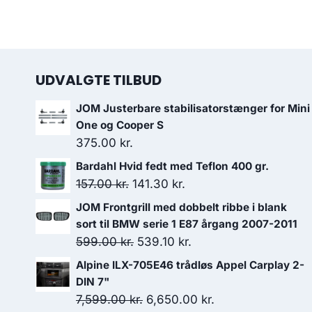
UDVALGTE TILBUD
JOM Justerbare stabilisatorstænger for Mini
One og Cooper S
375.00
kr.
Bardahl Hvid fedt med Teflon 400 gr.
Den
Den
157.00
kr.
141.30
kr.
oprindelige
aktuelle
JOM Frontgrill med dobbelt ribbe i blank
pris
pris
sort til BMW serie 1 E87 årgang 2007-2011
var:
er:
Den
Den
599.00
kr.
539.10
kr.
157.00 kr..
141.30 kr..
oprindelige
aktuelle
Alpine ILX-705E46 trådløs Appel Carplay 2-
pris
pris
DIN 7"
var:
er:
Den
Den
7,599.00
kr.
6,650.00
kr.