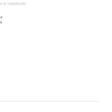
ne er vejledende)
3d
je