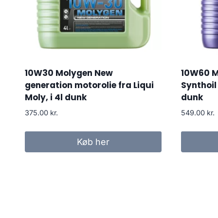
10W30 Molygen New
10W60 Mo
generation motorolie fra Liqui
Synthoil
Moly, i 4l dunk
dunk
375.00
kr.
549.00
kr.
Køb her