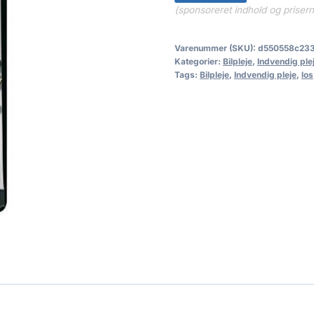
(sponsoreret indhold og priser
Varenummer (SKU):
d550558c23
Kategorier:
Bilpleje
,
Indvendig ple
Tags:
Bilpleje
,
Indvendig pleje
,
los