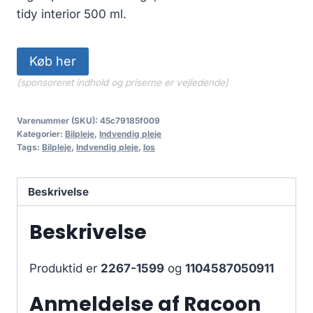
tidy interior 500 ml.
Køb her
(sponsoreret indhold og priserne er vejledende)
Varenummer (SKU):
45c79185f009
Kategorier:
Bilpleje
,
Indvendig pleje
Tags:
Bilpleje
,
Indvendig pleje
,
los
Beskrivelse
Beskrivelse
Produktid er
2267-1599
og
1104587050911
Anmeldelse af Racoon