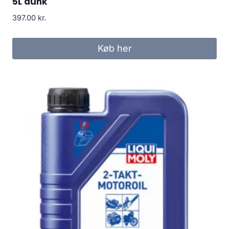
5L dunk
397.00
kr.
Køb her