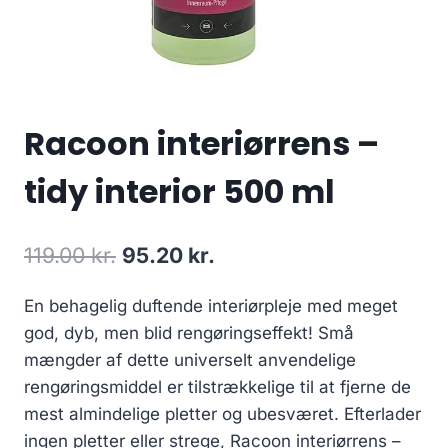
Racoon interiørrens –
tidy interior 500 ml
Den
Den
119.00
kr.
95.20
kr.
oprindelige
aktuelle
En behagelig duftende interiørpleje med meget
pris
pris
god, dyb, men blid rengøringseffekt! Små
var:
er:
mængder af dette universelt anvendelige
119.00 kr..
95.20 kr..
rengøringsmiddel er tilstrækkelige til at fjerne de
mest almindelige pletter og ubesværet. Efterlader
ingen pletter eller strege, Racoon interiørrens –