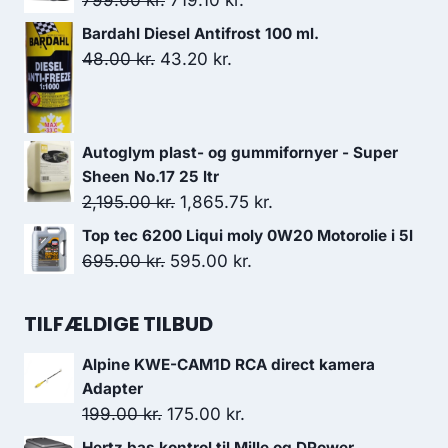
var:
er:
oprindelige
aktuelle
Bardahl Diesel Antifrost 100 ml.
199.00 kr..
149.00 kr..
pris
pris
Den
Den
48.00
kr.
43.20
kr.
var:
er:
oprindelige
aktuelle
799.00 kr..
719.10 kr..
pris
pris
var:
er:
Autoglym plast- og gummifornyer - Super
48.00 kr..
43.20 kr..
Sheen No.17 25 ltr
Den
Den
2,195.00
kr.
1,865.75
kr.
oprindelige
aktuelle
Top tec 6200 Liqui moly 0W20 Motorolie i 5l
pris
pris
Den
Den
695.00
kr.
595.00
kr.
var:
er:
oprindelige
aktuelle
2,195.00 kr..
1,865.75 kr..
pris
pris
TILFÆLDIGE TILBUD
var:
er:
Alpine KWE-CAM1D RCA direct kamera
695.00 kr..
595.00 kr..
Adapter
Den
Den
199.00
kr.
175.00
kr.
oprindelige
aktuelle
Hertz bas kontrol til Mille og DPower