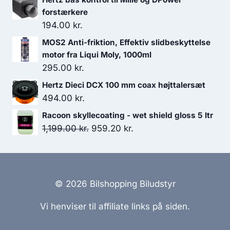
pris
pris
forstærkere
var:
er:
194.00
kr.
199.00 kr..
175.00 kr..
MOS2 Anti-friktion, Effektiv slidbeskyttelse
motor fra Liqui Moly, 1000ml
295.00
kr.
Hertz Dieci DCX 100 mm coax højttalersæt
494.00
kr.
Racoon skyllecoating - wet shield gloss 5 ltr
Den
Den
1,199.00
kr.
959.20
kr.
oprindelige
aktuelle
pris
pris
var:
er:
1,199.00 kr..
959.20 kr..
© 2026 Bilshopping Biludstyr
Vi henviser til affiliate links på siden.