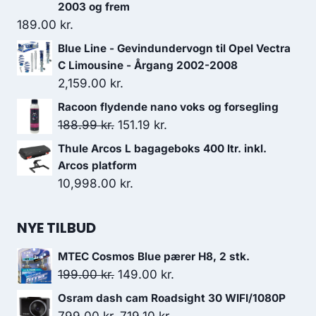
2003 og frem
189.00
kr.
Blue Line - Gevindundervogn til Opel Vectra
C Limousine - Årgang 2002-2008
2,159.00
kr.
Racoon flydende nano voks og forsegling
Den
Den
188.99
kr.
151.19
kr.
oprindelige
aktuelle
Thule Arcos L bagageboks 400 ltr. inkl.
pris
pris
Arcos platform
var:
er:
10,998.00
kr.
188.99 kr..
151.19 kr..
NYE TILBUD
MTEC Cosmos Blue pærer H8, 2 stk.
Den
Den
199.00
kr.
149.00
kr.
oprindelige
aktuelle
Osram dash cam Roadsight 30 WIFI/1080P
pris
pris
Den
Den
799.00
kr.
719.10
kr.