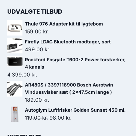
UDVALGTE TILBUD
Thule 976 Adapter kit til lygtebom
159.00
kr.
Firefly LDAC Bluetooth modtager, sort
499.00
kr.
Rockford Fosgate T600-2 Power forstærker,
4 kanals
4,399.00
kr.
AR480S / 3397118900 Bosch Aerotwin
Vinduesvisker sæt ( 2x47,5cm lange )
189.00
kr.
Autoglym Luftfrisker Golden Sunset 450 ml.
Den
Den
119.00
kr.
98.00
kr.
oprindelige
aktuelle
pris
pris