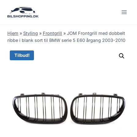
Fortsæt
til
indhold
Hjem
»
Styling
»
Frontgrill
»
JOM Frontgrill med dobbelt
ribbe i blank sort til BMW serie 5 E60 årgang 2003-2010
Tilbud!