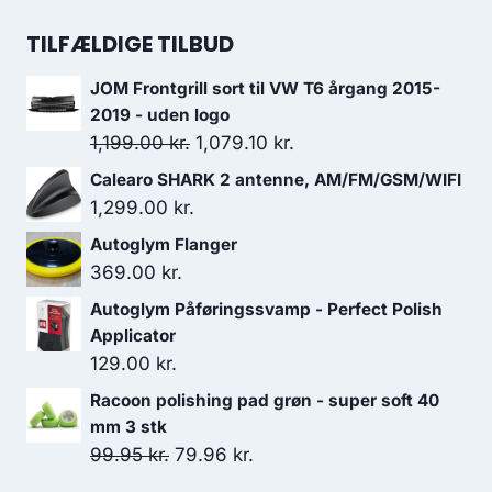
299.95 kr..
194.97 kr..
oprindelige
aktuelle
pris
pris
TILFÆLDIGE TILBUD
var:
er:
JOM Frontgrill sort til VW T6 årgang 2015-
419.00 kr..
288.00 kr..
2019 - uden logo
Den
Den
1,199.00
kr.
1,079.10
kr.
oprindelige
aktuelle
Calearo SHARK 2 antenne, AM/FM/GSM/WIFI
pris
pris
1,299.00
kr.
var:
er:
Autoglym Flanger
1,199.00 kr..
1,079.10 kr..
369.00
kr.
Autoglym Påføringssvamp - Perfect Polish
Applicator
129.00
kr.
Racoon polishing pad grøn - super soft 40
mm 3 stk
Den
Den
99.95
kr.
79.96
kr.
oprindelige
aktuelle