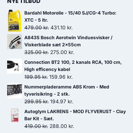
NYE TILBUD
var:
er:
Bardahl Motorolie - 15/40 SJ/CG-4 Turbo:
119.00 kr..
98.00 kr..
XTC - 5 ltr.
Den
Den
479.00
kr.
431.10
kr.
oprindelige
aktuelle
A843S Bosch Aerotwin Vinduesvisker /
pris
pris
Viskerblade sæt 2x55cm
var:
er:
Den
Den
325.00
kr.
275.00
kr.
479.00 kr..
431.10 kr..
oprindelige
aktuelle
Connection BT2 100, 2 kanals RCA, 100 cm,
pris
pris
High efficency kabel
var:
er:
Den
Den
199.95
kr.
159.96
kr.
325.00 kr..
275.00 kr..
oprindelige
aktuelle
Nummerpladeramme ABS Krom - Med
pris
pris
tyverisikring - 2 stk.
var:
er:
Den
Den
299.95
kr.
194.97
kr.
199.95 kr..
159.96 kr..
oprindelige
aktuelle
Autoglym LAKRENS - MOD FLYVERUST - Clay
pris
pris
Bar Kit - Sæt.
var:
er:
Den
Den
419.00
kr.
288.00
kr.