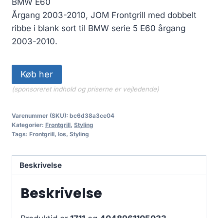
BMW E60
var:
er:
Årgang 2003-2010, JOM Frontgrill med dobbelt
549.00 kr..
494.10 kr..
ribbe i blank sort til BMW serie 5 E60 årgang
2003-2010.
Køb her
(sponsoreret indhold og priserne er vejledende)
Varenummer (SKU):
bc6d38a3ce04
Kategorier:
Frontgrill
,
Styling
Tags:
Frontgrill
,
los
,
Styling
Beskrivelse
Beskrivelse