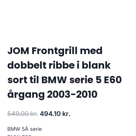
JOM Frontgrill med
dobbelt ribbe i blank
sort til BMW serie 5 E60
årgang 2003-2010
Den
Den
549.00
kr.
494.10
kr.
oprindelige
aktuelle
BMW 5Â serie
pris
pris