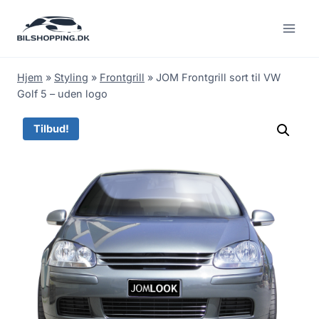
Fortsæt
til
indhold
Hjem
»
Styling
»
Frontgrill
»
JOM Frontgrill sort til VW
Golf 5 – uden logo
Tilbud!