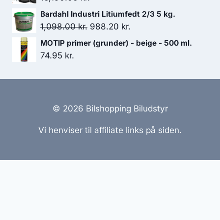
var:
er:
Bardahl Industri Litiumfedt 2/3 5 kg.
2,400.00 kr..
2,160.00 kr..
Den
Den
1,098.00
kr.
988.20
kr.
oprindelige
aktuelle
MOTIP primer (grunder) - beige - 500 ml.
pris
pris
74.95
kr.
var:
er:
1,098.00 kr..
988.20 kr..
© 2026 Bilshopping Biludstyr
Vi henviser til affiliate links på siden.
Hjemmesider Til Salg
|
Hjemmeside Udvikling
|
Online
Tilbud
Denne side kan være skabt med AI! Indholdet er