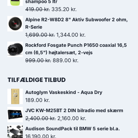
pris
pris
shampoo 5 ltr
var:
er:
Den
Den
419.00
kr.
335.20
kr.
548.00 kr..
394.00 kr..
oprindelige
aktuelle
Alpine R2-W8D2 8" Aktiv Subwoofer 2 ohm,
pris
pris
R-Serie
var:
er:
Den
Den
1,699.00
kr.
1,344.00
kr.
419.00 kr..
335.20 kr..
oprindelige
aktuelle
Rockford Fosgate Punch P1650 coaxial 16,5
pris
pris
cm (6,5") højtalersæt, 2-vejs
var:
er:
Den
Den
999.00
kr.
889.00
kr.
1,699.00 kr..
1,344.00 kr..
oprindelige
aktuelle
pris
pris
TILFÆLDIGE TILBUD
var:
er:
Autoglym Vaskeskind - Aqua Dry
999.00 kr..
889.00 kr..
189.00
kr.
JVC KW-M25BT 2 DIN bilradio med skærm
Den
Den
2,400.00
kr.
2,160.00
kr.
oprindelige
aktuelle
Audison SoundPack til BMW 5 serie bl.a.
pris
pris
16,190.00
kr.