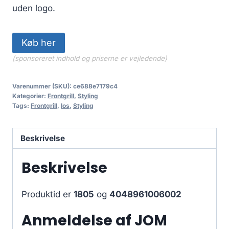
uden logo.
Køb her
(sponsoreret indhold og priserne er vejledende)
Varenummer (SKU):
ce688e7179c4
Kategorier:
Frontgrill
,
Styling
Tags:
Frontgrill
,
los
,
Styling
Beskrivelse
Beskrivelse
Produktid er
1805
og
4048961006002
Anmeldelse af JOM