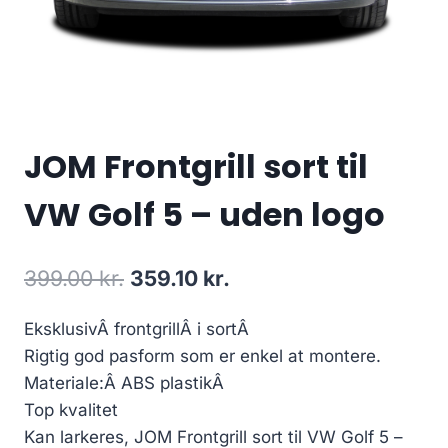
JOM Frontgrill sort til
VW Golf 5 – uden logo
Den
Den
399.00
kr.
359.10
kr.
oprindelige
aktuelle
EksklusivÂ frontgrillÂ i sortÂ
pris
pris
Rigtig god pasform som er enkel at montere.
var:
er:
Materiale:Â ABS plastikÂ
399.00 kr..
359.10 kr..
Top kvalitet
Kan larkeres, JOM Frontgrill sort til VW Golf 5 –