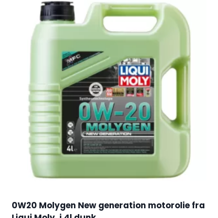
0W20 Molygen New generation motorolie fra
Liqui Moly, i 4l dunk