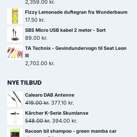
2,359.00
kr.
Fizzy Lemonade duftegran fra Wunderbaum
17.50
kr.
SBS Micro USB kabel 2 meter - Sort
89.00
kr.
TA Technix - Gevindundervogn til Seat Leon
III
2,702.00
kr.
NYE TILBUD
Calearo DAB Antenne
Den
Den
419.00
kr.
377.10
kr.
oprindelige
aktuelle
Kärcher K-Serie Skumlanse
pris
pris
Den
Den
548.00
kr.
394.00
kr.
var:
er:
oprindelige
aktuelle
Racoon bil shampoo - green mamba car
419.00 kr..
377.10 kr..