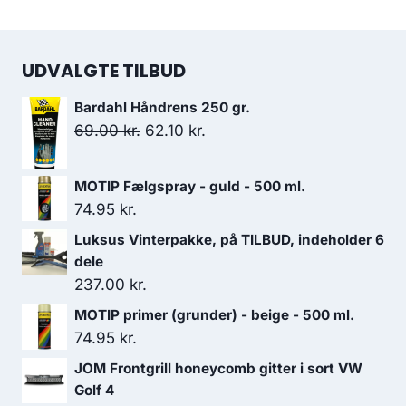
UDVALGTE TILBUD
Bardahl Håndrens 250 gr.
Den
Den
69.00
kr.
62.10
kr.
oprindelige
aktuelle
pris
pris
MOTIP Fælgspray - guld - 500 ml.
var:
er:
74.95
kr.
69.00 kr..
62.10 kr..
Luksus Vinterpakke, på TILBUD, indeholder 6
dele
237.00
kr.
MOTIP primer (grunder) - beige - 500 ml.
74.95
kr.
JOM Frontgrill honeycomb gitter i sort VW
Golf 4