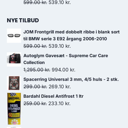
Den
Den
599.00
kr.
539.10
kr.
oprindelige
aktuelle
pris
pris
NYE TILBUD
var:
er:
JOM Frontgrill med dobbelt ribbe i blank sort
599.00 kr..
539.10 kr..
til BMW serie 3 E92 årgang 2006-2010
Den
Den
599.00
kr.
539.10
kr.
oprindelige
aktuelle
Autoglym Gavesæt - Supreme Car Care
pris
pris
Collection
var:
er:
Den
Den
1,295.00
kr.
994.00
kr.
599.00 kr..
539.10 kr..
oprindelige
aktuelle
Spacerring Universal 3 mm, 4/5 huls - 2 stk.
pris
pris
Den
Den
299.00
kr.
269.10
kr.
var:
er:
oprindelige
aktuelle
Bardahl Diesel Antifrost 1 ltr
1,295.00 kr..
994.00 kr..
pris
pris
Den
Den
259.00
kr.
233.10
kr.
var:
er:
oprindelige
aktuelle
299.00 kr..
269.10 kr..
pris
pris
var:
er: