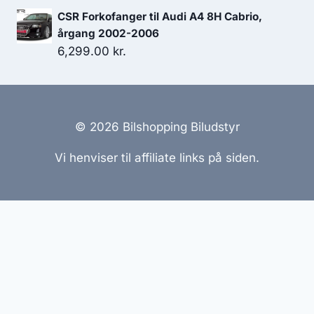
oprindelige
aktuelle
CSR Forkofanger til Audi A4 8H Cabrio,
pris
pris
årgang 2002-2006
var:
er:
6,299.00
kr.
1,298.00 kr..
1,103.30 kr..
© 2026 Bilshopping Biludstyr
Vi henviser til affiliate links på siden.
Hjemmesider Til Salg
|
Hjemmeside Udvikling
|
Online
Tilbud
Denne side kan være skabt med AI! Indholdet er
genereret med henblik på at informere og inspirere,
men vi anbefaler altid at dobbelttjekke vigtige