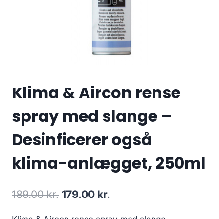
Klima & Aircon rense
spray med slange –
Desinficerer også
klima-anlægget, 250ml
Den
Den
189.00
kr.
179.00
kr.
oprindelige
aktuelle
Klima & Aircon rense spray med slange –