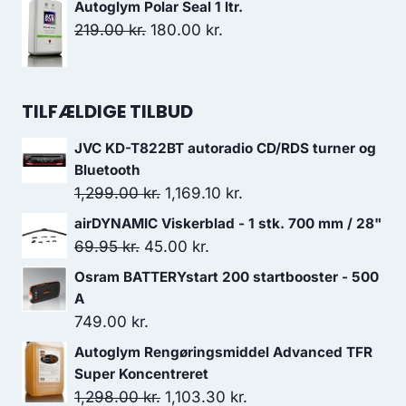
Autoglym Polar Seal 1 ltr.
259.00 kr..
233.10 kr..
Den
Den
219.00
kr.
180.00
kr.
oprindelige
aktuelle
pris
pris
var:
er:
TILFÆLDIGE TILBUD
219.00 kr..
180.00 kr..
JVC KD-T822BT autoradio CD/RDS turner og
Bluetooth
Den
Den
1,299.00
kr.
1,169.10
kr.
oprindelige
aktuelle
airDYNAMIC Viskerblad - 1 stk. 700 mm / 28"
pris
pris
Den
Den
69.95
kr.
45.00
kr.
var:
er:
oprindelige
aktuelle
Osram BATTERYstart 200 startbooster - 500
1,299.00 kr..
1,169.10 kr..
pris
pris
A
var:
er:
749.00
kr.
69.95 kr..
45.00 kr..
Autoglym Rengøringsmiddel Advanced TFR
Super Koncentreret
Den
Den
1,298.00
kr.
1,103.30
kr.