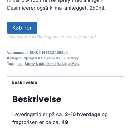
pris
pris
Desinficerer også klima-anlægget, 250ml.
var:
er:
189.00 kr..
179.00 kr..
Køb her
(sponsoreret indhold og priserne er vejledende)
Varenummer (SKU):
f456334058c4
Kategori:
Spray & tube kemi fra Liqui Moly
Tags:
los
,
Spray & tube kemi fra Liqui Moly
Beskrivelse
Beskrivelse
Leveringstid er på ca.
2-10 hverdage
og
fragtprisen er på ca.
49