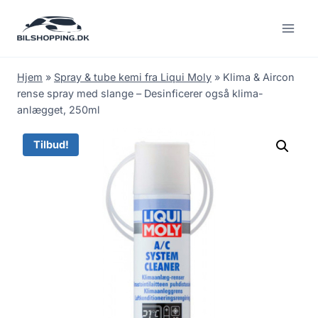
Fortsæt
til
indhold
Hjem
»
Spray & tube kemi fra Liqui Moly
»
Klima & Aircon
rense spray med slange – Desinficerer også klima-
anlægget, 250ml
Tilbud!