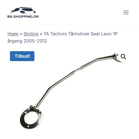
Fortsæt
til
indhold
Hjem
»
Styling
»
TA Technix Tårnstiver Seat Leon 1P
årgang 2005-2012
Tilbud!