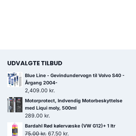
UDVALGTE TILBUD
Blue Line - Gevindundervogn til Volvo S40 -
Årgang 2004-
2,409.00
kr.
Motorprotect, Indvendig Motorbeskyttelse
med Liqui moly, 500ml
289.00
kr.
Bardahl Rød kølervæske (VW G12)+ 1 ltr
Den
Den
75.00
kr.
67.50
kr.