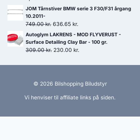
JOM Tårnstiver BMW serie 3 F30/F31 årgang
10.2011-
Den
Den
749.00
kr.
636.65
kr.
oprindelige
aktuelle
Autoglym LAKRENS - MOD FLYVERUST -
pris
pris
Surface Detailing Clay Bar - 100 gr.
var:
er:
Den
Den
309.00
kr.
230.00
kr.
749.00 kr..
636.65 kr..
oprindelige
aktuelle
pris
pris
var:
er:
309.00 kr..
230.00 kr..
© 2026 Bilshopping Biludstyr
Vi henviser til affiliate links på siden.
Hjemmesider Til Salg
|
Hjemmeside Udvikling
|
Online
Tilbud