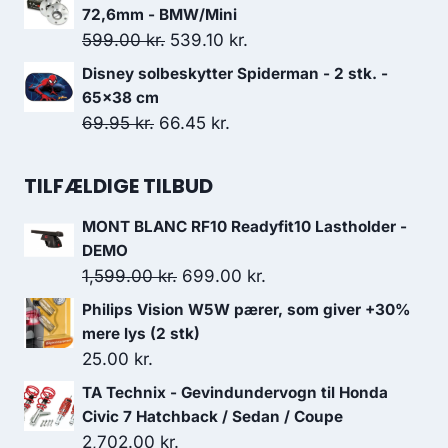
3,099.00 kr..
2,482.00 kr..
pris
pris
72,6mm - BMW/Mini
var:
er:
Den
Den
599.00
kr.
539.10
kr.
117.50 kr..
105.75 kr..
oprindelige
aktuelle
Disney solbeskytter Spiderman - 2 stk. -
pris
pris
65x38 cm
var:
er:
Den
Den
69.95
kr.
66.45
kr.
599.00 kr..
539.10 kr..
oprindelige
aktuelle
pris
pris
TILFÆLDIGE TILBUD
var:
er:
MONT BLANC RF10 Readyfit10 Lastholder -
69.95 kr..
66.45 kr..
DEMO
Den
Den
1,599.00
kr.
699.00
kr.
oprindelige
aktuelle
Philips Vision W5W pærer, som giver +30%
pris
pris
mere lys (2 stk)
var:
er:
25.00
kr.
1,599.00 kr..
699.00 kr..
TA Technix - Gevindundervogn til Honda
Civic 7 Hatchback / Sedan / Coupe
2,702.00
kr.