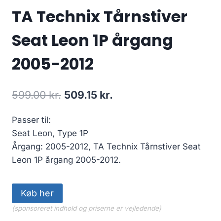
TA Technix Tårnstiver
Seat Leon 1P årgang
2005-2012
Den
Den
599.00
kr.
509.15
kr.
oprindelige
aktuelle
Passer til:
pris
pris
Seat Leon, Type 1P
var:
er:
Årgang: 2005-2012, TA Technix Tårnstiver Seat
599.00 kr..
509.15 kr..
Leon 1P årgang 2005-2012.
Køb her
(sponsoreret indhold og priserne er vejledende)