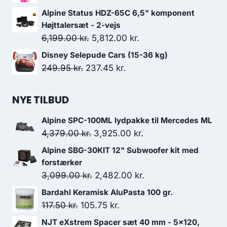
oprindelige
aktuelle
Alpine Status HDZ-65C 6,5" komponent
pris
pris
Højttalersæt - 2-vejs
var:
er:
Den
Den
6,199.00
kr.
5,812.00
kr.
75.00 kr..
67.50 kr..
oprindelige
aktuelle
Disney Selepude Cars (15-36 kg)
pris
pris
Den
Den
249.95
kr.
237.45
kr.
var:
er:
oprindelige
aktuelle
6,199.00 kr..
5,812.00 kr..
pris
pris
NYE TILBUD
var:
er:
Alpine SPC-100ML lydpakke til Mercedes ML
249.95 kr..
237.45 kr..
Den
Den
4,379.00
kr.
3,925.00
kr.
oprindelige
aktuelle
Alpine SBG-30KIT 12" Subwoofer kit med
pris
pris
forstærker
var:
er:
Den
Den
3,099.00
kr.
2,482.00
kr.
4,379.00 kr..
3,925.00 kr..
oprindelige
aktuelle
Bardahl Keramisk AluPasta 100 gr.
pris
pris
Den
Den
117.50
kr.
105.75
kr.
var:
er:
oprindelige
aktuelle
NJT eXstrem Spacer sæt 40 mm - 5x120,