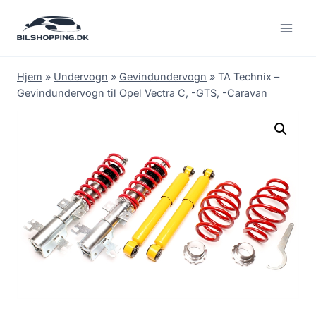
Fortsæt
til
indhold
Hjem
»
Undervogn
»
Gevindundervogn
»
TA Technix –
Gevindundervogn til Opel Vectra C, -GTS, -Caravan