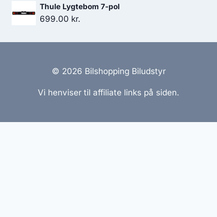
Thule Lygtebom 7-pol
699.00
kr.
© 2026 Bilshopping Biludstyr
Vi henviser til affiliate links på siden.
Hjemmesider Til Salg
|
Hjemmeside Udvikling
|
Online
Tilbud
Denne side kan være skabt med AI! Indholdet er
genereret med henblik på at informere og inspirere,
men vi anbefaler altid at dobbelttjekke vigtige
oplysninger.