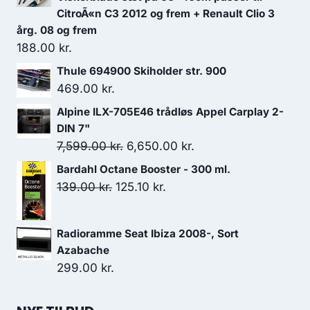
CitroÃ«n C3 2012 og frem + Renault Clio 3
årg. 08 og frem
188.00
kr.
Thule 694900 Skiholder str. 900
469.00
kr.
Alpine ILX-705E46 trådløs Appel Carplay 2-
DIN 7"
Den
Den
7,599.00
kr.
6,650.00
kr.
oprindelige
aktuelle
Bardahl Octane Booster - 300 ml.
pris
pris
Den
Den
139.00
kr.
125.10
kr.
var:
er:
oprindelige
aktuelle
7,599.00 kr..
6,650.00 kr..
pris
pris
Radioramme Seat Ibiza 2008-, Sort
var:
er:
Azabache
139.00 kr..
125.10 kr..
299.00
kr.