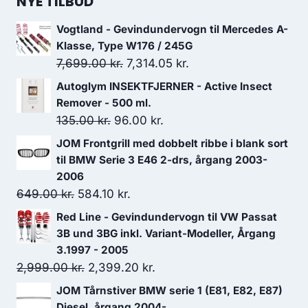
NYE TILBUD
Vogtland - Gevindundervogn til Mercedes A-
Klasse, Type W176 / 245G
Den
Den
7,699.00
kr.
7,314.05
kr.
oprindelige
aktuelle
Autoglym INSEKTFJERNER - Active Insect
pris
pris
Remover - 500 ml.
var:
er:
Den
Den
135.00
kr.
96.00
kr.
7,699.00 kr..
7,314.05 kr..
oprindelige
aktuelle
JOM Frontgrill med dobbelt ribbe i blank sort
pris
pris
til BMW Serie 3 E46 2-drs, årgang 2003-
var:
er:
2006
Den
Den
649.00
kr.
584.10
135.00 kr..
kr.
96.00 kr..
oprindelige
aktuelle
Red Line - Gevindundervogn til VW Passat
pris
pris
3B und 3BG inkl. Variant-Modeller, Årgang
var:
er:
3.1997 - 2005
Den
Den
2,999.00
kr.
649.00 kr..
2,399.20
584.10 kr..
kr.
oprindelige
aktuelle
JOM Tårnstiver BMW serie 1 (E81, E82, E87)
pris
pris
Diesel, årgang 2004-