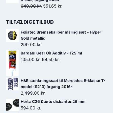
var:
er:
Den
Den
649.00
kr.
551.65
kr.
2,999.00 kr..
2,399.20 kr..
oprindelige
aktuelle
pris
pris
TILFÆLDIGE TILBUD
var:
er:
Foliatec Bremsekaliber maling sæt - Hyper
649.00 kr..
551.65 kr..
Gold metallic
299.00
kr.
Bardahl Gear Oil Additiv - 125 ml
Den
Den
105.00
kr.
94.50
kr.
oprindelige
aktuelle
pris
pris
var:
er:
H&R sænkningssæt til Mercedes E-klasse T-
105.00 kr..
94.50 kr..
model (S213) årgang 2016-
2,499.00
kr.
Hertz C26 Cento diskanter 26 mm
594.00
kr.