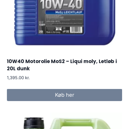
10W40 Motorolie MoS2 – Liqui moly, Letløb i
20L dunk
1,395.00
kr.
Køb her