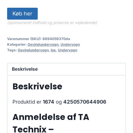
Køb her
(sponsoreret indhold og priserne er vejledende)
Varenummer (SKU):
8894059370da
Kategorier:
Gevindundervogn
,
Undervogn
Tags:
Gevindundervogn
,
los
,
Undervogn
Beskrivelse
Beskrivelse
Produktid er
1674
og
4250570644906
Anmeldelse af TA
Technix –