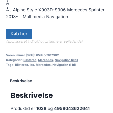
Â
Â , Alpine Style X903D-S906 Mercedes Sprinter
2013- – Multimedia Navigation.
Køb her
(sponsoreret indhold og priserne er vejledende)
Varenummer (SKU):
65dc5c307382
Kategorier:
Bilstereo
,
Mercedes
,
Navigation til bil
Tags:
Bilstereo
,
los
,
Mercedes
,
Navigation til bil
Beskrivelse
Beskrivelse
Produktid er
1038
og
4958043622641