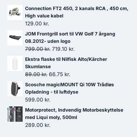
var:
er:
Connection FT2 450, 2 kanals RCA , 450 cm,
2,299.00 kr..
2,184.05 kr..
High value kabel
129.00
kr.
JOM Frontgrill sort til VW Golf 7 årgang
08.2012- uden logo
Den
Den
799.00
kr.
719.10
kr.
oprindelige
aktuelle
Ekstra flaske til Nilfisk Alto/Kärcher
pris
pris
Skumlanse
var:
er:
Den
Den
89.00
kr.
66.75
kr.
799.00 kr..
719.10 kr..
oprindelige
aktuelle
Scosche magicMOUNT Qi 10W Trådløs
pris
pris
Opladning - til luftdyse
var:
er:
599.00
kr.
89.00 kr..
66.75 kr..
Motorprotect, Indvendig Motorbeskyttelse
med Liqui moly, 500ml
289.00
kr.