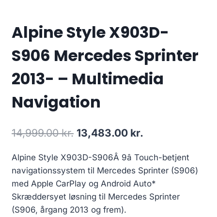
Alpine Style X903D-
S906 Mercedes Sprinter
2013- – Multimedia
Navigation
Den
Den
14,999.00
kr.
13,483.00
kr.
oprindelige
aktuelle
Alpine Style X903D-S906Â 9â Touch-betjent
pris
pris
navigationssystem til Mercedes Sprinter (S906)
var:
er:
med Apple CarPlay og Android Auto*
14,999.00 kr..
13,483.00 kr..
Skræddersyet løsning til Mercedes Sprinter
(S906, årgang 2013 og frem).