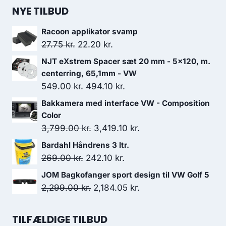
pris
pris
NYE TILBUD
var:
er:
Racoon applikator svamp
167.00 kr..
125.25 kr..
Den
Den
27.75
kr.
22.20
kr.
oprindelige
aktuelle
NJT eXstrem Spacer sæt 20 mm - 5x120, m.
pris
pris
centerring, 65,1mm - VW
var:
er:
Den
Den
549.00
kr.
494.10
kr.
27.75 kr..
22.20 kr..
oprindelige
aktuelle
Bakkamera med interface VW - Composition
pris
pris
Color
var:
er:
Den
Den
3,799.00
kr.
3,419.10
kr.
549.00 kr..
494.10 kr..
oprindelige
aktuelle
Bardahl Håndrens 3 ltr.
pris
pris
Den
Den
269.00
kr.
242.10
kr.
var:
er:
oprindelige
aktuelle
JOM Bagkofanger sport design til VW Golf 5
3,799.00 kr..
3,419.10 kr..
pris
pris
Den
Den
2,299.00
kr.
2,184.05
kr.
var:
er:
oprindelige
aktuelle
269.00 kr..
242.10 kr..
pris
pris
TILFÆLDIGE TILBUD