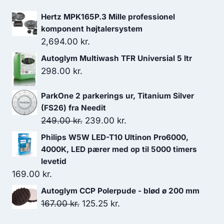
Hertz MPK165P.3 Mille professionel
komponent højtalersystem
2,694.00
kr.
Autoglym Multiwash TFR Universial 5 ltr
298.00
kr.
ParkOne 2 parkerings ur, Titanium Silver
(FS26) fra Needit
Den
Den
249.00
kr.
239.00
kr.
oprindelige
aktuelle
Philips W5W LED-T10 Ultinon Pro6000,
pris
pris
4000K, LED pærer med op til 5000 timers
var:
er:
levetid
169.00
kr.
249.00 kr..
239.00 kr..
Autoglym CCP Polerpude - blød ø 200 mm
Den
Den
167.00
kr.
125.25
kr.
oprindelige
aktuelle