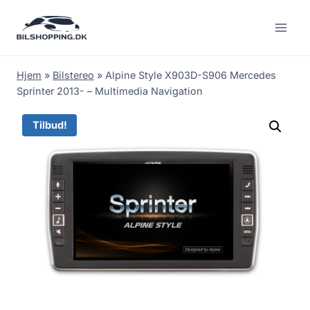
Fortsæt
til
indhold
Hjem
»
Bilstereo
»
Alpine Style X903D-S906 Mercedes
Sprinter 2013- – Multimedia Navigation
Tilbud!