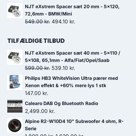
var:
er:
oprindelige
aktuelle
NJT eXstrem Spacer sæt 20 mm - 5x120,
4,599.00 kr..
4,369.05 kr..
pris
pris
72,6mm - BMW/Mini
var:
er:
Den
Den
549.00
kr.
494.10
kr.
399.00 kr..
359.10 kr..
oprindelige
aktuelle
pris
pris
TILFÆLDIGE TILBUD
var:
er:
NJT eXstrem Spacer sæt 40 mm - 5x110 /
549.00 kr..
494.10 kr..
5x108, 65,1mm - Alfa/Fiat/Opel/Saab
Den
Den
599.00
kr.
539.10
kr.
oprindelige
aktuelle
Philips HB3 WhiteVision Ultra pærer med
pris
pris
Xenon effekt & +60% mere lys 1 stk
var:
er:
147.00
kr.
599.00 kr..
539.10 kr..
Calearo DAB Og Bluetooth Radio
2,499.00
kr.
Alpine R2-W10D4 10" Subwoofer 4 ohm, R-
Serie