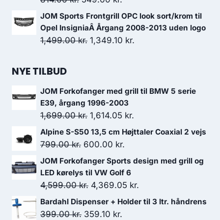
oprindelige
aktuelle
JOM Sports Frontgrill OPC look sort/krom til
pris
pris
Opel InsigniaÂ Årgang 2008-2013 uden logo
var:
er:
Den
Den
1,499.00
kr.
1,349.10
kr.
814.00 kr..
549.00 kr..
oprindelige
aktuelle
pris
pris
NYE TILBUD
var:
er:
JOM Forkofanger med grill til BMW 5 serie
1,499.00 kr..
1,349.10 kr..
E39, årgang 1996-2003
Den
Den
1,699.00
kr.
1,614.05
kr.
oprindelige
aktuelle
Alpine S-S50 13,5 cm Højttaler Coaxial 2 vejs
pris
pris
Den
Den
799.00
kr.
600.00
kr.
var:
er:
oprindelige
aktuelle
JOM Forkofanger Sports design med grill og
1,699.00 kr..
1,614.05 kr..
pris
pris
LED kørelys til VW Golf 6
var:
er:
Den
Den
4,599.00
kr.
4,369.05
kr.
799.00 kr..
600.00 kr..
oprindelige
aktuelle
Bardahl Dispenser + Holder til 3 ltr. håndrens
pris
pris
Den
Den
399.00
kr.
359.10
kr.