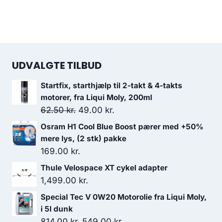
UDVALGTE TILBUD
Startfix, starthjælp til 2-takt & 4-takts
motorer, fra Liqui Moly, 200ml
Den
Den
62.50
kr.
49.00
kr.
oprindelige
aktuelle
Osram H1 Cool Blue Boost pærer med +50%
pris
pris
mere lys, (2 stk) pakke
var:
er:
169.00
kr.
62.50 kr..
49.00 kr..
Thule Velospace XT cykel adapter
1,499.00
kr.
Special Tec V 0W20 Motorolie fra Liqui Moly,
i 5l dunk
Den
Den
814.00
kr.
549.00
kr.