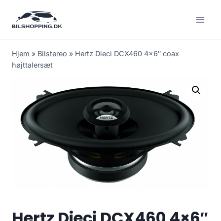
Fortsæt
til
indhold
Hjem
»
Bilstereo
»
Hertz Dieci DCX460 4×6″ coax
højttalersæt
Hertz Dieci DCX460 4×6″