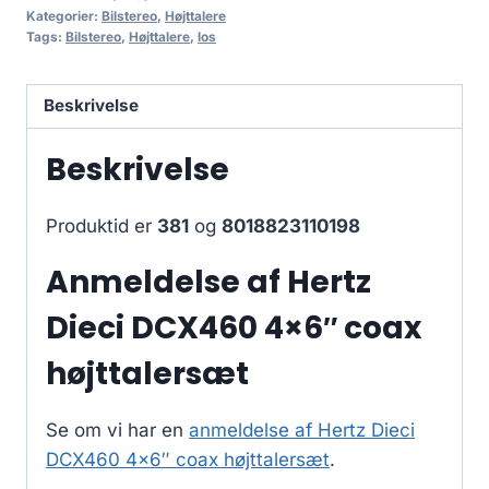
Kategorier:
Bilstereo
,
Højttalere
Tags:
Bilstereo
,
Højttalere
,
los
Beskrivelse
Beskrivelse
Produktid er
381
og
8018823110198
Anmeldelse af Hertz
Dieci DCX460 4×6″ coax
højttalersæt
Se om vi har en
anmeldelse af Hertz Dieci
DCX460 4×6″ coax højttalersæt
.