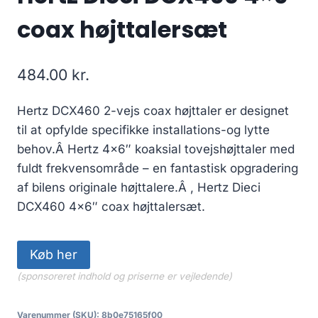
coax højttalersæt
484.00
kr.
Hertz DCX460 2-vejs coax højttaler er designet
til at opfylde specifikke installations-og lytte
behov.Â Hertz 4×6″ koaksial tovejshøjttaler med
fuldt frekvensområde – en fantastisk opgradering
af bilens originale højttalere.Â , Hertz Dieci
DCX460 4×6″ coax højttalersæt.
Køb her
(sponsoreret indhold og priserne er vejledende)
Varenummer (SKU):
8b0e75165f00