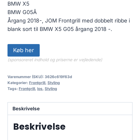
BMW X5
BMW G05Â
Årgang 2018-, JOM Frontgrill med dobbelt ribbe i
blank sort til BMW X5 G05 årgang 2018 -.
Køb her
(sponsoreret indhold og priserne er vejledende)
Varenummer (SKU):
3626c619f63d
Kategorier:
Frontgrill
,
Styling
Tags:
Frontgrill
,
los
,
Styling
Beskrivelse
Beskrivelse