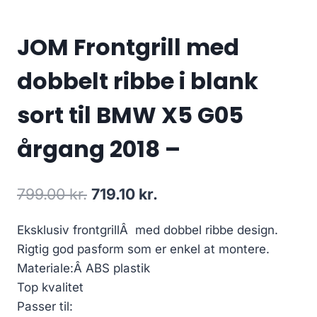
JOM Frontgrill med
dobbelt ribbe i blank
sort til BMW X5 G05
årgang 2018 –
Den
Den
799.00
kr.
719.10
kr.
oprindelige
aktuelle
Eksklusiv frontgrillÂ med dobbel ribbe design.
pris
pris
Rigtig god pasform som er enkel at montere.
var:
er:
Materiale:Â ABS plastik
799.00 kr..
719.10 kr..
Top kvalitet
Passer til: