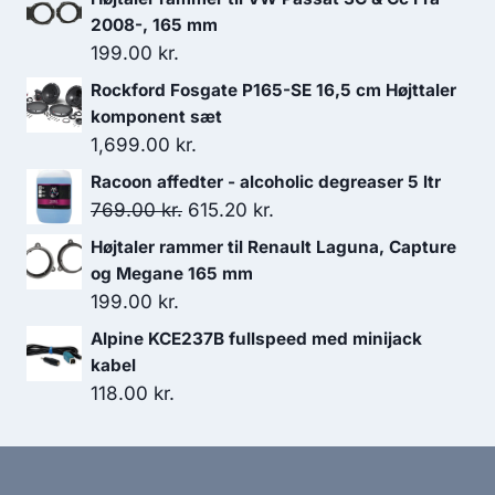
249.00 kr..
124.50 kr..
2008-, 165 mm
199.00
kr.
Rockford Fosgate P165-SE 16,5 cm Højttaler
komponent sæt
1,699.00
kr.
Racoon affedter - alcoholic degreaser 5 ltr
Den
Den
769.00
kr.
615.20
kr.
oprindelige
aktuelle
Højtaler rammer til Renault Laguna, Capture
pris
pris
og Megane 165 mm
var:
er:
199.00
kr.
769.00 kr..
615.20 kr..
Alpine KCE237B fullspeed med minijack
kabel
118.00
kr.