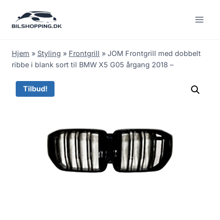
Fortsæt
til
indhold
Hjem
»
Styling
»
Frontgrill
»
JOM Frontgrill med dobbelt
ribbe i blank sort til BMW X5 G05 årgang 2018 –
Tilbud!