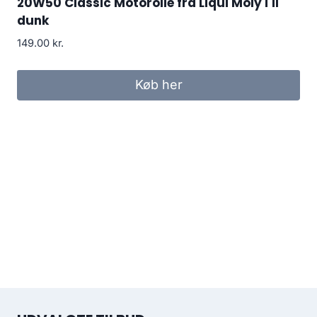
20W50 Classic Motorolie fra Liqui Moly i 1l
dunk
149.00
kr.
Køb her