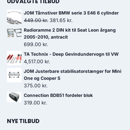
UDVALGTE TILBUD
JOM Tårnstiver BMW serie 3 E46 6 cylinder
Den
Den
449.00
kr.
381.65
kr.
oprindelige
aktuelle
Radioramme 2 DIN kit til Seat Leon årgang
pris
pris
2005-2010, antracit
var:
er:
699.00
kr.
449.00 kr..
381.65 kr..
TA Technix - Deep Gevindundervogn til VW
4,517.00
kr.
JOM Justerbare stabilisatorstænger for Mini
One og Cooper S
375.00
kr.
Connection BDB51 fordeler blok
319.00
kr.
NYE TILBUD