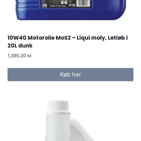
10W40 Motorolie MoS2 – Liqui moly, Letløb i
20L dunk
1,395.00
kr.
Køb her