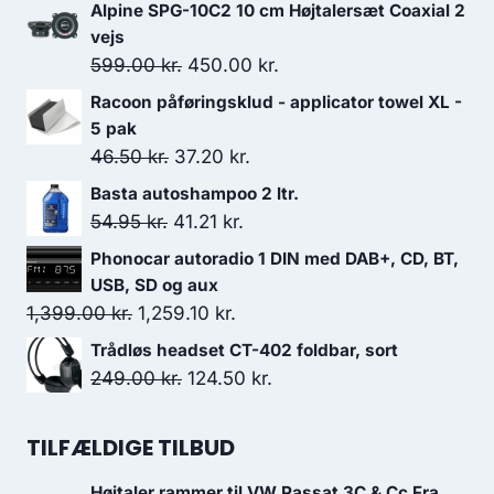
Alpine SPG-10C2 10 cm Højtalersæt Coaxial 2
vejs
Den
Den
599.00
kr.
450.00
kr.
oprindelige
aktuelle
Racoon påføringsklud - applicator towel XL -
pris
pris
5 pak
var:
er:
Den
Den
46.50
kr.
37.20
kr.
599.00 kr..
450.00 kr..
oprindelige
aktuelle
Basta autoshampoo 2 ltr.
pris
pris
Den
Den
54.95
kr.
41.21
kr.
var:
er:
oprindelige
aktuelle
Phonocar autoradio 1 DIN med DAB+, CD, BT,
46.50 kr..
37.20 kr..
pris
pris
USB, SD og aux
var:
er:
Den
Den
1,399.00
kr.
1,259.10
kr.
54.95 kr..
41.21 kr..
oprindelige
aktuelle
Trådløs headset CT-402 foldbar, sort
pris
pris
Den
Den
249.00
kr.
124.50
kr.
var:
er:
oprindelige
aktuelle
1,399.00 kr..
1,259.10 kr..
pris
pris
TILFÆLDIGE TILBUD
var:
er:
Højtaler rammer til VW Passat 3C & Cc Fra